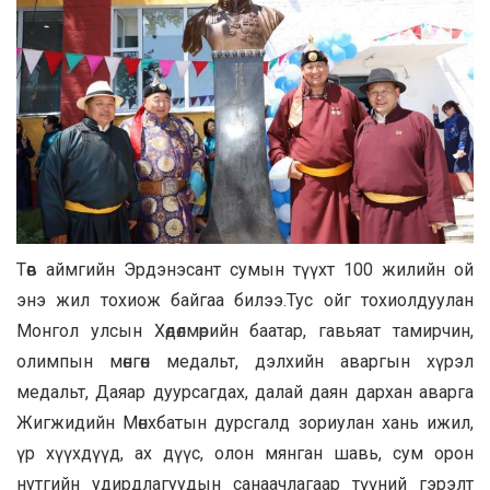
Төв аймгийн Эрдэнэсант сумын түүхт 100 жилийн ой
энэ жил тохиож байгаа билээ.Тус ойг тохиолдуулан
Монгол улсын Хөдөлмөрийн баатар, гавьяат тамирчин,
олимпын мөнгөн медальт, дэлхийн аваргын хүрэл
медальт, Даяар дуурсагдах, далай даян дархан аварга
Жигжидийн Мөнхбатын дурсгалд зориулан хань ижил,
үр хүүхдүүд, ах дүүс, олон мянган шавь, сум орон
нутгийн удирдлагуудын санаачлагаар түүний гэрэлт