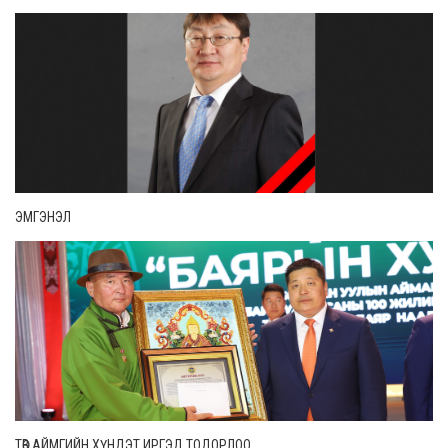
ЭМГЭНЭЛ
ТӨВ АЙМГИЙН ХҮНДЭТ ИРГЭД ТОДОРЛОО