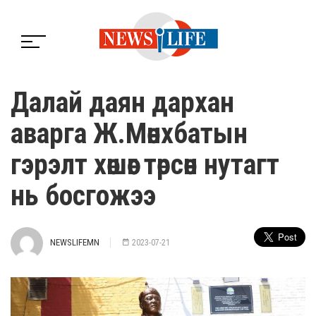
Далай даян дархан
аварга Ж.Мөнхбатын
гэрэлт хөшөөг төрсөн нутагт
нь босгожээ
NEWSLIFEMN
2023-07-21