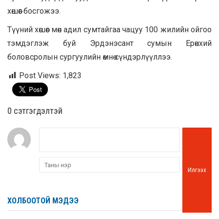
хөшөөг босгожээ.
Түүний хөшөөг мөн адил сумтайгаа чацуу 100 жилийн ойгоо
тэмдэглэж буй Эрдэнэсант сумын Ерөнхий
боловсролын сургуулийн өмнө сүндэрлүүллээ.
Post Views:
1,823
0 cэтгэгдэлтэй
Илгээх
ХОЛБООТОЙ МЭДЭЭ