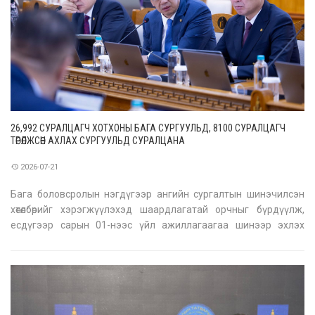
26,992 СУРАЛЦАГЧ ХОТХОНЫ БАГА СУРГУУЛЬД, 8100 СУРАЛЦАГЧ
ТӨРӨЛЖСӨН АХЛАХ СУРГУУЛЬД СУРАЛЦАНА
2026-07-21
Бага боловсролын нэгдүгээр ангийн сургалтын шинэчилсэн
хөтөлбөрийг хэрэгжүүлэхэд шаардлагатай орчныг бүрдүүлж,
есдүгээр сарын 01-нээс үйл ажиллагаагаа шинээр эхлэх
хотхоны бага сургууль, төрөлжсөн ахлах сургуулиудад
шаардлагатай тоног төхөөрөмж, хөрөнгө оруулалтын дутагдаж буй эх
үүсвэрийг шийдвэрлэ