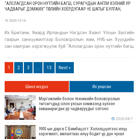
“АЛСЛАГДСАН ОРОН НУТГИЙН БАГШ, СУРАГЧДЫН АНГЛИ ХЭЛНИЙ УР
ЧАДВАРЫГ ДЭМЖИХ” ТӨСЛИЙН ХОЁРДУГААР ҮЕ ШАТЫГ БУЛГАН,
АРХАНГАЙ, ХӨВСГӨЛ, ХЭНТИЙ, ДУНДГОВЬ АЙМАГТ ХЭРЭГЖҮҮЛНЭ
2025-12-16
Их Британи, Умард Ирландын Нэгдсэн Хаант Улсын Засгийн
газрын санхүүжилтээр Боловсролын яам, НҮБ-ын Хүүхдийн
сан хамтран хэрэгжүүлж буй “Алслагдсан орон нутгийн багш,
сурагчдын англи хэлний ур чадварыг дэмжих” төслийн
хоёрдугаар үе шатыг хэрэгжүүлэх гэрээг өнөөдөр байгууллаа.
Гэрээ байгуула
1
2
3
…
13
Next »
Шинэ мэдээ
Их уншсан
Мэргэжлийн болон техникийн боловсролын
төгсөгчдөд олон улсын хэмжээнд хүлээн
зөвшөөрөгдөх ур чадваруудыг олгоно
2026-08-7
УИХ-ын дарга С.Бямбацогт: Хэлэлцүүлгээс илүү
хэрэгжилт, амлалтаас илүү бодит үр дүн чухал