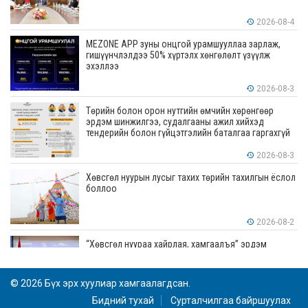
2026-08-4
MEZONE APP зуны онцгой урамшууллаа зарлаж,
гишүүнчлэлдээ 50% хүртэлх хөнгөлөлт үзүүлж
эхэллээ
2026-08-3
Төрийн болон орон нутгийн өмчийн хөрөнгөөр
эрдэм шинжилгээ, судалгааны ажил хийхэд
тендерийн болон гүйцэтгэлийн баталгаа гаргахгүй
2026-08-3
Хөвсгөл нуурын лусыг тахих төрийн тахилгын ёслол
боллоо
2026-08-2
“Хөвсгөл нуураа хайрлая, хамгаалъя” эрдэм
шинжилгээний хурал боллоо
© 2026 Бүх эрх хуулиар хамгаалагдсан.
2026-08-1
Бидний тухай
Сурталчилгаа байршуулах