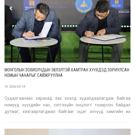
МОНГОЛЫН ЗОХИОЛЧДЫН ЭВЛЭЛТЭЙ ХАМТРАН ХҮҮХДЭД ЗОРИУЛСАН
НОМЫН ЧАНАРЫГ САЙЖРУУЛНА
2026-05-18
Судалгаанаас харахад зах зээлд худалдаалагдаж байгаа
номууд хүүхдийн нас, сэтгэхүйн онцлогт тохирсон байдал
дутмаг, хязгаарлагдмал байгааг эцэг эхчүүд хамгийн их
хөнджээ. Нэг үеэ бодвол хүүхдийн номын сонголт сайжирсан ч
агуулга нь хүүхдийн нас сэтгэхүйн онцлогт таарч байгаа эсэх
дээр улам бү