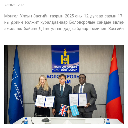
2025-12-17
Монгол Улсын Засгийн газрын 2025 оны 12 дугаар сарын 17-
ны өдрийн ээлжит хуралдаанаар Боловсролын сайдын зөвлөхөөр
ажиллаж байсан Д.Гантулгыг дэд сайдаар томилов. Засгийн
газрын Хэрэг эрхлэх газрын Салбарын бодлого,
зохицуулалтын газрын дарга Ш.Мөнхцэрэн тус яаманд
хүрэлцэн ирж Засгийн газр