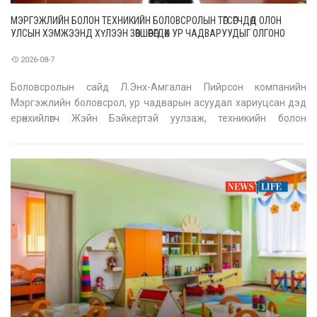
МЭРГЭЖЛИЙН БОЛОН ТЕХНИКИЙН БОЛОВСРОЛЫН ТӨГСӨГЧДӨД ОЛОН
УЛСЫН ХЭМЖЭЭНД ХҮЛЭЭН ЗӨВШӨӨРӨГДӨХ УР ЧАДВАРУУДЫГ ОЛГОНО
2026-08-7
Боловсролын сайд Л.Энх-Амгалан Пийрсон компанийн
Мэргэжлийн боловсрол, ур чадварын асуудал хариуцсан дэд
ерөнхийлөгч Жэйн Бэйкертэй уулзаж, техникийн болон
мэргэжлийн боловсрол, сургалтын салбарын хамтын
ажиллагааг өргөжүүлэх асуудлаар санал солилцов. Уулзалтын
үеэр Монгол Улсад хэрэгжүү