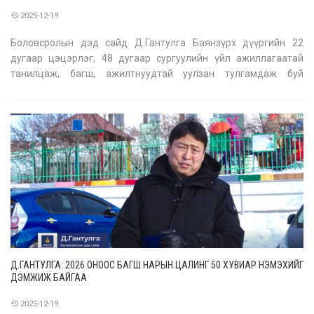
2025-12-19
Боловсролын дэд сайд Д.Гантулга Баянзүрх дүүргийн 22
дугаар цэцэрлэг, 48 дугаар сургуулийн үйл ажиллагаатай
танилцаж, багш, ажилтнуудтай уулзан тулгамдаж буй
асуудлууд болон салбарын бодлогын хэрэгжилтийн талаар
өчигдөр санал солилцов. Энэхүү уулзалт салбарын бодлого,
шийдвэрийг багш, ажилтнуудын б
Д.ГАНТУЛГА: 2026 ОНООС БАГШ НАРЫН ЦАЛИНГ 50 ХУВИАР НЭМЭХИЙГ
ДЭМЖИЖ БАЙГАА
2025-12-19