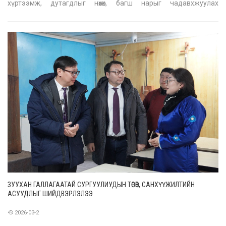
хүртээмж, дутагдлыг нөхөх, багш нарыг чадавхжуулах
чиглэлээр хэрэгжүүлэх арга хэмжээний талаар
танилцууллаа. 2025-2026 оны хичээлийн жилийн байдлаар
нийслэлийн хэмжээнд төрийн болон төри
ЗУУХАН ГАЛЛАГААТАЙ СУРГУУЛИУДЫН ТӨСӨВ, САНХҮҮЖИЛТИЙН
АСУУДЛЫГ ШИЙДВЭРЛЭЛЭЭ
2026-03-2