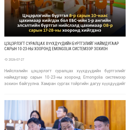
ЦЭЦЭРЛЭГТ СУРАЛЦАХ ХҮҮХДҮҮДИЙН БҮРТГЭЛИЙГ НАЙМДУГААР
САРЫН 10-23-НЫ ХООРОНД EMONGOLIA СИСТЕМЭЭР ЗОХИОН
БАЙГУУЛНА
2026-07-27
Нийслэлийн цэцэрлэгт суралцах хүүхдүүдийн бүртгэлийг
наймдугаар сарын 10-23-ны хооронд Emongolia системээр
зохион байгуулна. Хамран сургах тойргийн дагуу хүүхдүүдийг
хуваарилна. Хуваарилалтын мэдээллийг эцэг, эхчүүдэд
утасны дугаар, имэйл зэргээр дамжуулан хуваалцана.
Цэцэрлэгийн дунд болон ахлах