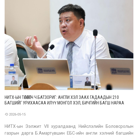
НИТХ-ЫН ТӨЛӨӨЛӨГЧ Ч.БАТЗОРИГ: АНГЛИ ХЭЛ ЗААХ ГАДААДЫН 210
БАГШИЙГ УРИХААСАА ИЛҮҮ МОНГОЛ ХЭЛ, БИЧГИЙН БАГШ НАРАА
ЧАДАВХЖУУЛЖ, ДЭМЖИХИЙГ ЧУХАЛЧЛАХ ЁСТОЙ
2026-05-15
НИТХ-ын Ээлжит VII хуралдаанд Нийслэлийн Боловсролын
газрын дарга Б.Амартүвшин ЕБС-ийн англи хэлний багшийн