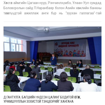
Хөвсгөл аймгийн Цагаан нуур, Рэнчинлхүмбэ, Улаан-Уул сумдад
Боловсролын сайд П.Наранбаяр болон Азийн хөгжлийн банкны
төлөөллүүдтэй ажиллаж анги бүр нь "зуухан галлагаа"-тай
сургуулиудын төсөв, санхүүжилтийн асуудлыг шийдвэрлэлээ.
Цагаан нуур суманд АХБ-ны санхүүжилтээр 320 хүүхдийн
суудалт
Д.ГАНТУЛГА: БАГШИЙН ҮНДСЭН ЦАЛИНГ БОДИТОЙ ӨСГӨЖ,
УРАМШУУЛЛЫН ЗОХИСТОЙ ТЭНЦВЭРИЙГ ХАНГАНА