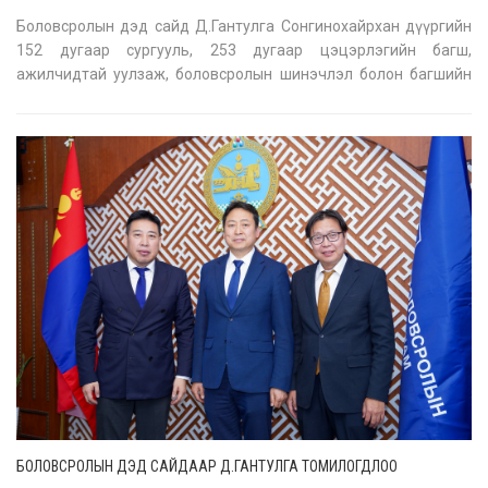
Боловсролын дэд сайд Д.Гантулга Сонгинохайрхан дүүргийн
152 дугаар сургууль, 253 дугаар цэцэрлэгийн багш,
ажилчидтай уулзаж, боловсролын шинэчлэл болон багшийн
цалингийн бүтцийн асуудлаар санал солилцлоо. Уулзалтын
үеэр багш нар сүүлийн үед багш мэргэжлийн нэр хүнд буурч
байгаад сэтгэл зовн
БОЛОВСРОЛЫН ДЭД САЙДААР Д.ГАНТУЛГА ТОМИЛОГДЛОО