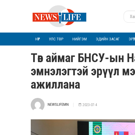
НҮҮР
УЛС ТӨР
НИЙГЭМ
ЭДИЙН ЗАСАГ
ЭРҮ
Төв аймаг БНСУ-ын 
эмнэлэгтэй эрүүл м
ажиллана
NEWSLIFEMN
2023-07-4