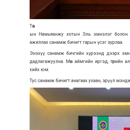
Төв ай
ын Намьяанжу хотын Эль эмнэлэг болон 
ажиллах санамж бичигт гарын үсэг зурлаа.
Энэхүү санамж бичгийн хүрээнд дээрх эмнэ
дадлагажуулна. Мөн аймгийн иргэд, төрийн а
хийх юм.
Тус санамж бичигт анагаах ухаан, эрүүл мэн