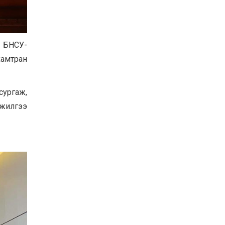
Баян-Өлгий аймгийн
дараагийн Засаг даргад
Н.Тилеуханы нэр хүчтэй
яригдаж байна
2026-07-30
-
амтран
А.Ю.Ивахин: Эрдэнэт
хотын түүх бол бидний
амжилтын түүх
сургаж,
2026-07-27
нжилгээ
Цэцэрлэгт суралцах
хүүхдүүдийн бүртгэлийг
наймдугаар сарын 10-23-
ны хооронд Emongolia
системээр зохион
2026-07-27
байгуулна