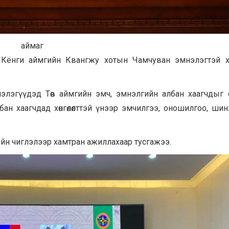
маг БНСУ
Кёнги аймгийн Квангжу хотын Чамчуван эмнэлэгтэй х
лэгүүдэд Төв аймгийн эмч, эмнэлгийн албан хаагчдыг 
лбан хаагчдад хөнгөлөлттэй үнээр эмчилгээ, оношилгоо, ши
дийн чиглэлээр хамтран ажиллахаар тусгажээ.