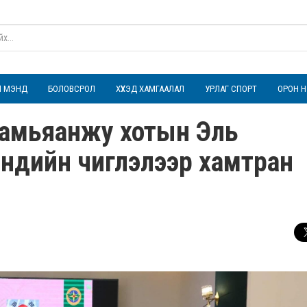
ҮЛ МЭНД
БОЛОВСРОЛ
ХҮҮХЭД ХАМГААЛАЛ
УРЛАГ СПОРТ
ОРОН Н
Намьяанжу хотын Эль
эндийн чиглэлээр хамтран