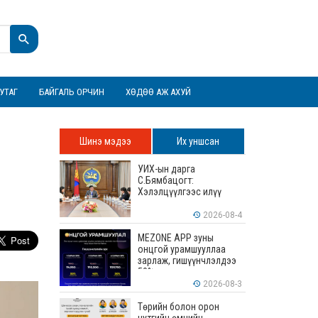
УТАГ
БАЙГАЛЬ ОРЧИН
ХӨДӨӨ АЖ АХУЙ
Шинэ мэдээ
Их уншсан
УИХ-ын дарга
С.Бямбацогт:
Хэлэлцүүлгээс илүү
хэрэгжилт, амлалтаас
илүү бодит үр дүн чухал
2026-08-4
MEZONE APP зуны
онцгой урамшууллаа
зарлаж, гишүүнчлэлдээ
50% хүртэлх хөнгөлөлт
үзүүлж эхэллээ
2026-08-3
Төрийн болон орон