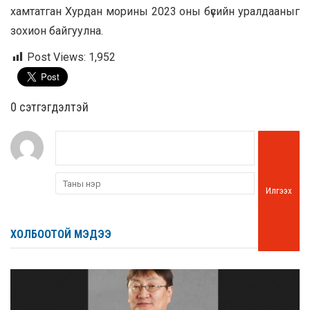
хамтатган Хурдан морины 2023 оны бүсийн уралдааныг
зохион байгуулна.
Post Views:
1,952
0 cэтгэгдэлтэй
Илгээх
ХОЛБООТОЙ МЭДЭЭ