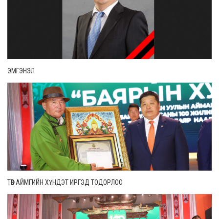
ЭМГЭНЭЛ
ТӨВ АЙМГИЙН ХҮНДЭТ ИРГЭД ТОДОРЛОО