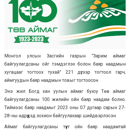
Монгол улсын Засгийн газрын “Зарим аймаг
байгуулагдсаны ойг тэмдэглэх болон баяр наадмын
хугацааг тогтоох тухай” 221 дүгээр тогтоол гарч,
аймгуудын баяр наадмын товыг тогтоосон.
Энэ жил Богд хан уулын аймаг буюу Төв аймаг
байгуулагдсаны 100 жилийн ойн баяр наадам болно.
Тиймээс баяр наадмыг 2023 оны 07 дугаар сарын 27-
28-ны өдрүүдэд зохион байгуулахаар шийдвэрлэсэн.
Аймаг байгуулагдсаны түүхт ойн баяр наадамтай