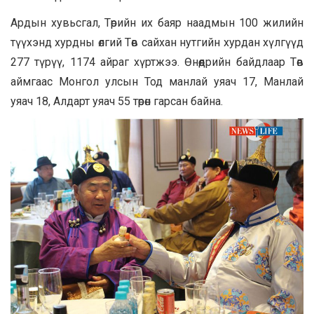
Ардын хувьсгал, Төрийн их баяр наадмын 100 жилийн
түүхэнд хурдны өлгий Төв сайхан нутгийн хурдан хүлгүүд
277 түрүү, 1174 айраг хүртжээ. Өнөөдрийн байдлаар Төв
аймгаас Монгол улсын Тод манлай уяач 17, Манлай
уяач 18, Алдарт уяач 55 төрөн гарсан байна.