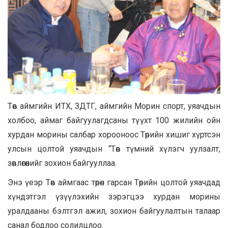
Төв аймгийн ИТХ, ЗДТГ, аймгийн Морин спорт, уяачдын
холбоо, аймаг байгуулагдсаны түүхт 100 жилийн ойн
хурдан морины салбар хорооноос Төрийн хишиг хүртсэн
улсын цолтой уяачдын “Төв түмний хүлэгч уулзалт,
зөвлөгөөнийг зохион байгууллаа.
Энэ үеэр Төв аймгаас төрөн гарсан Төрийн цолтой уяачдад
хүндэтгэл үзүүлэхийн зэрэгцээ хурдан морины
уралдааны бэлтгэл ажил, зохион байгуулалтын талаар
санал бодлоо солилцлоо.