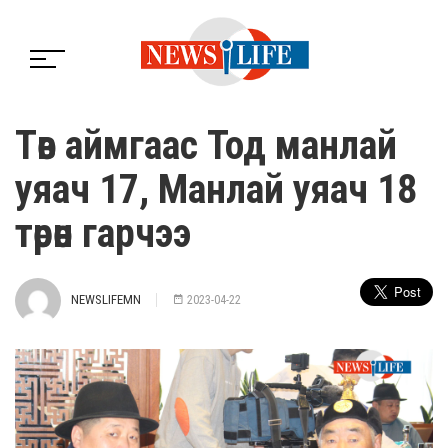
Төв аймгаас Тод манлай
уяач 17, Манлай уяач 18
төрөн гарчээ
NEWSLIFEMN
2023-04-22