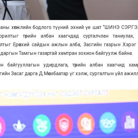
цааны хөгжлийн бодлого түүний эхний үе шат “ШИНЭ СЭР
рилтыг төрийн албан хаагчдад сурталчлан таниулах, 
алтыг Ерөнхий сайдын ажлын алба, Засгийн газрын Хэрэг
 даргын Тамгын газартай хамтран зохион байгуулж байна.
йн байгууллагын удирдлага, төрийн албан хаагчид хам
гийн Засаг дарга Д.Мөнхбаатар үг хэлж, сургалтын үйл ажил