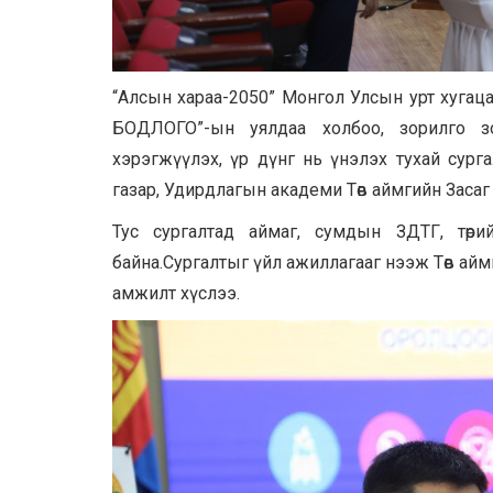
“Алсын хараа-2050” Монгол Улсын урт хуга
БОДЛОГО”-ын уялдаа холбоо, зорилго зо
хэрэгжүүлэх, үр дүнг нь үнэлэх тухай сург
газар, Удирдлагын академи Төв аймгийн Засаг
Тус сургалтад аймаг, сумдын ЗДТГ, төри
байна.Сургалтыг үйл ажиллагааг нээж Төв айм
амжилт хүслээ.