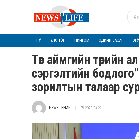
НҮҮР
УЛС ТӨР
НИЙГЭМ
ЭДИЙН ЗАСАГ
ЭРҮ
Төв аймгийн төрийн а
сэргэлтийн бодлого”
зорилтын талаар су
NEWSLIFEMN
2023-03-22