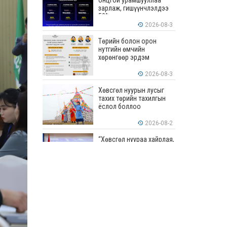
онцгой урамшууллаа
зарлаж, гишүүнчлэлдээ
50% хүртэлх хөнгөлөлт
үзүүлж эхэллээ
2026-08-3
Төрийн болон орон
нутгийн өмчийн
хөрөнгөөр эрдэм
шинжилгээ, судалгааны
ажил хийхэд тендерийн
2026-08-3
болон гүйцэтгэлийн
баталгаа гаргахгүй
Хөвсгөл нуурын лусыг
тахих төрийн тахилгын
ёслол боллоо
2026-08-2
“Хөвсгөл нуураа хайрлая,
хамгаалъя” эрдэм
шинжилгээний хурал
боллоо
2026-08-1
“ЭРДЭНЭС
ТАВАНТОЛГОЙ” ХК ЭНЭ
ДОЛОО ХОНОГТ 460.8
МЯНГАН ТОНН НҮҮРС
АРИЛЖЛАА
2026-07-31