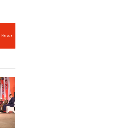
Илгээх