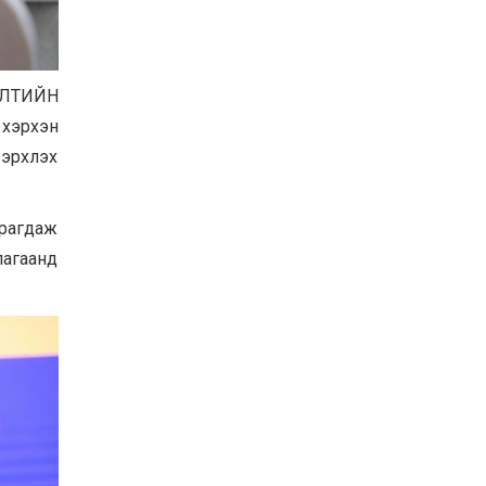
Хөвсгөл нуурын их
цэвэрлэгээний аяны
хүрээнд 301 тонн хог
хаягдлыг төвлөрүүлжээ
ГЭЛТИЙН
2026-07-30
хэрхэн
Баян-Өлгий аймгийн
дараагийн Засаг даргад
 эрхлэх
Н.Тилеуханы нэр хүчтэй
яригдаж байна
2026-07-30
рагдаж
А.Ю.Ивахин: Эрдэнэт
хотын түүх бол бидний
лагаанд
амжилтын түүх
2026-07-27