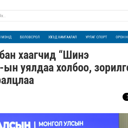
ҮЛ МЭНД
БОЛОВСРОЛ
ХҮҮХЭД ХАМГААЛАЛ
УРЛАГ СПОРТ
ОРОН Н
лбан хаагчид “Шинэ
-ын уялдаа холбоо, зорилг
ралцлаа