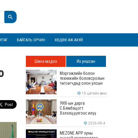
УТАГ
БАЙГАЛЬ ОРЧИН
ХӨДӨӨ АЖ АХУЙ
Шинэ мэдээ
Их уншсан
о
Мэргэжлийн болон
техникийн боловсролын
төгсөгчдөд олон улсын
хэмжээнд хүлээн
зөвшөөрөгдөх ур
10 цагийн өмнө
чадваруудыг олгоно
УИХ-ын дарга
С.Бямбацогт:
Хэлэлцүүлгээс илүү
хэрэгжилт, амлалтаас
илүү бодит үр дүн чухал
2026-08-4
MEZONE APP зуны