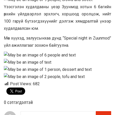
Үзэсгэлэн худалдааны үеэр Зуунмод хотын 6 багийн
өрхийн үйлдвэрлэл эрхлэгч, хоршоод оролцож, нийт
100 гаруй бүтээгдэхүүнийг дэлгэж хямдралтай үнээр
худалдаалсан юм.
Мөн хүүхэд, залуусынхаа дунд “Special night in Zuunmod”
үйл ажиллагааг зохион байгуулна.
Post Views:
682
0 cэтгэгдэлтэй