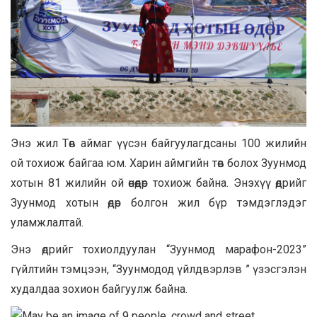
Энэ жил Төв аймаг үүсэн байгуулагдсаны 100 жилийн
ой тохиож байгаа юм. Харин аймгийн төв болох Зуунмод
хотын 81 жилийн ой өнөөдөр тохиож байна. Энэхүү өдрийг
Зуунмод хотын өдөр болгон жил бүр тэмдэглэдэг
уламжлалтай.
Энэ өдрийг тохиолдуулан “Зуунмод марафон-2023”
гүйлтийн тэмцээн, “Зуунмодод үйлдвэрлэв ” үзэсгэлэн
худалдаа зохион байгуулж байна.