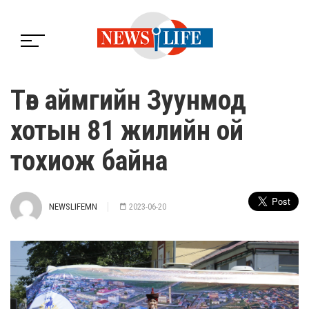
Төв аймгийн Зуунмод
хотын 81 жилийн ой
тохиож байна
NEWSLIFEMN
2023-06-20