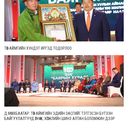
ТӨВ АЙМГИЙН ХҮНДЭТ ИРГЭД ТОДОРЛОО
Д.МӨНХБААТАР: ТӨВ АЙМГИЙН ЭДИЙН ЗАСГИЙГ ТЭТГЭСЭН БҮТЭЭН
БАЙГУУЛАЛТУУД ӨРНӨЖ, ХӨГЖЛИЙН ШИНЭ АЛТАН БОЛОМЖИН ДЭЭР
ИРЛЭЭ