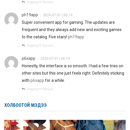
Хариулт бичих
ph19app
2026-07-31 | 00:19
•
Super convenient app for gaming. The updates are
frequent and they always add new and exciting games
to the catalog. Five stars!
ph19app
Хариулт бичих
p6xapp
2026-07-31 | 00:19
•
Honestly, the interface is so smooth. I had a few tries on
other sites but this one just feels right. Definitely sticking
with
p6xapp
for a while.
Хариулт бичих
ХОЛБООТОЙ МЭДЭЭ