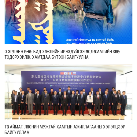
О.ЭРДЭНЭ-ӨРНӨХ: БИД ХӨГЖЛИЙН ИРЭЭДҮЙГЭЭ ӨӨРСДӨӨ ХАМГИЙН ЗӨВӨӨР
ТОДОРХОЙЛЖ, ХАМТДАА БҮТЭЭН БАЙГУУЛНА
ТӨВ АЙМАГ, ЛЯОНИН МУЖТАЙ ХАМТЫН АЖИЛЛАГААНЫ ХЭЛЭЛЦЭЭР
БАЙГУУЛЛАА