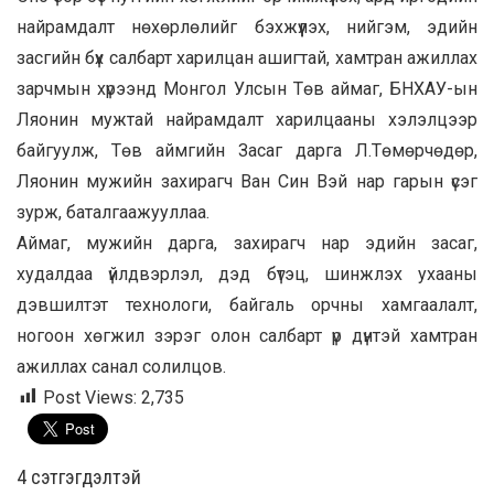
найрамдалт нөхөрлөлийг бэхжүүлэх, нийгэм, эдийн
засгийн бүх салбарт харилцан ашигтай, хамтран ажиллах
зарчмын хүрээнд Монгол Улсын Төв аймаг, БНХАУ-ын
Ляонин мужтай найрамдалт харилцааны хэлэлцээр
байгуулж, Төв аймгийн Засаг дарга Л.Төмөрчөдөр,
Ляонин мужийн захирагч Ван Син Вэй нар гарын үсэг
зурж, баталгаажууллаа.
Аймаг, мужийн дарга, захирагч нар эдийн засаг,
худалдаа үйлдвэрлэл, дэд бүтэц, шинжлэх ухааны
дэвшилтэт технологи, байгаль орчны хамгаалалт,
ногоон хөгжил зэрэг олон салбарт үр дүнтэй хамтран
ажиллах санал солилцов.
Post Views:
2,735
4 cэтгэгдэлтэй