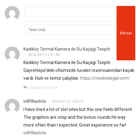
Илгээх
Kadıköy Termal Kamera ile Su Kaçağı Tespiti
2026-06-13 | 07:44
•
Kadıköy Termal Kamera ile Su Kaçağı Tespiti
Gayrettepe’deki ofisimizde tuvalet rezervuarından kaçak
vardı. Hızlı ve temiz çalıştılar.
https://medinslegal.com/
Хариулт бичих
in898aslots
2026-07-31 | 00:19
•
I have tried a lot of slot sites but this one feels different.
The graphics are crisp and the bonus rounds hit way
more often than I expected. Great experience so far!
in898aslots