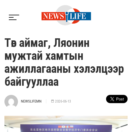
Төв аймаг, Ляонин
мужтай хамтын
ажиллагааны хэлэлцээр
байгууллаа
NEWSLIFEMN
2026-06-13