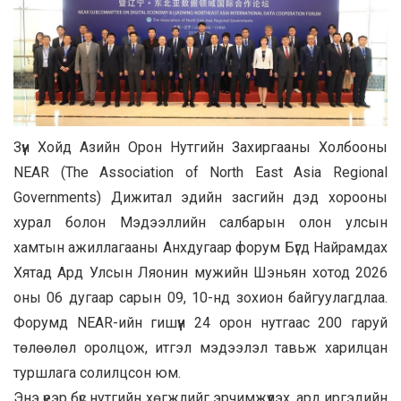
Зүүн Хойд Азийн Орон Нутгийн Захиргааны Холбооны
NEAR (The Association of North East Asia Regional
Governments) Дижитал эдийн засгийн дэд хорооны
хурал болон Мэдээллийн салбарын олон улсын
хамтын ажиллагааны Анхдугаар форум Бүгд Найрамдах
Хятад Ард Улсын Ляонин мужийн Шэньян хотод 2026
оны 06 дугаар сарын 09, 10-нд зохион байгуулагдлаа.
Форумд NEAR-ийн гишүүн 24 орон нутгаас 200 гаруй
төлөөлөл оролцож, итгэл мэдээлэл тавьж харилцан
туршлага солилцсон юм.
Энэ үеэр бүс нутгийн хөгжлийг эрчимжүүлэх, ард иргэдийн