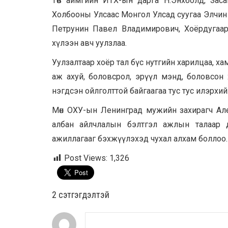
Төв аймгийн ИТХ-ын дарга Н.Энхболд, Засаг 
Холбооны Улсаас Монгол Улсад суугаа Элчин
Петрунин Павел Владимирович, Хоёрдугаа
хүлээн авч уулзлаа.
Уулзалтаар хоёр тал бүс нутгийн харилцаа, ха
аж ахуй, боловсрол, эрүүл мэнд, боловсон
нэгдсэн ойлголттой байгаагаа тус тус илэрхи
Мөн ОХУ-ын Ленинград мужийн захирагч Але
албан айлчлалын бэлтгэл ажлын талаар 
ажиллагааг бэхжүүлэхэд чухал алхам боллоо.
Post Views:
1,326
2 cэтгэгдэлтэй