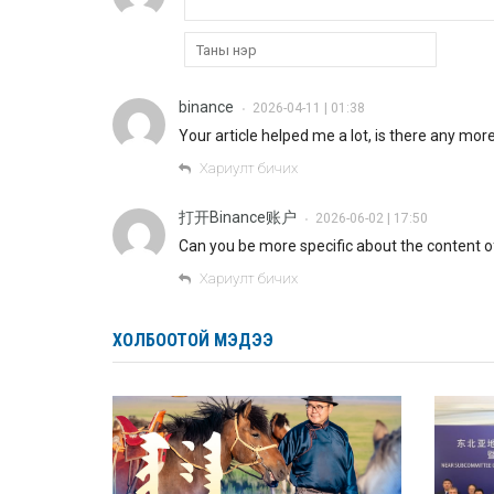
binance
2026-04-11 | 01:38
•
Your article helped me a lot, is there any mo
Хариулт бичих
打开Binance账户
2026-06-02 | 17:50
•
Can you be more specific about the content of 
Хариулт бичих
ХОЛБООТОЙ МЭДЭЭ