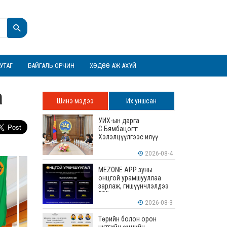
УТАГ
БАЙГАЛЬ ОРЧИН
ХӨДӨӨ АЖ АХУЙ
а
Шинэ мэдээ
Их уншсан
УИХ-ын дарга
С.Бямбацогт:
Хэлэлцүүлгээс илүү
хэрэгжилт, амлалтаас
илүү бодит үр дүн чухал
2026-08-4
MEZONE APP зуны
онцгой урамшууллаа
зарлаж, гишүүнчлэлдээ
50% хүртэлх хөнгөлөлт
үзүүлж эхэллээ
2026-08-3
Төрийн болон орон