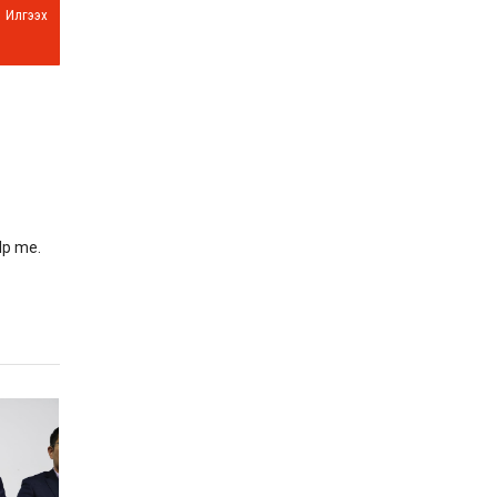
Илгээх
lp me.