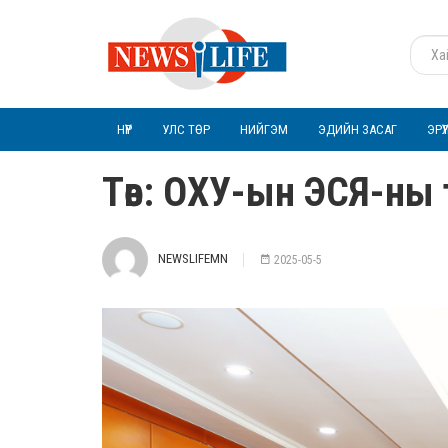
НҮҮР
УЛС ТӨР
НИЙГЭМ
ЭДИЙН ЗАСАГ
ЭРҮ
Төв: ОХУ-ын ЭСЯ-ны т
NEWSLIFEMN
2025-05-5