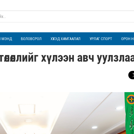
ҮЛ МЭНД
БОЛОВСРОЛ
ХҮҮХЭД ХАМГААЛАЛ
УРЛАГ СПОРТ
ОРОН Н
өлөөллийг хүлээн авч уулзла