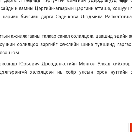
дарга Л.Төмөрчөдөр тэргүүтэй аймгийн удирдлагууд өнөөдөр
 сайдын яамны Цэргийн-агаарын цэргийн атташе, хошууч 
р нарийн бичгийн дарга Садыкова Людмила Рафкатовна
мтын ажиллагааны талаар санал солилцож, цаашид эдийн засаг
 хүчний солилцоо зэргийг хөгжлийн шинэ түвшинд гаргах
йлсэн юм.
ксандр Юрьевич Дрозденкогийн Монгол Улсад хийхээр төл
дэлгэрэнгүй хэлэлцсэн нь хоёр улсын орон нутгийн 