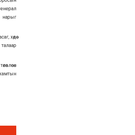
 Оросын
Баян-Өлгий аймгийн
генерал
дараагийн Засаг даргад
Н.Тилеуханы нэр хүчтэй
 нарыг
яригдаж байна
2026-07-30
А.Ю.Ивахин: Эрдэнэт
, хөдөө
хотын түүх бол бидний
 талаар
амжилтын түүх
2026-07-27
өвлөсөн
Цэцэрлэгт суралцах
хүүхдүүдийн бүртгэлийг
хамтын
наймдугаар сарын 10-23-
ны хооронд Emongolia
системээр зохион
2026-07-27
байгуулна