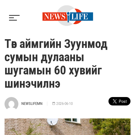
Төв аймгийн Зуунмод
сумын дулааны
шугамын 60 хувийг
шинэчилнэ
NEWSLIFEMN
2026-06-10