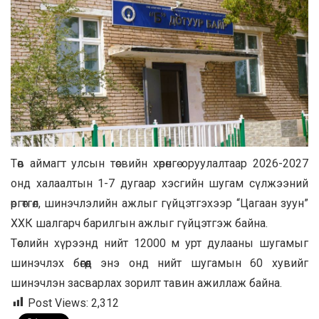
Төв аймагт улсын төсвийн хөрөнгө оруулалтаар 2026-2027
онд халаалтын 1-7 дугаар хэсгийн шугам сүлжээний
өргөтгөл, шинэчлэлийн ажлыг гүйцэтгэхээр “Цагаан зуун”
ХХК шалгарч барилгын ажлыг гүйцэтгэж байна.
Төслийн хүрээнд нийт 12000 м урт дулааны шугамыг
шинэчлэх бөгөөд энэ онд нийт шугамын 60 хувийг
шинэчлэн засварлах зорилт тавин ажиллаж байна.
Post Views:
2,312