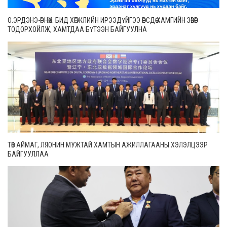
О.ЭРДЭНЭ-ӨРНӨХ: БИД ХӨГЖЛИЙН ИРЭЭДҮЙГЭЭ ӨӨРСДӨӨ ХАМГИЙН ЗӨВӨӨР
ТОДОРХОЙЛЖ, ХАМТДАА БҮТЭЭН БАЙГУУЛНА
ТӨВ АЙМАГ, ЛЯОНИН МУЖТАЙ ХАМТЫН АЖИЛЛАГААНЫ ХЭЛЭЛЦЭЭР
БАЙГУУЛЛАА