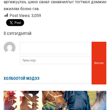
өргөжүүлэн, шинэ санал санаачилгыг тогтмол дэмжин
ажиллах болно гэв.
Post Views:
3,059
0 cэтгэгдэлтэй
Илгээх
ХОЛБООТОЙ МЭДЭЭ