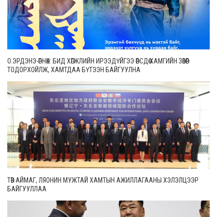
О.ЭРДЭНЭ-ӨРНӨХ: БИД ХӨГЖЛИЙН ИРЭЭДҮЙГЭЭ ӨӨРСДӨӨ ХАМГИЙН ЗӨВӨӨР
ТОДОРХОЙЛЖ, ХАМТДАА БҮТЭЭН БАЙГУУЛНА
ТӨВ АЙМАГ, ЛЯОНИН МУЖТАЙ ХАМТЫН АЖИЛЛАГААНЫ ХЭЛЭЛЦЭЭР
БАЙГУУЛЛАА