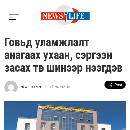
Говьд уламжлалт
анагаах ухаан, сэргээн
засах төв шинээр нээгдэв
NEWSLIFEMN
2026-05-18