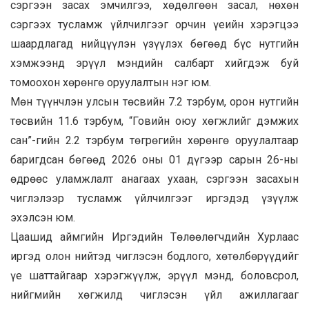
сэргээн засах эмчилгээ, хөдөлгөөн засал, нөхөн
сэргээх тусламж үйлчилгээг орчин үеийн хэрэгцээ
шаардлагад нийцүүлэн үзүүлэх бөгөөд бүс нутгийн
хэмжээнд эрүүл мэндийн салбарт хийгдэж буй
томоохон хөрөнгө оруулалтын нэг юм.
Мөн түүнчлэн улсын төсвийн 7.2 тэрбум, орон нутгийн
төсвийн 11.6 тэрбум, “Говийн оюу хөгжлийг дэмжих
сан”-гийн 2.2 тэрбум төгрөгийн хөрөнгө оруулалтаар
баригдсан бөгөөд 2026 оны 01 дүгээр сарын 26-ны
өдрөөс уламжлалт анагаах ухаан, сэргээн засахын
чиглэлээр тусламж үйлчилгээг иргэдэд үзүүлж
эхэлсэн юм.
Цаашид аймгийн Иргэдийн Төлөөлөгчдийн Хурлаас
иргэд олон нийтэд чиглэсэн бодлого, хөтөлбөрүүдийг
үе шаттайгаар хэрэгжүүлж, эрүүл мэнд, боловсрол,
нийгмийн хөгжилд чиглэсэн үйл ажиллагааг