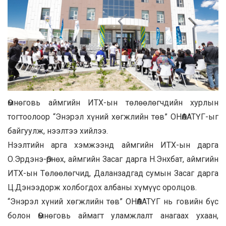
Өмнөговь аймгийн ИТХ-ын төлөөлөгчдийн хурлын
тогтоолоор “Энэрэл хүний хөгжлийн төв” ОНӨААТҮГ-ыг
байгуулж, нээлтээ хийлээ.
Нээлтийн арга хэмжээнд аймгийн ИТХ-ын дарга
О.Эрдэнэ-Өрнөх, аймгийн Засаг дарга Н.Энхбат, аймгийн
ИТХ-ын Төлөөлөгчид, Даланзадгад сумын Засаг дарга
Ц.Дэнээдорж холбогдох албаны хүмүүс оролцов.
“Энэрэл хүний хөгжлийн төв” ОНӨААТҮГ нь говийн бүс
болон Өмнөговь аймагт уламжлалт анагаах ухаан,