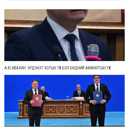
А.Ю.ИВАХИН: ЭРДЭНЭТ ХОТЫН ТҮҮХ БОЛ БИДНИЙ АМЖИЛТЫН ТҮҮХ