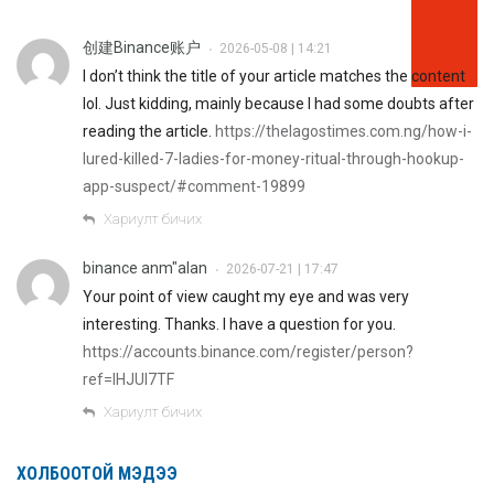
创建Binance账户
2026-05-08 | 14:21
•
I don’t think the title of your article matches the content
lol. Just kidding, mainly because I had some doubts after
reading the article.
https://thelagostimes.com.ng/how-i-
lured-killed-7-ladies-for-money-ritual-through-hookup-
app-suspect/#comment-19899
Хариулт бичих
binance anm"alan
2026-07-21 | 17:47
•
Your point of view caught my eye and was very
interesting. Thanks. I have a question for you.
https://accounts.binance.com/register/person?
ref=IHJUI7TF
Хариулт бичих
ХОЛБООТОЙ МЭДЭЭ