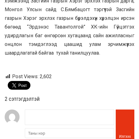
хэмжээнд Засгийн газрын Хэрэг эрхлэх газрын дарга,
Монгол Улсын сайд С.Бямбацогт тэргүүтэй Засгийн
газрын Хэрэг эрхлэх газрын бүрэлдэхүүн хүрэлцэн ирсэн
бөгөөд “Эрдэнэс Тавантолгой” ХК-ийн Гүйцэтгэх
удирдлагын баг өнгөрсөн хугацаанд сайн ажилласныг
онцлон тэмдэглээд цаашид улам эрчимжүүлэх
шаардлагатай байгаа тухай танилцуулав.
Post Views:
2,602
2 cэтгэгдэлтэй
Илгээх