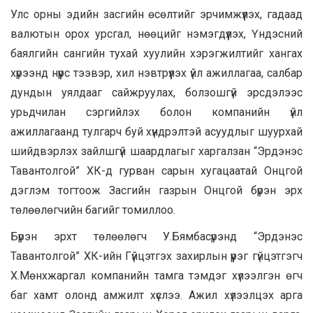
Улс орны эдийн засгийн өсөлтийг эрчимжүүлэх, гадаад
валютын орох урсгал, нөөцийг нэмэгдүүлэх, Үндэсний
баялгийн сангийн тухай хуулийн хэрэгжилтийг хангах
хүрээнд нүүрс тээвэр, хил нэвтрүүлэх үйл ажиллагаа, салбар
дундын уялдааг сайжруулах, болзошгүй эрсдэлээс
урьдчилан сэргийлэх болон компанийн үйл
ажиллагаанд тулгарч буй хүндрэлтэй асуудлыг шуурхай
шийдвэрлэх зайлшгүй шаардлагыг харгалзан “Эрдэнэс
Тавантолгой” ХК-д гурван сарын хугацаатай Онцгой
дэглэм тогтоож Засгийн газрын Онцгой бүрэн эрх
төлөөлөгчийн багийг томиллоо.
Бүрэн эрхт төлөөлөгч У.Бямбасүрэнд “Эрдэнэс
Тавантолгой” ХК-ийн Гүйцэтгэх захирлын үүрэг гүйцэтгэгч
Х.Мөнхжаргал компанийн тамга тэмдэг хүлээлгэн өгч
баг хамт олонд амжилт хүслээ. Ажил хүлээлцэх арга