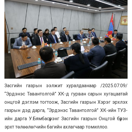
Засгийн газрын ээлжит хуралдаанаар /2025.07.09/
“Эрдэнэс Тавантолгой” ХК-д гурван сарын хугацаатай
онцгой дэглэм тогтоож, Засгийн газрын Хэрэг эрхлэх
газрын дэд дарга, “Эрдэнэс Тавантолгой” ХК-ийн ТУЗ-
ийн дарга У.Бямбасүрэнг Засгийн газрын Онцгой бүрэн
эрхт төлөөлөгчийн багийн ахлагчаар томиллоо.