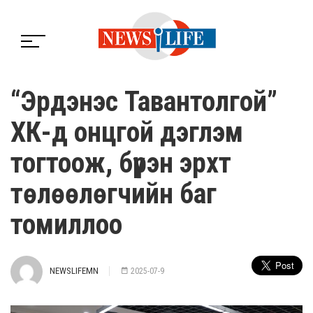
“Эрдэнэс Тавантолгой”
ХК-д онцгой дэглэм
тогтоож, бүрэн эрхт
төлөөлөгчийн баг
томиллоо
NEWSLIFEMN
2025-07-9