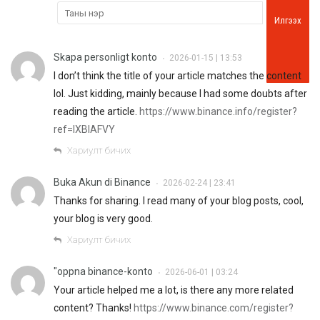
Илгээх
Skapa personligt konto
2026-01-15 | 13:53
•
I don’t think the title of your article matches the content
lol. Just kidding, mainly because I had some doubts after
reading the article.
https://www.binance.info/register?
ref=IXBIAFVY
Хариулт бичих
Buka Akun di Binance
2026-02-24 | 23:41
•
Thanks for sharing. I read many of your blog posts, cool,
your blog is very good.
Хариулт бичих
"oppna binance-konto
2026-06-01 | 03:24
•
Your article helped me a lot, is there any more related
content? Thanks!
https://www.binance.com/register?