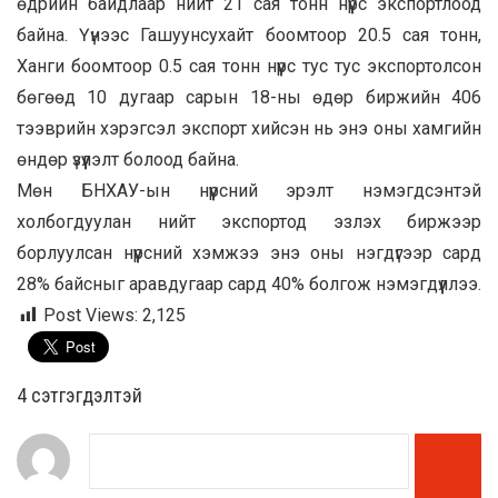
өдрийн байдлаар нийт 21 сая тонн нүүрс экспортлоод
байна. Үүнээс Гашуунсухайт боомтоор 20.5 сая тонн,
Ханги боомтоор 0.5 сая тонн нүүрс тус тус экспортолсон
бөгөөд 10 дугаар сарын 18-ны өдөр биржийн 406
тээврийн хэрэгсэл экспорт хийсэн нь энэ оны хамгийн
өндөр үзүүлэлт болоод байна.
Мөн БНХАУ-ын нүүрсний эрэлт нэмэгдсэнтэй
холбогдуулан нийт экспортод эзлэх биржээр
борлуулсан нүүрсний хэмжээ энэ оны нэгдүгээр сард
28% байсныг аравдугаар сард 40% болгож нэмэгдүүллээ.
Post Views:
2,125
4 cэтгэгдэлтэй