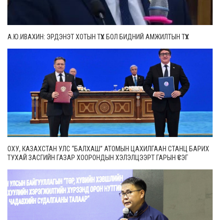
А.Ю.ИВАХИН: ЭРДЭНЭТ ХОТЫН ТҮҮХ БОЛ БИДНИЙ АМЖИЛТЫН ТҮҮХ
ОХУ, КАЗАХСТАН УЛС “БАЛХАШ” АТОМЫН ЦАХИЛГААН СТАНЦ БАРИХ
ТУХАЙ ЗАСГИЙН ГАЗАР ХООРОНДЫН ХЭЛЭЛЦЭЭРТ ГАРЫН ҮСЭГ
ЗУРЛАА