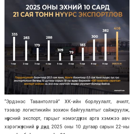
“Эрдэнэс Тавантолгой” ХК-ийн борлуулалт, ачилт,
тээвэр логистикийн зохион байгуулалтыг сайжруулж,
нүүрсний экспорт, гарцыг нэмэгдүүлэх арга хэмжээ авч
хэрэгжүүлсний үр дүнд 2025 оны 10 дугаар сарын 22-ны