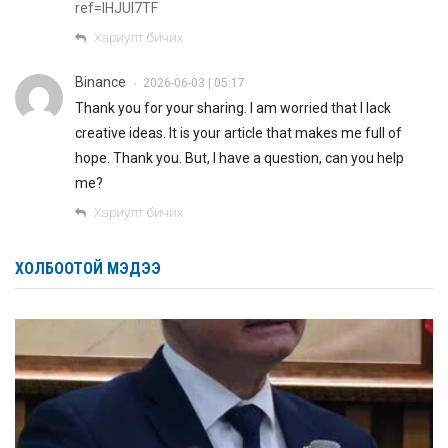
ref=IHJUI7TF
Хариулт бичих
Binance
2026-06-03 | 05:17
•
Thank you for your sharing. I am worried that I lack
creative ideas. It is your article that makes me full of
hope. Thank you. But, I have a question, can you help
me?
Хариулт бичих
ХОЛБООТОЙ МЭДЭЭ