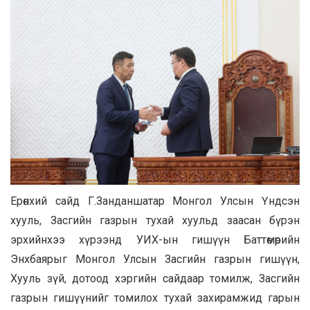
Ерөнхий сайд Г.Занданшатар Монгол Улсын Үндсэн
хууль, Засгийн газрын тухай хуульд заасан бүрэн
эрхийнхээ хүрээнд УИХ-ын гишүүн Баттөмөрийн
Энхбаярыг Монгол Улсын Засгийн газрын гишүүн,
Хууль зүй, дотоод хэргийн сайдаар томилж, Засгийн
газрын гишүүнийг томилох тухай захирамжид гарын