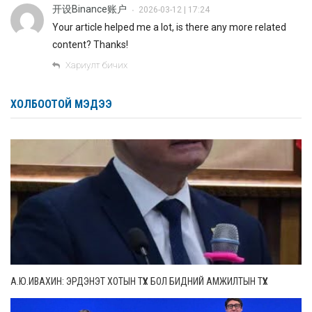
开设Binance账户
2026-03-12 | 17:24
•
Your article helped me a lot, is there any more related
content? Thanks!
Хариулт бичих
ХОЛБООТОЙ МЭДЭЭ
А.Ю.ИВАХИН: ЭРДЭНЭТ ХОТЫН ТҮҮХ БОЛ БИДНИЙ АМЖИЛТЫН ТҮҮХ