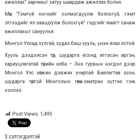
ажиллах” зарчмыг хатуу шаардаж ажиллах болно.
Мөн “Гэмгүй нэгнийг хэлмэгдүүлж болохгүй, гэмт
этгээдийг ял завшуулж болохгүй” гэдгийг ямагт санаж
ажиллахыг сануулъя.
Монгол Улсад хулгай, худал биш хууль, үнэн ялах ёстой.
Хууль дээдэлсэн төр, шударга ёсонд итгэсэн иргэн,
хариуцлагатай төрийн алба – Энэ гурвын нэгдэл дээр
Монгол Улс хөгжин дэвжих учиртай. Баялагтаа эзэн,
шударга төртэй Монголын төлөө хамтран зүтгэе гэж
хэллээ.
Post Views:
1,495
3 cэтгэгдэлтэй