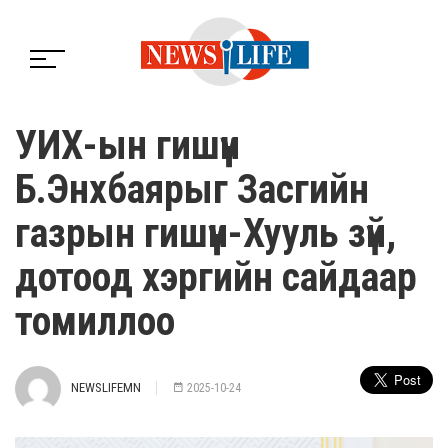
УИХ-ын гишүүн
Б.Энхбаярыг Засгийн
газрын гишүүн-Хууль зүй,
дотоод хэргийн сайдаар
томиллоо
NEWSLIFEMN
2025-10-24