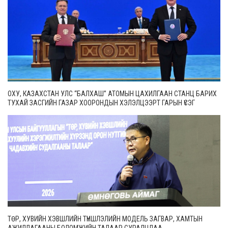
ОХУ, КАЗАХСТАН УЛС “БАЛХАШ” АТОМЫН ЦАХИЛГААН СТАНЦ БАРИХ
ТУХАЙ ЗАСГИЙН ГАЗАР ХООРОНДЫН ХЭЛЭЛЦЭЭРТ ГАРЫН ҮСЭГ
ЗУРЛАА
ТӨР, ХУВИЙН ХЭВШЛИЙН ТҮНШЛЭЛИЙН МОДЕЛЬ ЗАГВАР, ХАМТЫН