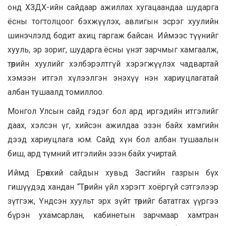
онд ХЗДХ-ийн сайдаар ажиллах хугацаандаа шударга
ёсны тогтолцоог бэхжүүлэх, авлигын эсрэг хуулийн
шинэчлэлд бодит ахиц гаргаж байсан. Иймээс түүнийг
хууль, эр зориг, шударга ёсны үнэт зарчмыг хамгаалж,
төрийн хуулийг хэлбэрэлтгүй хэрэгжүүлэх чадвартай
хэмээн итгэл хүлээлгэн энэхүү нэн хариуцлагатай
албан тушаалд томиллоо.
Монгол Улсын сайд гэдэг бол ард иргэдийн итгэлийг
даах, хэлсэн үг, хийсэн ажилдаа эзэн байх хамгийн
дээд хариуцлага юм. Сайд хүн бол албан тушаалын
биш, ард түмний итгэлийн эзэн байх учиртай.
Иймд Ерөнхий сайдын хувьд Засгийн газрын бүх
гишүүдэд хандан “Төрийн үйл хэрэгт хоёргүй сэтгэлээр
зүтгэж, Үндсэн хуульт эрх зүйт төрийг бататгах үүргээ
бүрэн ухамсарлан, кабинетын зарчмаар хамтран