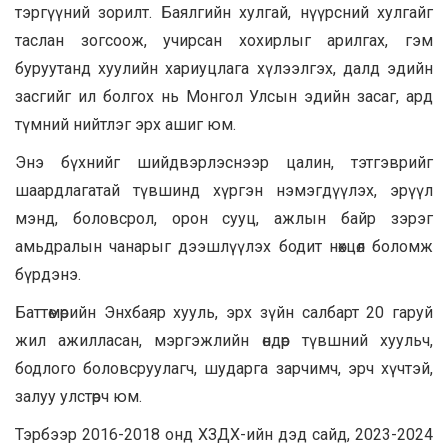
тэргүүний зорилт. Баялгийн хулгай, нүүрсний хулгайг
таслан зогсоож, учирсан хохирлыг арилгах, гэм
буруутанд хуулийн хариуцлага хүлээлгэх, далд эдийн
засгийг ил болгох нь Монгол Улсын эдийн засаг, ард
түмний нийтлэг эрх ашиг юм.
Энэ бүхнийг шийдвэрлэснээр цалин, тэтгэврийг
шаардлагатай түвшинд хүргэн нэмэгдүүлэх, эрүүл
мэнд, боловсрол, орон сууц, ажлын байр зэрэг
амьдралын чанарыг дээшлүүлэх бодит нөхцөл боломж
бүрдэнэ.
Баттөмөрийн Энхбаяр хууль, эрх зүйн салбарт 20 гаруй
жил ажилласан, мэргэжлийн өндөр түвшний хуульч,
бодлого боловсруулагч, шударга зарчимч, эрч хүчтэй,
залуу улстөрч юм.
Тэрбээр 2016-2018 онд ХЗДХ-ийн дэд сайд, 2023-2024