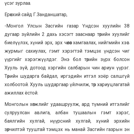
үсэг зурлаа.
Ерөнхий сайд Г.Занданшатар,
-Монгол Улсын Засгийн газар Үндсэн хуулийн 38
дугаар зүйлийн 2 дахь хэсэгт зааснаар төрийн хуулийг
биелүүлэх, хүний эрх, эрх чөлөөг хамгаалах, нийгмийн хэв
журмыг сахиулах, гэмт хэрэгтэй тэмцэх үндсэн чиг
үүргийг хэрэгжүүлдэг. Энэ бол төрийн зүрх болсон
Хууль зүй, дотоод хэргийн салбарын чин ариун үүрэг.
Төрийн шударга байдал, иргэдийн итгэл хоёр салшгүй
холбоотой. Хууль шударгаар үйлчилж, төр хариуцлагатай
ажиллах ёстой.
Монголын хөгжлийг удаашруулж, ард түмний итгэлийг
сулруулсан авлига, албан тушаалын гэмт хэрэг,
баялгийн хулгай, нүүрсний хулгай, хүний эрхийн
зөрчилтэй тууштай тэмцэх нь манай Засгийн газрын эн