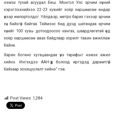
нэмэх тухай асуудал биш. Монгол Улс эрчим хүчний
хэрэглээнийхээ 22-23 хувийг хоёр хөршөөсөө өндөр
үнээр импортолдог. Үйлдвэр, метро барих гэхээр эрчим
хүч байхгүй байгаа. Тиймээс бид дунд шатандаа эрчим
хүчийг 100 хувь дотоодоосоо хангах, шаардлагатай үед
хоёр хөршөөсөө авах байдлаар зорилт тавин ажиллаж
байна.
Харин богино хугацаандаа үнэ тарифыг нэмэх ажил
хийнэ. Ингэхдээ
ААН-үүд
болоод иргэдэд дарамтгүй
байхаар зохицуулалт хийнэ” гэв.
Post Views:
1,284