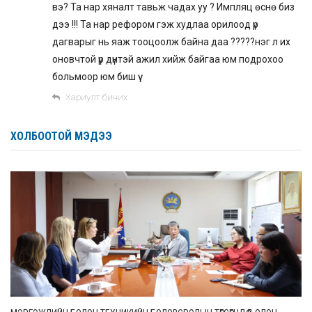
вэ? Та нар хяналт тавьж чадах уу ? Импляц өснө биз
дээ !!! Та нар рефором гэж худлаа орилоод үр
дагварыг нь яаж тооцоолж байна даа ?????нэг л их
оновчтой үр дүнтэй ажил хийж байгаа юм подрохоо
больмоор юм биш үү
Хариулт бичих
ХОЛБООТОЙ МЭДЭЭ