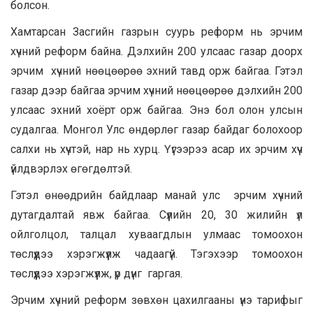
болсон.
Хамтарсан Засгийн газрын суурь реформ нь эрчим
хүчний реформ байна. Дэлхийн 200 улсаас газар доорх
эрчим хүчний нөөцөөрөө эхний тавд орж байгаа. Гэтэл
газар дээр байгаа эрчим хүчний нөөцөөрөө дэлхийн 200
улсаас эхний хоёрт орж байгаа. Энэ бол олон улсын
судалгаа. Монгол Улс өндөрлөг газар байдаг болохоор
салхи нь хүчтэй, нар нь хурц. Үүгээрээ асар их эрчим хүч
үйлдвэрлэх өгөгдөлтэй.
Гэтэл өнөөдрийн байдлаар манай улс эрчим хүчний
дутагдалтай явж байгаа. Сүүлийн 20, 30 жилийн үл
ойлголцол, талцал хуваагдлын улмаас томоохон
төслүүдээ хэрэгжүүлж чадаагүй. Тэгэхээр томоохон
төслүүдээ хэрэгжүүлж, үр дүнг гаргая.
Эрчим хүчний
реформ
зөвхөн цахилгааны үнэ тарифыг