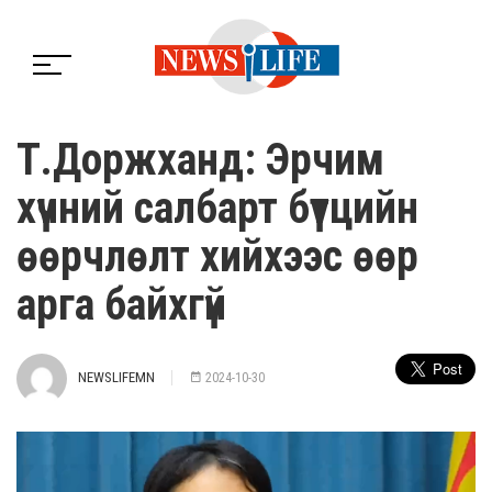
Т.Доржханд: Эрчим
хүчний салбарт бүтцийн
өөрчлөлт хийхээс өөр
арга байхгүй
NEWSLIFEMN
2024-10-30