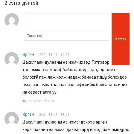
2 cэтгэгдэлтэй
Илгээх
Иргэн
2024-11-01 | 10:56
•
Цахилгаан дулааны үнэ нэмчихээд Тэтгэвэр
тэтгэмжээ нэмээгүй байж яаж иргэдэд дарамт
болохгүй гэж яаж хэлж чадаж байнаа гишүүн болохдоо
амалсан амлатаасаа эсрэг зүйл хийж байгаадаа ичих
нүүр совест алга уу
Хариулт бичих
Иргэн
2024-11-01 | 11:01
•
Цахилгаан дулааны үнэ нэмэгдэхээр өргөн
хэрэглээний үнэ нэмэгдэхээр ард иргэд яаж амьдрах