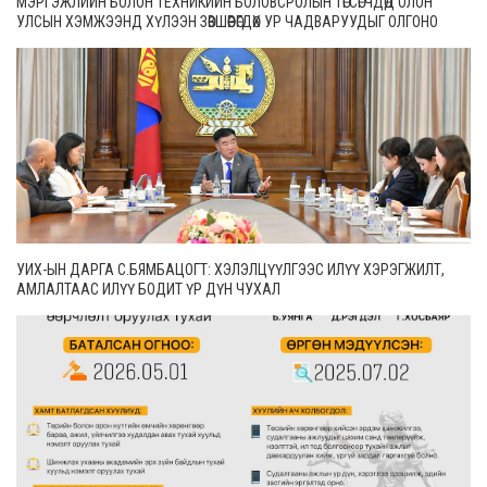
МЭРГЭЖЛИЙН БОЛОН ТЕХНИКИЙН БОЛОВСРОЛЫН ТӨГСӨГЧДӨД ОЛОН
УЛСЫН ХЭМЖЭЭНД ХҮЛЭЭН ЗӨВШӨӨРӨГДӨХ УР ЧАДВАРУУДЫГ ОЛГОНО
УИХ-ЫН ДАРГА С.БЯМБАЦОГТ: ХЭЛЭЛЦҮҮЛГЭЭС ИЛҮҮ ХЭРЭГЖИЛТ,
АМЛАЛТААС ИЛҮҮ БОДИТ ҮР ДҮН ЧУХАЛ