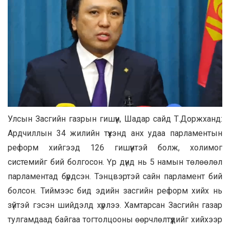
Улсын Засгийн газрын гишүүн, Шадар сайд Т.Доржханд:
Ардчиллын 34 жилийн түүхэнд анх удаа парламентын
реформ хийгээд 126 гишүүнтэй болж, холимог
системийг бий болгосон. Үр дүнд нь 5 намын төлөөлөл
парламентад бүрдсэн. Тэнцвэртэй сайн парламент бий
болсон. Тиймээс бид эдийн засгийн реформ хийх нь
зүйтэй гэсэн шийдэлд хүрлээ. Хамтарсан Засгийн газар
тулгамдаад байгаа тогтолцооны өөрчлөлтүүдийг хийхээр