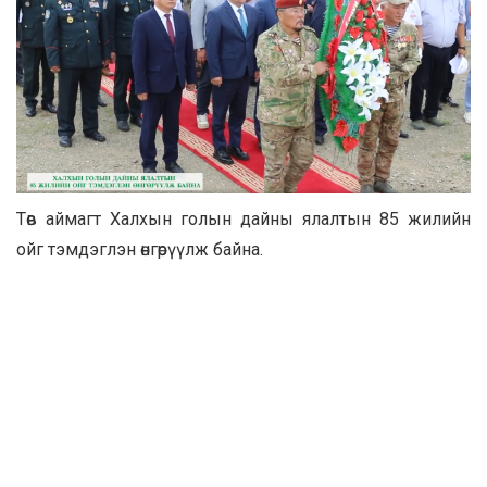
Төв аймагт Халхын голын дайны ялалтын 85 жилийн
ойг тэмдэглэн өнгөрүүлж байна.