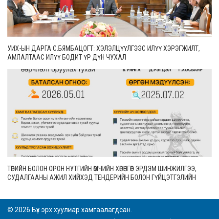
УИХ-ЫН ДАРГА С.БЯМБАЦОГТ: ХЭЛЭЛЦҮҮЛГЭЭС ИЛҮҮ ХЭРЭГЖИЛТ,
АМЛАЛТААС ИЛҮҮ БОДИТ ҮР ДҮН ЧУХАЛ
ТӨРИЙН БОЛОН ОРОН НУТГИЙН ӨМЧИЙН ХӨРӨНГӨӨР ЭРДЭМ ШИНЖИЛГЭЭ,
СУДАЛГААНЫ АЖИЛ ХИЙХЭД ТЕНДЕРИЙН БОЛОН ГҮЙЦЭТГЭЛИЙН
БАТАЛГАА ГАРГАХГҮЙ
© 2026 Бүх эрх хуулиар хамгаалагдсан.