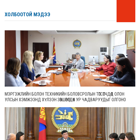
ХОЛБООТОЙ МЭДЭЭ
МЭРГЭЖЛИЙН БОЛОН ТЕХНИКИЙН БОЛОВСРОЛЫН ТӨГСӨГЧДӨД ОЛОН
УЛСЫН ХЭМЖЭЭНД ХҮЛЭЭН ЗӨВШӨӨРӨГДӨХ УР ЧАДВАРУУДЫГ ОЛГОНО