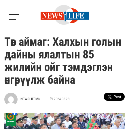
Төв аймаг: Халхын голын
дайны ялалтын 85
жилийн ойг тэмдэглэн
өнгөрүүлж байна
NEWSLIFEMN
2024-08-28