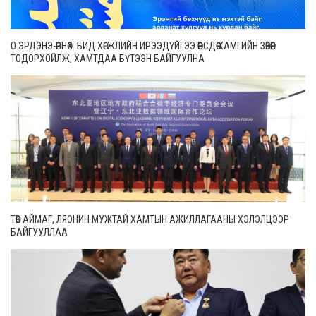
О.ЭРДЭНЭ-ӨРНӨХ: БИД ХӨГЖЛИЙН ИРЭЭДҮЙГЭЭ ӨӨРСДӨӨ ХАМГИЙН ЗӨВӨӨР
ТОДОРХОЙЛЖ, ХАМТДАА БҮТЭЭН БАЙГУУЛНА
ТӨВ АЙМАГ, ЛЯОНИН МУЖТАЙ ХАМТЫН АЖИЛЛАГААНЫ ХЭЛЭЛЦЭЭР
БАЙГУУЛЛАА