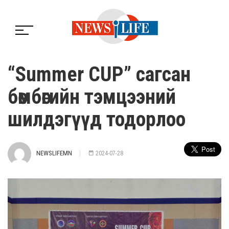
“Summer CUP” сагсан
бөмбөгийн тэмцээний
шилдэгүүд тодорлоо
NEWSLIFEMN
2024-07-28