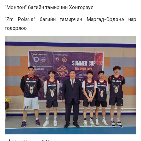
“Монпон” багийн тамирчин Хонгорзул
“Zm Polaris” багийн тамирчин Маргад-Эрдэнэ нар
тодорлоо.