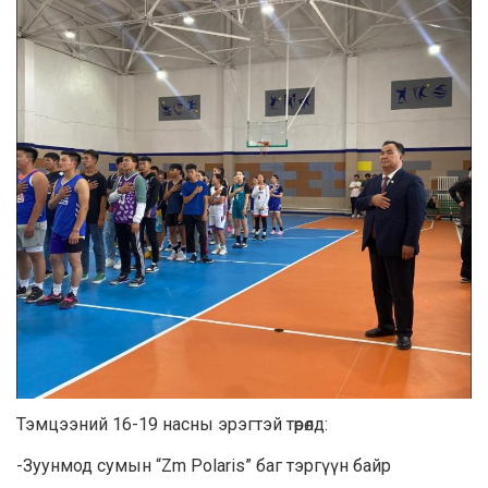
Тэмцээний 16-19 насны эрэгтэй төрөлд:
-Зуунмод сумын “Zm Polaris” баг тэргүүн байр