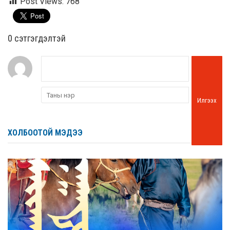
Post Views:
768
0 cэтгэгдэлтэй
Илгээх
ХОЛБООТОЙ МЭДЭЭ