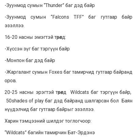
-Зуунмод сумын “Thunder” баг дэд байр
-Зуунмод сумын “Falcons TFF” баг гутгаар байр
эзэллээ.
16-20 насны эмэгтэй төрөлд:
-Хүссэн зүг баг тэргүүн байр
-Монпон баг дэд байр
-Жаргалант сумын Foxes баг тамирчид гутгаар байранд
оров.
20-25 насны эрэгтэй төрөлд Wildcats баг тэргүүн байр,
50shades of play баг дэд байранд шалгарсан бол Баян
нүүдэлчид баг гутгаар байрыг эзэллээ.
Харин тэмцээний шилдэг тоглогчоор:
“Wildcats” багийн тамирчин Бат-Эрдэнэ