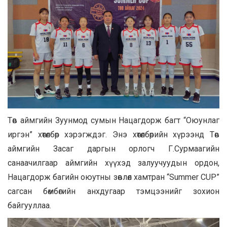
Төв аймгийн Зуунмод сумын Нацагдорж багт “Оюунлаг
иргэн” хөтөлбөр хэрэгждэг. Энэ хөтөлбөрийн хүрээнд Төв
аймгийн Засаг даргын орлогч Г.Сурмаагийн
санаачилгаар аймгийн хүүхэд залуучуудын ордон,
Нацагдорж багийн оюутны зөвлөл хамтран “Summer CUP”
сагсан бөмбөгийн анхдугаар тэмцээнийг зохион
байгууллаа.