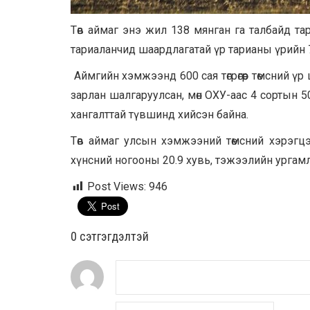
Төв аймаг энэ жил 138 мянган га талбайд тар
тариаланчид шаардлагатай үр тарианы үрийн 75
Аймгийн хэмжээнд 600 сая төгрөгөөр төмсний ү
зарлан шалгаруулсан, мөн ОХУ-аас 4 сортын 
хангалттай түвшинд хийсэн байна.
Төв аймаг улсын хэмжээний төмсний хэрэгцэ
хүнсний ногооны 20.9 хувь, тэжээлийн ургам
Post Views:
946
0 cэтгэгдэлтэй