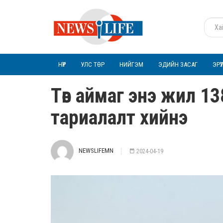
НҮҮР
УЛС ТӨР
НИЙГЭМ
ЭДИЙН ЗАСАГ
ЭРҮ
Төв аймаг энэ жил 1
тариалалт хийнэ
NEWSLIFEMN
2024-04-19