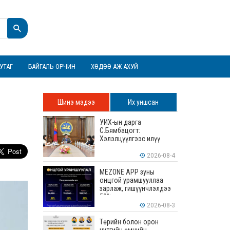
УТАГ
БАЙГАЛЬ ОРЧИН
ХӨДӨӨ АЖ АХУЙ
Шинэ мэдээ
Их уншсан
УИХ-ын дарга
С.Бямбацогт:
Хэлэлцүүлгээс илүү
хэрэгжилт, амлалтаас
илүү бодит үр дүн чухал
2026-08-4
MEZONE APP зуны
онцгой урамшууллаа
зарлаж, гишүүнчлэлдээ
50% хүртэлх хөнгөлөлт
үзүүлж эхэллээ
2026-08-3
Төрийн болон орон