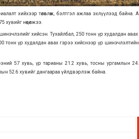
иалалт хийхээр төлөвлөж, бэлтгэл ажлаа эхлүүлээд байна. 
 хувийг нөөцөлжээ.
р шинэчлэлийг хийсэн. Тухайлбал, 250 тонн үр худалдан авах
500 тонн үр худалдан авах гэрээ хийснээр үр шинэчлэлтий
эний 57 хувь, үр тарианы 21.2 хувь, тосны ургамлын 24.
лын 52.6 хувийг дангаараа үйлдвэрлэж байна.