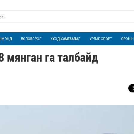
ҮЛ МЭНД
БОЛОВСРОЛ
ХҮҮХЭД ХАМГААЛАЛ
УРЛАГ СПОРТ
ОРОН Н
38 мянган га талбайд