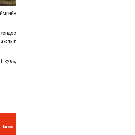
Баян-Өлгий аймгийн
дараагийн Засаг даргад
Аймгийн
Н.Тилеуханы нэр хүчтэй
яригдаж байна
2026-07-30
 тендер
А.Ю.Ивахин: Эрдэнэт
хотын түүх бол бидний
н ажлыг
амжилтын түүх
2026-07-27
1 хувь,
Цэцэрлэгт суралцах
хүүхдүүдийн бүртгэлийг
наймдугаар сарын 10-23-
ны хооронд Emongolia
системээр зохион
2026-07-27
байгуулна
Илгээх