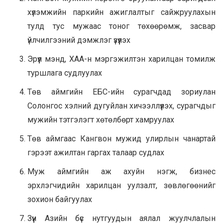
хүлэмжийн паркийн ажиглалтыг сайжруулахын
тулд тус мужаас тоног төхөөрөмж, засвар
үйлчилгээний дэмжлэг үзүүлэх
Эрүүл мэнд, ХАА-н мэргэжилтэн харилцан томилж
туршлага судлуулах
Төв аймгийн ЕБС-ийн сурагчдад зориулан
Солонгос хэлний дугуйлан хичээллүүлэх, сурагчдыг
мужийн тэтгэлэгт хөтөлбөрт хамруулах
Төв аймгаас Кангвон мужид улирлын чанартай
гэрээт ажилтан гаргах талаар судлах
Муж аймгийн аж ахуйн нэгж, бизнес
эрхлэгчидийн харилцан уулзалт, зөвлөгөөнийг
зохион байгуулах
Зүүн Азийн бүс нутгуудын аялал жуулчлалын