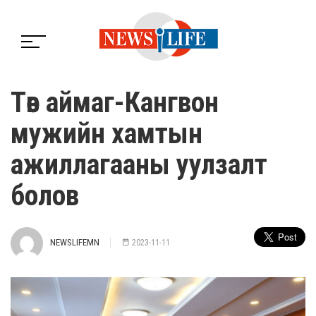
Төв аймаг-Кангвон
мужийн хамтын
ажиллагааны уулзалт
болов
NEWSLIFEMN
2023-11-11