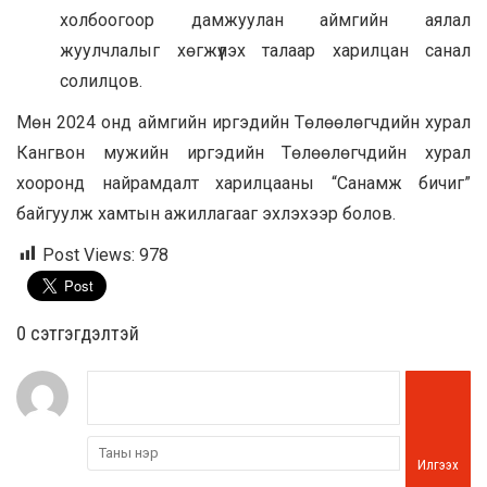
холбоогоор дамжуулан аймгийн аялал
жуулчлалыг хөгжүүлэх талаар харилцан санал
солилцов.
Мөн 2024 онд аймгийн иргэдийн Төлөөлөгчдийн хурал
Кангвон мужийн иргэдийн Төлөөлөгчдийн хурал
хооронд найрамдалт харилцааны “Санамж бичиг”
байгуулж хамтын ажиллагааг эхлэхээр болов.
Post Views:
978
0 cэтгэгдэлтэй
Илгээх