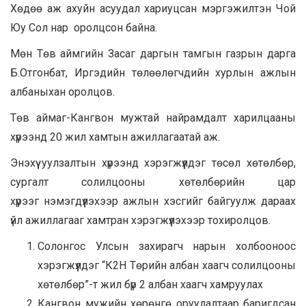
Хөдөө аж ахуйн асуудал хариуцсан мэргэжилтэн Чой
Юу Сол нар оролцсон байна.
Мөн Төв аймгийн Засаг даргын тамгын газрын дарга
Б.Отгонбат, Иргэдийн төлөөлөгчдийн хурлын ажлын
албаныхан оролцов.
Төв аймаг-Кангвон мужтай найрамдалт харилцааны
хүрээнд 20 жил хамтын ажиллагаатай аж.
Энэхүү уулзалтын хүрээнд хэрэгжүүлдэг төсөл хөтөлбөр,
сургалт солилцооны хөтөлбөрийн цар
хүрээг нэмэгдүүлэхээр ажлын хэсгийг байгуулж дараах
үйл ажиллагааг хамтран хэрэгжүүлэхээр тохиролцов.
Солонгос Улсын захирагч нарын холбооноос
хэрэгжүүлдэг “К2Н Төрийн албан хаагч солилцооны
хөтөлбөр”-т жил бүр 2 албан хаагч хамруулах
Кангвон мужийн хөрөнгө оруулалтаар баригдсан