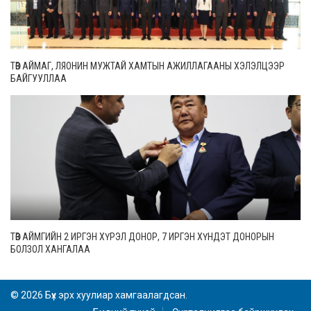
ТӨВ АЙМАГ, ЛЯОНИН МУЖТАЙ ХАМТЫН АЖИЛЛАГААНЫ ХЭЛЭЛЦЭЭР
БАЙГУУЛЛАА
ТӨВ АЙМГИЙН 2 ИРГЭН ХҮРЭЛ ДОНОР, 7 ИРГЭН ХҮНДЭТ ДОНОРЫН
БОЛЗОЛ ХАНГАЛАА
© 2026 Бүх эрх хуулиар хамгаалагдсан.