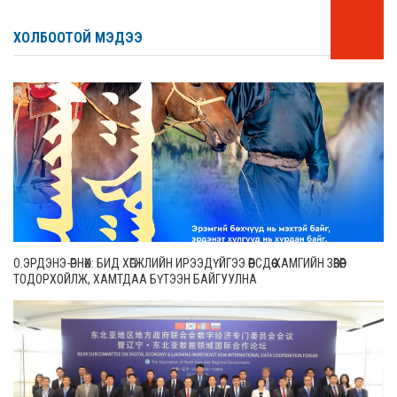
ХОЛБООТОЙ МЭДЭЭ
О.ЭРДЭНЭ-ӨРНӨХ: БИД ХӨГЖЛИЙН ИРЭЭДҮЙГЭЭ ӨӨРСДӨӨ ХАМГИЙН ЗӨВӨӨР
ТОДОРХОЙЛЖ, ХАМТДАА БҮТЭЭН БАЙГУУЛНА