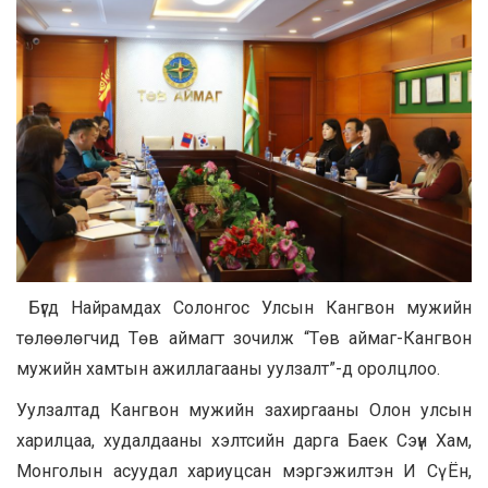
Бүгд Найрамдах Солонгос Улсын Кангвон мужийн
төлөөлөгчид Төв аймагт зочилж “Төв аймаг-Кангвон
мужийн хамтын ажиллагааны уулзалт”-д оролцлоо.
Уулзалтад Кангвон мужийн захиргааны Олон улсын
харилцаа, худалдааны хэлтсийн дарга Баек Сэүн Хам,
Монголын асуудал хариуцсан мэргэжилтэн И Сү Ён,