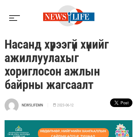
Насанд хүрээгүй хүнийг
ажиллуулахыг
хориглосон ажлын
байрны жагсаалт
NEWSLIFEMN
2023-06-12