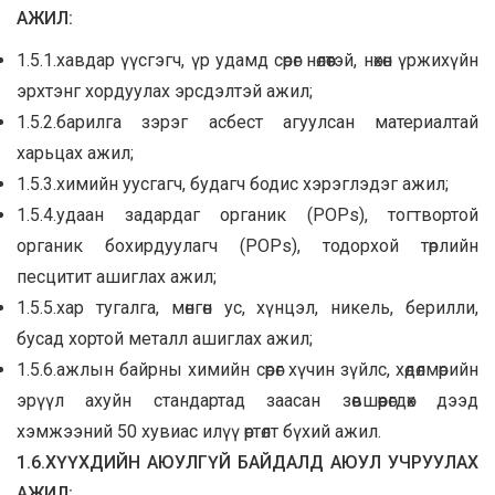
АЖИЛ:
1.5.1.хавдар үүсгэгч, үр удамд сөрөг нөлөөтэй, нөхөн үржихүйн
эрхтэнг хордуулах эрсдэлтэй ажил;
1.5.2.барилга зэрэг асбест агуулсан материалтай
харьцах ажил;
1.5.3.химийн уусгагч, будагч бодис хэрэглэдэг ажил;
1.5.4.удаан задардаг органик (POPs), тогтвортой
органик бохирдуулагч (POPs), тодорхой төрлийн
песцитит ашиглах ажил;
1.5.5.хар тугалга, мөнгөн ус, хүнцэл, никель, берилли,
бусад хортой металл ашиглах ажил;
1.5.6.ажлын байрны химийн сөрөг хүчин зүйлс, хөдөлмөрийн
эрүүл ахуйн стандартад заасан зөвшөөрөгдөх дээд
хэмжээний 50 хувиас илүү өртөлт бүхий ажил.
1.6.ХҮҮХДИЙН АЮУЛГҮЙ БАЙДАЛД АЮУЛ УЧРУУЛАХ
АЖИЛ: