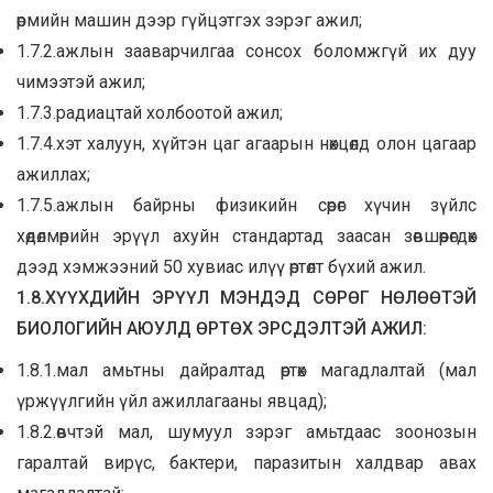
өрмийн машин дээр гүйцэтгэх зэрэг ажил;
1.7.2.ажлын зааварчилгаа сонсох боломжгүй их дуу
чимээтэй ажил;
1.7.3.радиацтай холбоотой ажил;
1.7.4.хэт халуун, хүйтэн цаг агаарын нөхцөлд олон цагаар
ажиллах;
1.7.5.ажлын байрны физикийн сөрөг хүчин зүйлс
хөдөлмөрийн эрүүл ахуйн стандартад заасан зөвшөөрөгдөх
дээд хэмжээний 50 хувиас илүү өртөлт бүхий ажил.
1.8.ХҮҮХДИЙН ЭРҮҮЛ МЭНДЭД СӨРӨГ НӨЛӨӨТЭЙ
БИОЛОГИЙН АЮУЛД ӨРТӨХ ЭРСДЭЛТЭЙ АЖИЛ:
1.8.1.мал амьтны дайралтад өртөх магадлалтай (мал
үржүүлгийн үйл ажиллагааны явцад);
1.8.2.өвчтэй мал, шумуул зэрэг амьтдаас зоонозын
гаралтай вирүс, бактери, паразитын халдвар авах