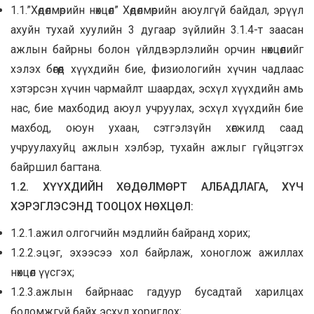
1.1.”Хөдөлмөрийн нөхцөл” Хөдөлмөрийн аюулгүй байдал, эрүүл
ахуйн тухай хуулийн 3 дугаар зүйлийн 3.1.4-т заасан
ажлын байрны болон үйлдвэрлэлийн орчин нөхцөлийг
хэлэх бөгөөд хүүхдийн бие, физиологийн хүчин чадлаас
хэтэрсэн хүчин чармайлт шаардах, эсхүл хүүхдийн амь
нас, бие махбодид аюул учруулах, эсхүл хүүхдийн бие
махбод, оюун ухаан, сэтгэлзүйн хөгжилд саад
учруулахуйц ажлын хэлбэр, тухайн ажлыг гүйцэтгэх
байршил багтана.
1.2. ХҮҮХДИЙН ХӨДӨЛМӨРТ АЛБАДЛАГА, ХҮЧ
ХЭРЭГЛЭСЭНД ТООЦОХ НӨХЦӨЛ:
1.2.1.ажил олгогчийн мэдлийн байранд хорих;
1.2.2.эцэг, эхээсээ хол байрлаж, хоноглож ажиллах
нөхцөл үүсгэх;
1.2.3.ажлын байрнаас гадуур бусадтай харилцах
боломжгүй байх эсхүл хориглох;