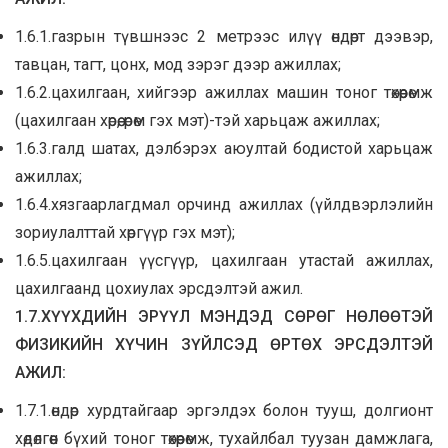
1.6.1.газрын түвшнээс 2 метрээс илүү өндөрт дээвэр,
тавцан, тагт, цонх, мод зэрэг дээр ажиллах;
1.6.2.цахилгаан, хийгээр ажиллах машин тоног төхөөрөмж
(цахилгаан хөрөө, өрөм гэх мэт)-тэй харьцаж ажиллах;
1.6.3.галд шатах, дэлбэрэх аюултай бодистой харьцаж
ажиллах;
1.6.4.хязгаарлагдмал орчинд ажиллах (үйлдвэрлэлийн
зориулалттай хөргүүр гэх мэт);
1.6.5.цахилгаан үүсгүүр, цахилгаан утастай ажиллах,
цахилгаанд цохиулах эрсдэлтэй ажил.
1.7.ХҮҮХДИЙН ЭРҮҮЛ МЭНДЭД СӨРӨГ НӨЛӨӨТЭЙ
ФИЗИКИЙН ХҮЧИН ЗҮЙЛСЭД ӨРТӨХ ЭРСДЭЛТЭЙ
АЖИЛ:
1.7.1.өндөр хурдтайгаар эргэлдэх болон тууш, долгионт
хөдөлгөөн бүхий тоног төхөөрөмж, тухайлбал туузан дамжлага,