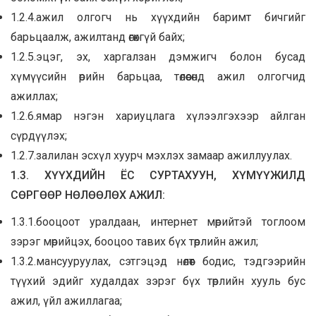
1.2.4.ажил олгогч нь хүүхдийн баримт бичгийг
барьцаалж, ажилтанд өгөхгүй байх;
1.2.5.эцэг, эх, харгалзан дэмжигч болон бусад
хүмүүсийн өрийн барьцаа, төлөөсөнд ажил олгогчид
ажиллах;
1.2.6.ямар нэгэн хариуцлага хүлээлгэхээр айлган
сүрдүүлэх;
1.2.7.залилан эсхүл хуурч мэхлэх замаар ажиллуулах.
1.3. ХҮҮХДИЙН ЁС СУРТАХУУН, ХҮМҮҮЖИЛД
СӨРГӨӨР НӨЛӨӨЛӨХ АЖИЛ:
1.3.1.бооцоот уралдаан, интернет мөрийтэй тоглоом
зэрэг мөрийцэх, бооцоо тавих бүх төрлийн ажил;
1.3.2.мансууруулах, сэтгэцэд нөлөөт бодис, тэдгээрийн
түүхий эдийг худалдах зэрэг бүх төрлийн хууль бус
ажил, үйл ажиллагаа;