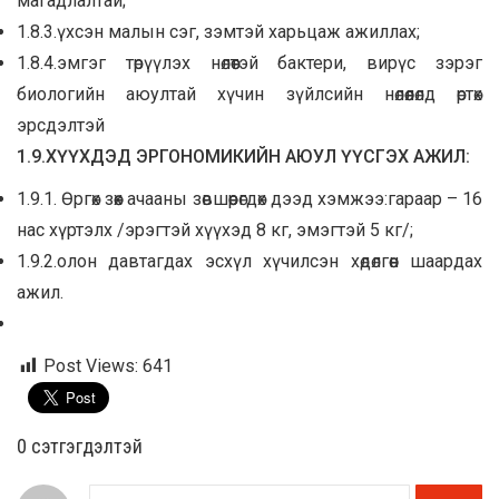
магадлалтай;
1.8.3.үхсэн малын сэг, зэмтэй харьцаж ажиллах;
1.8.4.эмгэг төрүүлэх нөлөөтэй бактери, вирүс зэрэг
биологийн аюултай хүчин зүйлсийн нөлөөлөлд өртөх
эрсдэлтэй
1.9.ХҮҮХДЭД ЭРГОНОМИКИЙН АЮУЛ ҮҮСГЭХ АЖИЛ:
1.9.1. Өргөх зөөх ачааны зөвшөөрөгдөх дээд хэмжээ:гараар – 16
нас хүртэлх /эрэгтэй хүүхэд 8 кг, эмэгтэй 5 кг/;
1.9.2.олон давтагдах эсхүл хүчилсэн хөдөлгөөн шаардах
ажил.
Post Views:
641
0 cэтгэгдэлтэй