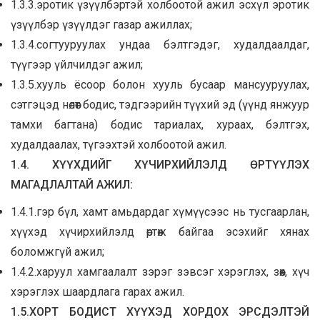
1.3.3.эротик үзүүлбэртэй холбоотой ажил эсхүл эротик
үзүүлбэр үзүүлдэг газар ажиллах;
1.3.4.согтууруулах ундаа бэлтгэдэг, худалдаалдаг,
түүгээр үйлчилдэг ажил;
1.3.5.хууль ёсоор болон хууль бусаар мансууруулах,
сэтгэцэд нөлөөт бодис, тэдгээрийн түүхий эд (үүнд янжуур
тамхи багтана) бодис тариалах, хураах, бэлтгэх,
худалдаалах, түгээхтэй холбоотой ажил.
1.4. ХҮҮХДИЙГ ХҮЧИРХИЙЛЭЛД ӨРТҮҮЛЭХ
МАГАДЛАЛТАЙ АЖИЛ:
1.4.1.гэр бүл, хамт амьдардаг хүмүүсээс нь тусгаарлан,
хүүхэд хүчирхийлэлд өртөж байгаа эсэхийг хянах
боломжгүй ажил;
1.4.2.харуул хамгаалалт зэрэг зэвсэг хэрэглэх, зөөх, хүч
хэрэглэх шаардлага гарах ажил.
1.5.ХОРТ БОДИСТ ХҮҮХЭД ХОРДОХ ЭРСДЭЛТЭЙ