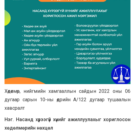
Хөдөлмөр, нийгмийн хамгааллын сайдын 2022 оны 06
дугаар сарын 10-ны өдрийн А/122 дугаар тушаалын
хавсралт
Нэг. Насанд хүрээгүй хүнийг ажиллуулахыг хориглосон
хөдөлмөрийн нөхцөл