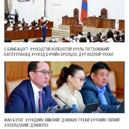
С.БЯМБАЦОГТ: ХҮҮХЭДТЭЙ ХОЛБООТОЙ ХУУЛЬ ТОГТООМЖИЙГ
БАТЛУУЛАХАД ХҮҮХЭД БҮРИЙН ОРОЛЦОО, ДУУ ХООЛОЙ ЧУХАЛ
МАН БҮЛЭГ: ХҮҮХДИЙН ХӨГЖЛИЙГ ДЭМЖИХ ТУХАЙ ХУУЛИЙН ТӨСЛИЙГ
ХЭЛЭЛЦЭХИЙГ ДЭМЖЛЭЭ