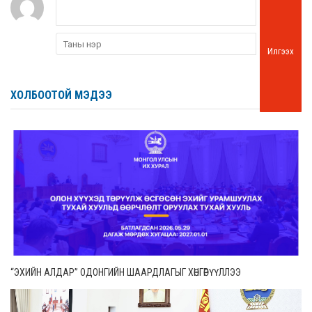
Илгээх
ХОЛБООТОЙ МЭДЭЭ
“ЭХИЙН АЛДАР” ОДОНГИЙН ШААРДЛАГЫГ ХӨНГӨРҮҮЛЛЭЭ