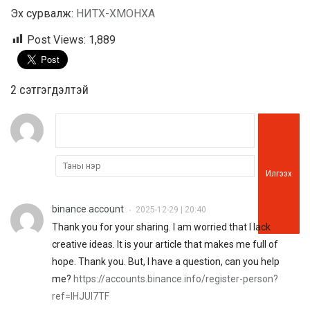
Эх сурвалж:
НИТХ-ХМОНХА
Post Views:
1,889
2 cэтгэгдэлтэй
Илгээх
binance account
2025-12-29 | 20:40
•
Thank you for your sharing. I am worried that I lack
creative ideas. It is your article that makes me full of
hope. Thank you. But, I have a question, can you help
me?
https://accounts.binance.info/register-person?
ref=IHJUI7TF