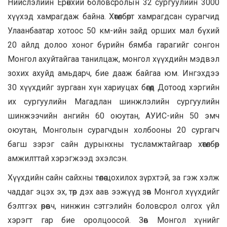
Нийслэлийн Ерөнхий боловсролын 32 сургуулийн 3000
хүүхэд хамрагдаж байна. Хөтөлбөрт хамрагдсан сурагчид
Улаанбаатар хотоос 50 км-ийн зайд орших мал бүхий
20 айлд долоо хоног бүрийн бямба гарагийг сонгон
Монгол ахуйтайгаа танилцаж, монгол хүүхдийн мэдвэл
зохих ахуйд амьдарч, бие дааж байгаа юм. Ингэхдээ
30 хүүхдийг зургаан хүн хариуцах бөгөөд Дотоод хэргийн
их сургуулийн Магадлан шинжлэлийн сургуулийн
шинжээчийн ангийн 60 оюутан, АУИС-ийн 50 эмч
оюутан, Монголын сурагчдын холбооны 20 сургагч
багш зэрэг сайн дурынхны тусламжтайгаар хөтөлбөр
амжилттай хэрэгжээд эхэлсэн.
Хүүхдийн сайн сайхны төлөө цохилох зүрхтэй, за гэж хэлж
чаддаг эцэх эх, төр дэх аав ээжүүд зөв Монгол хүүхдийг
бэлтгэх өрөвч, нинжин сэтгэлийн боловсрол олгох үйл
хэрэгт гар бие оролцоосой. Зөв Монгол хүнийг