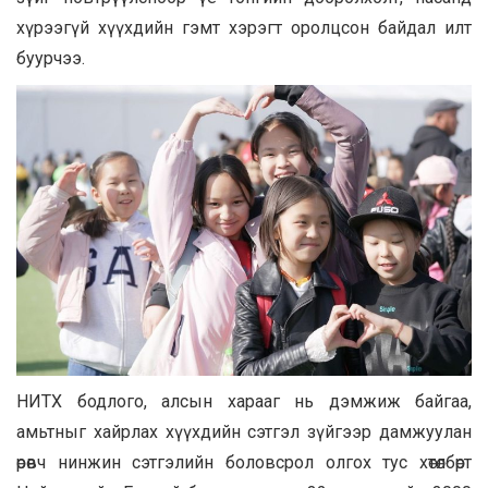
хүрээгүй хүүхдийн гэмт хэрэгт оролцсон байдал илт
буурчээ.
НИТХ бодлого, алсын харааг нь дэмжиж байгаа,
амьтныг хайрлах хүүхдийн сэтгэл зүйгээр дамжуулан
өрөвч нинжин сэтгэлийн боловсрол олгох тус хөтөлбөрт