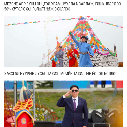
MEZONE APP ЗУНЫ ОНЦГОЙ УРАМШУУЛЛАА ЗАРЛАЖ, ГИШҮҮНЧЛЭЛДЭЭ
50% ХҮРТЭЛХ ХӨНГӨЛӨЛТ ҮЗҮҮЛЖ ЭХЭЛЛЭЭ
ХӨВСГӨЛ НУУРЫН ЛУСЫГ ТАХИХ ТӨРИЙН ТАХИЛГЫН ЁСЛОЛ БОЛЛОО