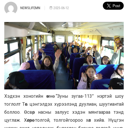
NEWSLIFEMN
2025-06-12
Хэдхэн хоногийн өмнө “Зуны зугаа-113” нэртэй шоу
тоглолт Төв цэнгэлдэх хүрээлэнд дуулиан, шуугиантай
боллоо. Өсвөр насны залуус хэдэн мянгаараа тэнд
цуглаж. Хөлөөрөө толгой, толгойгоороо хөл хийв. Нүцгэн