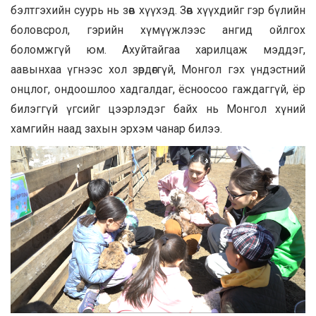
бэлтгэхийн суурь нь зөв хүүхэд. Зөв хүүхдийг гэр бүлийн
боловсрол, гэрийн хүмүүжлээс ангид ойлгох
боломжгүй юм. Ахуйтайгаа харилцаж мэддэг,
аавынхаа үгнээс хол зөрдөггүй, Монгол гэх үндэстний
онцлог, ондоошлоо хадгалдаг, ёсноосоо гаждаггүй, ёр
билэггүй үгсийг цээрлэдэг байх нь Монгол хүний
хамгийн наад захын эрхэм чанар билээ.