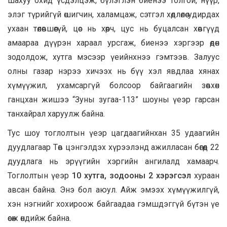
шахуу охид үсдэлцэж, бүлэглэн биенээ толгой, нүүр,
элэг түрийгүй өшигчин, халамцаж, сэтгэл хөдлөлөө удирдах
ухаан төлөвшөөгүй, цөс нь хөөрч, цус нь буцалсан хөвгүүд
амаараа дүүрэн хараал урсгаж, биенээ хэргээр өдөн
зодолдож, хутга мэсээр үеийнхнээ гэмтээв. Залуус
олны газар нэрээ хичээх нь бүү хэл явдлаа хянах
хүмүүжил, ухамсаргүй болсоор байгаагийн зөвхөн
ганцхан жишээ “Зуны зугаа-113” шоуны үеэр гарсан
танхайрал харуулж байна.
Тус шоу тоглолтын үеэр цагдаагийнхан 35 удаагийн
дуудлагаар Төв цэнгэлдэх хүрээлэнд ажилласан бөгөөд 22
дуудлага нь эрүүгийн хэргийн ангилалд хамаарч.
Тоглолтын үеэр
10 хутга, зодооны 2 хэрэгсэл
хураан
авсан байна. Энэ бол аюул. Айж эмээх хүмүүжилгүй,
хэн нэгнийг хохироож байгаадаа гэмшдэггүй бүтэн үе
өсөж өндийж байна.