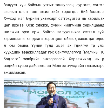
Залууст хүн байхын утгыг таниулсан, сургалт, сэтгэл
заслын олон талт ажил хийх хэрэгцээ бий болжээ.
Хүүхэд нэг бүрийн ухамсарт сэтгэхүйтэй нь харилцах
цаг иржээ. Өсөж хөгжиж, хүний нийгмийн харилцаанд
шилжин орж ирж байгаа залуусынхаа сэтгэл зүй,
харилцааны хандлага, хэрэгцээг ойлгох, засах цаг одоо
л юм байна. Үүний тулд эцэг эх төдийгүй төр улс,
хүүхдийн төлөө ажилладаг гэх байгууллагууд “Малчны 10
бодлого” хөтөлбөрийг анхаараасай. Хэрэгжихэд нь өөр
өөрсдийн хүчээ дайчилж, зөв Монгол хүүхдийн төлөө хамтарч
ажиллаасай.