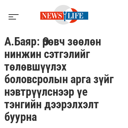
А.Баяр: Өрөвч зөөлөн
нинжин сэтгэлийг
төлөвшүүлэх
боловсролын арга зүйг
нэвтрүүлснээр үе
тэнгийн дээрэлхэлт
буурна