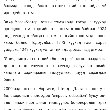
балмад этгээд болж төлөвших вий гэх айдасгүй
ирээдүйн төлөө юм.
Зөвхөн Улаанбаатар хотын хэмжээнд гэхэд л хүүхэд
оролцсон гэмт хэргийн тоо тогтмол өсөж байгааг 2024
онд хүүхэд холбогдсон гэмт хэргийн тоон мэдээнээс
харж болно. Тодруулбал, 1373 хүүхэд гэмт хэрэг
үйлдэж, 1343 хүүхэд үе тэнгийн дээрэлхэлтэд өртжээ.
“Өрөвч, нинжин сэтгэлийн боловсрол” олгох шаардлага
дээрх тоон үзүүлэлтээс, хүүхэд залуусын өнөөгийн
хандлага харилцааны гажуудлаас шууд харагдаж
байна.
2000-аад оноос Норвеги, Швед, Дани зэрэг улс
боловсролын системдээ “empathy education” буюу өрөвч
зөөлөн нинжин сэтгэлийг төлөвшүүлэх боловсролын арга
зүйг нэвтрүүлснээр үе тэнгийн дээрэлхэлт, насанд