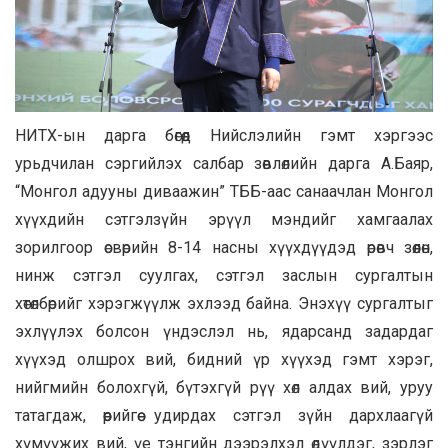
НИТХ-ын дарга бөгөөд Нийслэлийн гэмт хэргээс
урьдчилан сэргийлэх салбар зөвлөлийн дарга А.Баяр,
“Монгол адууны диваажин” ТББ-аас санаачлан Монгол
хүүхдийн сэтгэлзүйн эрүүл мэндийг хамгаалах
зорилгоор өсвөрийн 8-14 насны хүүхдүүдэд өрөвч зөөлөн,
нинж сэтгэл суулгах, сэтгэл заслын сургалтын
хөтөлбөрийг хэрэгжүүлж эхлээд байна. Энэхүү сургалтыг
эхлүүлэх болсон үндэслэл нь, ядарсанд задардаг
хүүхэд олшрох вий, бидний үр хүүхэд гэмт хэрэг,
нийгмийн болохгүй, бүтэхгүй рүү хөл алдах вий, уруу
татагдаж, өөрийгөө удирдах сэтгэл зүйн дархлаагүй
хүмүүжих вий, үе тэнгийн дээрэлхэл өдүүлдэг, зэрлэг