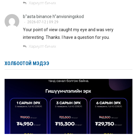
Хариулт бичих
b"asta binance h"anvisningskod
2026-07-12 | 09:29
•
Your point of view caught my eye and was very
interesting. Thanks. I have a question for you.
Хариулт бичих
ХОЛБООТОЙ МЭДЭЭ