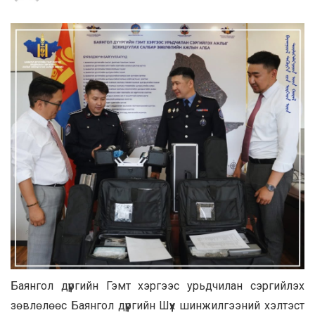
Баянгол дүүргийн Гэмт хэргээс урьдчилан сэргийлэх
зөвлөлөөс Баянгол дүүргийн Шүүх шинжилгээний хэлтэст