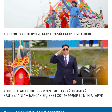
ХӨВСГӨЛ НУУРЫН ЛУСЫГ ТАХИХ ТӨРИЙН ТАХИЛГЫН ЁСЛОЛ БОЛЛОО
У.ХҮРЭЛСҮХ: АНХ 1600 ОРЧИМ ӨРХ, 7800 ГАРУЙ ХҮН АМТАЙ
БАЙГУУЛАГДАЖ БАЙСАН ЭРДЭНЭТ ХОТ ӨНӨӨДӨР 30 МЯНГА ГАРУЙ
ӨРХТЭЙ, 106 МЯНГАН СУУРИН ХҮН АМТАЙ БОЛЖЭЭ