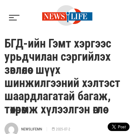
БГД-ийн Гэмт хэргээс
урьдчилан сэргийлэх
зөвлөлөөс шүүх
шинжилгээний хэлтэст
шаардлагатай багаж,
төхөөрөмж хүлээлгэн өглөө
NEWSLIFEMN
2025-07-2