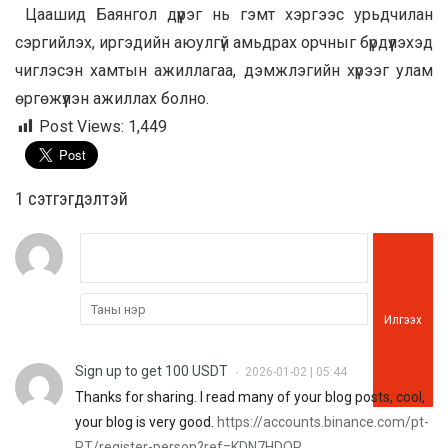
Цаашид Баянгол дүүрэг нь гэмт хэргээс урьдчилан
сэргийлэх, иргэдийн аюулгүй амьдрах орчныг бүрдүүлэхэд
чиглэсэн хамтын ажиллагаа, дэмжлэгийн хүрээг улам
өргөжүүлэн ажиллах болно.
Post Views:
1,449
1 сэтгэгдэлтэй
Илгээх
Sign up to get 100 USDT
2026-01-02 | 05:44
•
Thanks for sharing. I read many of your blog posts, cool,
your blog is very good.
https://accounts.binance.com/pt-
PT/register-person?ref=KDN7HDOR