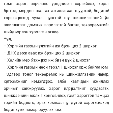
гэмт хэрэг, зөрчлөөс урьдчилан сэргийлэх, хэрэг
бүртгэл, мөрдөн шалгах ажиллагааг шуурхай, бодитой
хэрэгжүүлэхэд чухал үүрэгтэй шүүх шинжилгээний үйл
ажиллагааг дэмжих зорилготой багаж, төхөөрөмжийг
шийдвэрлэн хүлээлгэн өглөө.
Үүнд,
– Хэргийн газрын үзлэгийн иж бүрэн цүнх 2 ширхэг
– ДНХ дээж авах иж бүрэн цүнх 2 ширхэг
– Хөлийн мөр бэхжүүлэх иж бүрэн цүнх 2 ширхэг
– Хэргийн газрын неон гэрэл 1 ширхэг орж байгаа юм.
Эдгээр тоног төхөөрөмж нь шинжилгээний чанар,
хүртээмжийг нэмэгдүүлэх, алба хаагчдын ажиллах
орчныг сайжруулах, хэрэг илрүүлэлтийг хурдасгах,
шинжээчийн ажлыг хөнгөвчлөх, гэмт хэрэгтэй тэмцэх
төрийн бодлого, арга хэмжээг үр дүнтэй хэрэгжүүлэхэд
бодит хувь нэмэр оруулах юм.