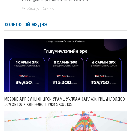
Хариулт бичих
ХОЛБООТОЙ МЭДЭЭ
MEZONE APP ЗУНЫ ОНЦГОЙ УРАМШУУЛЛАА ЗАРЛАЖ, ГИШҮҮНЧЛЭЛДЭЭ
50% ХҮРТЭЛХ ХӨНГӨЛӨЛТ ҮЗҮҮЛЖ ЭХЭЛЛЭЭ