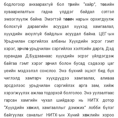
бодлогоор анхаарахгүй бол төрийн “хайр”, төсвийн
хуваарилалтын гадна үлддэг байдал сэтгэл
эмзэглүүлж байна. Эмэгтэй төлөөлөгч нарын орхигдуулж
болохгүй дараагийн асуудал хүүхэд хамгаалал,
хүүхдийн аюулгүй байдлын асуудал байна. ЦЕГ-ын
Урьдчилан сэргийлэх албаны Хүүхдийн эсрэг гэмт
хэрэг, зөрчлөөс урьдчилан сэргийлэх хэлтсийн дарга, Дэд
хурандаа Д.Будзаанаас хүүхдийн эсрэг үйлдэгдэж
байгаа гэмт хэрэг зөрчил болон бусад сэдвээр цаг
үеийн мэдээлэл сонслоо. Энэ бүхний эцэст бид бүх
чиглэлд хамтарч хүүхдүүдээ хамгаалах, аливаа
эрсдэлээс урьдчилан сэргийлэх арга зам, хийж
хэрэгжүүлэх ажлаа тодорхой болголоо. Энэ уулзалтаас
гарсан хамгийн чухал шийдвэр нь НИТХ дотор
“Хүүхдийн хөгжил, хамгааллыг дэмжих” лобби бүлэг
байгуулах саналыг НИТХ-ын Хүний хөгжлийн хороо