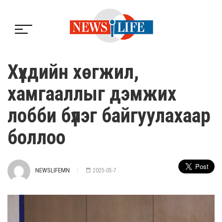
Хүүхдийн хөгжил,
хамгааллыг дэмжих
лобби бүлэг байгуулахаар
боллоо
NEWSLIFEMN
2025-05-7