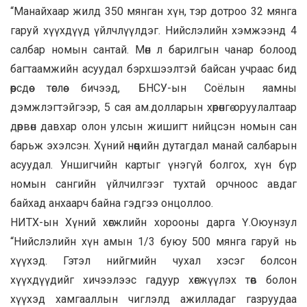
“Манайхаар жилд 350 мянган хүн, тэр дотроо 32 мянга
гаруй хүүхдүүд үйлчлүүлдэг. Нийслэлийн хэмжээнд 4
салбар номын сантай. Мөн л барилгын чанар болоод
багтаамжийн асуудал бэрхшээлтэй байсан учраас бид
өөрсдөө төслөө бичээд, БНСУ-ын Соёлын яамны
дэмжлэгтэйгээр, 5 сая ам.долларын хөрөнгө оруулалтаар
дөрвөн давхар олон улсын жишигт нийцсэн номын сан
барьж эхэлсэн. Хүний нөөцийн дутагдал манай салбарын
асуудал. Уншигчийн картыг үнэгүй болгох, хүн бүр
номын сангийн үйлчилгээг тухтай орчноос авдаг
байхад анхаарч байна гэдгээ онцоллоо.
НИТХ-ын Хүний хөгжлийн хорооны дарга Ү.Оюунзул
“Нийслэлийн хүн амын 1/3 буюу 500 мянга гаруй нь
хүүхэд. Гэтэл нийгмийн чухал хэсэг болсон
хүүхдүүдийг хичээлээс гадуур хөгжүүлэх төв болон
хүүхэд хамгааллын чиглэлд ажилладаг газруудаа