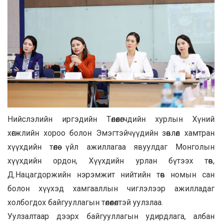
Нийслэлийн иргэдийн Төлөөлөгчдийн хурлын Хүний
хөгжлийн хороо болон Эмэгтэйчүүдийн зөвлөл хамтран
хүүхдийн төлөө үйл ажиллагаа явуулдаг Монголын
хүүхдийн ордон, Хүүхдийн урлан бүтээх төв,
Д.Нацагдоржийн нэрэмжит нийтийн төв номын сан
болон хүүхэд хамгааллын чиглэлээр ажилладаг
холбогдох байгууллагын төлөөлөлтэй уулзлаа.
Уулзалтаар дээрх байгууллагын удирдлага, албан