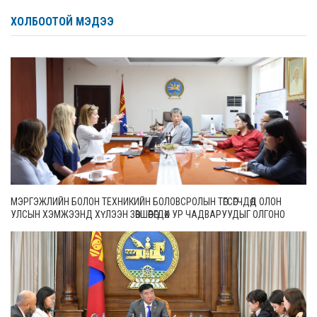
ХОЛБООТОЙ МЭДЭЭ
МЭРГЭЖЛИЙН БОЛОН ТЕХНИКИЙН БОЛОВСРОЛЫН ТӨГСӨГЧДӨД ОЛОН
УЛСЫН ХЭМЖЭЭНД ХҮЛЭЭН ЗӨВШӨӨРӨГДӨХ УР ЧАДВАРУУДЫГ ОЛГОНО