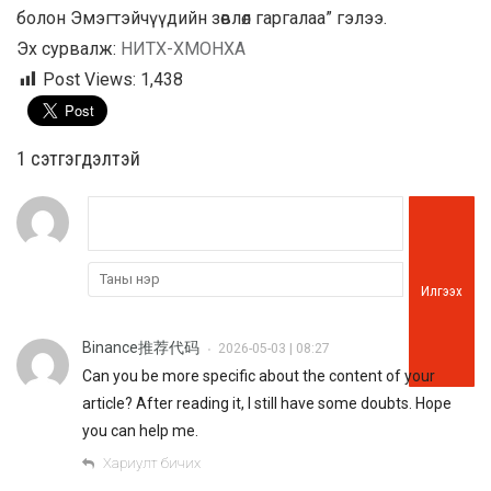
болон Эмэгтэйчүүдийн зөвлөл гаргалаа” гэлээ.
Эх сурвалж:
НИТХ-ХМОНХА
Post Views:
1,438
1 сэтгэгдэлтэй
Илгээх
Binance推荐代码
2026-05-03 | 08:27
•
Can you be more specific about the content of your
article? After reading it, I still have some doubts. Hope
you can help me.
Хариулт бичих