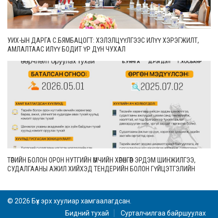
УИХ-ЫН ДАРГА С.БЯМБАЦОГТ: ХЭЛЭЛЦҮҮЛГЭЭС ИЛҮҮ ХЭРЭГЖИЛТ,
АМЛАЛТААС ИЛҮҮ БОДИТ ҮР ДҮН ЧУХАЛ
ТӨРИЙН БОЛОН ОРОН НУТГИЙН ӨМЧИЙН ХӨРӨНГӨӨР ЭРДЭМ ШИНЖИЛГЭЭ,
СУДАЛГААНЫ АЖИЛ ХИЙХЭД ТЕНДЕРИЙН БОЛОН ГҮЙЦЭТГЭЛИЙН
БАТАЛГАА ГАРГАХГҮЙ
© 2026 Бүх эрх хуулиар хамгаалагдсан.
Бидний тухай
Сурталчилгаа байршуулах