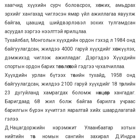
хаагчид хүүхийн сурч боловсрох, хөгжих, амьдрах
эрхийг хангахад чиглэсэн ямар үйл ажиллагаа явуулж
байгаа, цаашид шийдвэрлэвэл зохих тулгамдсан
асуудал зэргээ нээлттэй ярилцлаа.
Тухайлбал, Монголын хүүхдийн ордон гэхэд л 1984 онд
байгуулагдсан, жилдээ 4000 гаруй хүүхдийг хөгжүүлэх,
дэмжихэд чиглэж ажилладаг. Дэргэдээ Хүүхдийн
спортын ордон барих төлөвлөгөөтэй гэдгээ чухалчиллаа.
Хүүхдийн урлан бүтээх төвийн тухайд, 1958 онд
байгуулагдсан, жилдээ 2100 гаруй хүүхдийг 18 төрлийн
23 дугуйланд хамрагдах боломж нөхцөлөөр хангадаг.
Баригдаад 68 жил болж байгаа барилга учраас
барилгын бүрэн хүчитгэл яаралтай хийх шаардлагатай
гэлээ.
Д.Нацагдоржийн нэрэмжит Улаанбаатар хотын
нийтийн төв номын сангийн захирал Д.Индра