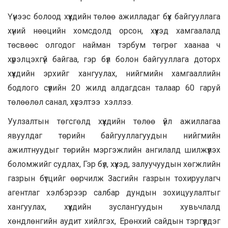
Үүнээс болоод хүүхдийн төлөө ажилладаг бүх байгууллага
хүний нөөцийн хомсдолд орсон, хүүхэд хамгаалалд
төсвөөс олгодог найман тэрбум төгрөг хаанаа ч
хүрэлцэхгүй байгаа, гэр бүл болон байгууллага доторх
хүүхдийн эрхийг хангуулах, нийгмийн хамгааллийн
бодлого сүүлийн 20 жилд алдагдсан талаар 60 гаруй
төлөөлөл санал, хүсэлтээ хэллээ.
Уулзалтын төгсгөлд хүүхдийн төлөө үйл ажиллагаа
явуулдаг төрийн байгууллагуудын нийгмийн
ажилтнуудыг төрийн мэргэжлийн ангилалд шилжүүлэх
боломжийг судлах, Гэр бүл, хүүхэд, залуучуудын хөгжлийн
газрын бүтцийг өөрчилж Засгийн газрын тохируулагч
агентлаг хэлбэрээр салбар дундын зохицуулалтыг
хангуулах, хүүхдийн зуслангуудын хувьчлалд
хөндлөнгийн аудит хийлгэх, Ерөнхий сайдын тэргүүлдэг