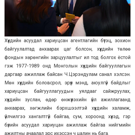
Хүүхдийн асуудал хариуцсан агентлагийн бүтэц, зохион
байгуулалтад анхаарах цаг болсон, хүүхдийн төлөө
фондын хөрөнгийн зарцуулалтыг ил тод болгох ёстой
гэж 1977-1989 онд Монголын хүүхдийн байгууллагын
даргаар ажиллаж байсан Ч.Цэрэндулам санал хэлсэн.
Мөн хүүхдийн боловсрол, эрүүл мэнд, аюулгүй байдлыг
хариуцсан байгууллагуудын уялдааг сайжруулах,
хүүхдийн зуслан, өдөр өнжүүлэхийн үйл ажиллагаанд
анхаарах, хөгжлийн бэрхшээлтэй хүүхдийн халамж,
үйлчилгээ хангалтгүй байгаа, сум, хороонд хүүхэд, гэр
бүлийн асуудал хариуцан ажиллаж байгаа нийгмийн
ажилтны ачаалал эрс ихэссэн ч цалин нь бага.