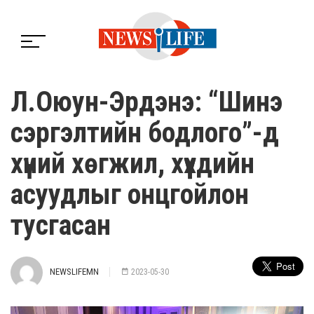
Л.Оюун-Эрдэнэ: “Шинэ
сэргэлтийн бодлого”-д
хүний хөгжил, хүүхдийн
асуудлыг онцгойлон
тусгасан
NEWSLIFEMN
2023-05-30