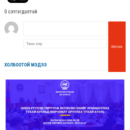
0 cэтгэгдэлтэй
Илгээх
ХОЛБООТОЙ МЭДЭЭ