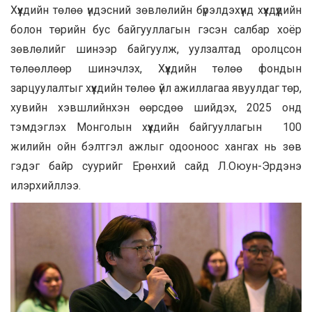
Хүүхдийн төлөө үндэсний зөвлөлийн бүрэлдэхүүнд хүүхдүүдийн
болон төрийн бус байгууллагын гэсэн салбар хоёр
зөвлөлийг шинээр байгуулж, уулзалтад оролцсон
төлөөллөөр шинэчлэх, Хүүхдийн төлөө фондын
зарцуулалтыг хүүхдийн төлөө үйл ажиллагаа явуулдаг төр,
хувийн хэвшлийнхэн өөрсдөө шийдэх, 2025 онд
тэмдэглэх Монголын хүүхдийн байгууллагын 100
жилийн ойн бэлтгэл ажлыг одооноос хангах нь зөв
гэдэг байр суурийг Ерөнхий сайд Л.Оюун-Эрдэнэ
илэрхийллээ.