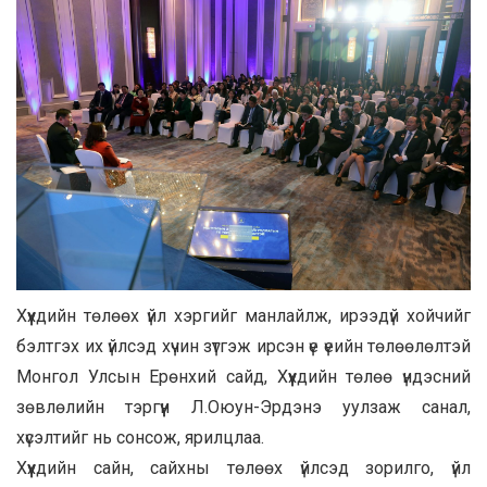
Хүүхдийн төлөөх үйл хэргийг манлайлж, ирээдүй хойчийг
бэлтгэх их үйлсэд хүчин зүтгэж ирсэн үе үеийн төлөөлөлтэй
Монгол Улсын Ерөнхий сайд, Хүүхдийн төлөө үндэсний
зөвлөлийн тэргүүн Л.Оюун-Эрдэнэ уулзаж санал,
хүсэлтийг нь сонсож, ярилцлаа.
Хүүхдийн сайн, сайхны төлөөх үйлсэд зорилго, үйл