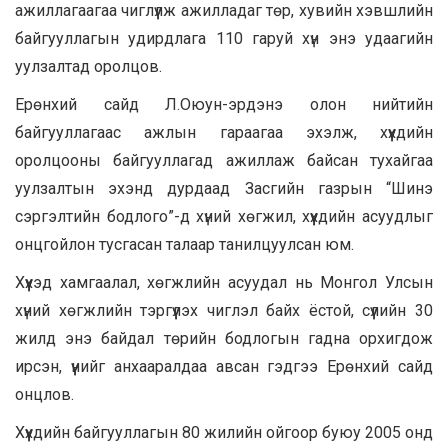
ажиллагаагаа чиглүүлж ажилладаг төр, хувийн хэвшлийн
байгууллагын удирдлага 110 гаруй хүн энэ удаагийн
уулзалтад оролцов.
Ерөнхий сайд Л.Оюун-эрдэнэ олон нийтийн
байгууллагаас ажлын гараагаа эхэлж, хүүхдийн
оролцооны байгууллагад ажиллаж байсан тухайгаа
уулзалтын эхэнд дурдаад Засгийн газрын “Шинэ
сэргэлтийн бодлого”-д хүний хөгжил, хүүхдийн асуудлыг
онцгойлон тусгасан талаар танилцуулсан юм.
Хүүхэд хамгаалал, хөгжлийн асуудал нь Монгол Улсын
хүний хөгжлийн тэргүүлэх чиглэл байх ёстой, сүүлийн 30
жилд энэ байдал төрийн бодлогын гадна орхигдож
ирсэн, үүнийг анхааралдаа авсан гэдгээ Ерөнхий сайд
онцлов.
Хүүхдийн байгууллагын 80 жилийн ойгоор буюу 2005 онд