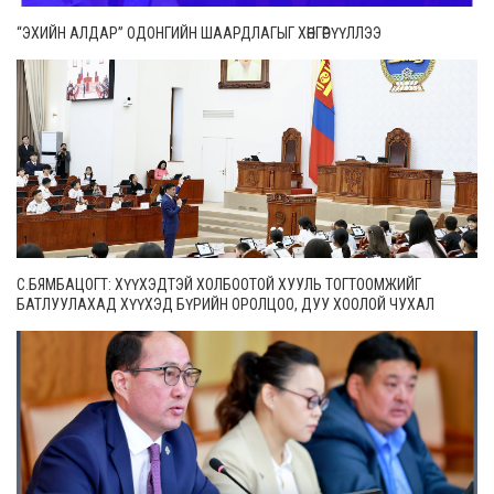
“ЭХИЙН АЛДАР” ОДОНГИЙН ШААРДЛАГЫГ ХӨНГӨРҮҮЛЛЭЭ
С.БЯМБАЦОГТ: ХҮҮХЭДТЭЙ ХОЛБООТОЙ ХУУЛЬ ТОГТООМЖИЙГ
БАТЛУУЛАХАД ХҮҮХЭД БҮРИЙН ОРОЛЦОО, ДУУ ХООЛОЙ ЧУХАЛ