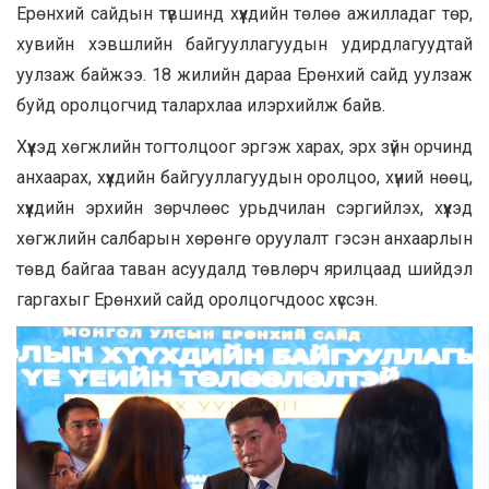
Ерөнхий сайдын түвшинд хүүхдийн төлөө ажилладаг төр,
хувийн хэвшлийн байгууллагуудын удирдлагуудтай
уулзаж байжээ. 18 жилийн дараа Ерөнхий сайд уулзаж
буйд оролцогчид талархлаа илэрхийлж байв.
Хүүхэд хөгжлийн тогтолцоог эргэж харах, эрх зүйн орчинд
анхаарах, хүүхдийн байгууллагуудын оролцоо, хүний нөөц,
хүүхдийн эрхийн зөрчлөөс урьдчилан сэргийлэх, хүүхэд
хөгжлийн салбарын хөрөнгө оруулалт гэсэн анхаарлын
төвд байгаа таван асуудалд төвлөрч ярилцаад шийдэл
гаргахыг Ерөнхий сайд оролцогчдоос хүссэн.