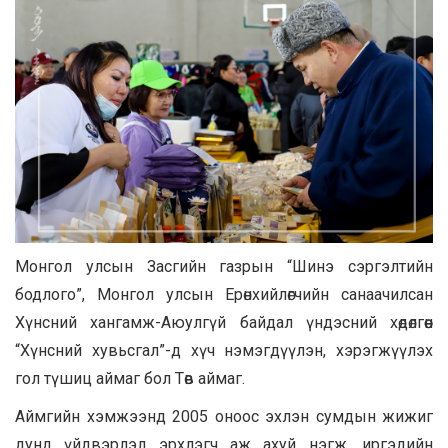
Монгол улсын Засгийн газрын “Шинэ сэргэлтийн
бодлого”, Монгол улсын Ерөнхийлөгчийн санаачилсан
Хүнсний хангамж-Аюулгүй байдал үндэсний хөдөлгөөн
“Хүнсний хувьсгал”-д хүч нэмэгдүүлэн, хэрэгжүүлэх
гол түшиц аймаг бол Төв аймаг.
Аймгийн хэмжээнд 2005 оноос эхлэн сумдын жижиг
дунд үйдвэрлэл эрхлэгч аж ахуй нэгж, иргэдийн