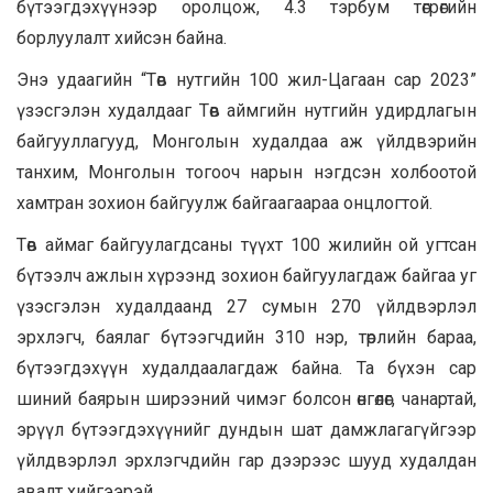
бүтээгдэхүүнээр оролцож, 4.3 тэрбум төгрөгийн
борлуулалт хийсэн байна.
Энэ удаагийн “Төв нутгийн 100 жил-Цагаан сар 2023”
үзэсгэлэн худалдааг Төв аймгийн нутгийн удирдлагын
байгууллагууд, Монголын худалдаа аж үйлдвэрийн
танхим, Монголын тогооч нарын нэгдсэн холбоотой
хамтран зохион байгуулж байгаагаараа онцлогтой.
Төв аймаг байгуулагдсаны түүхт 100 жилийн ой угтсан
бүтээлч ажлын хүрээнд зохион байгуулагдаж байгаа уг
үзэсгэлэн худалдаанд 27 сумын 270 үйлдвэрлэл
эрхлэгч, баялаг бүтээгчдийн 310 нэр, төрлийн бараа,
бүтээгдэхүүн худалдаалагдаж байна. Та бүхэн сар
шиний баярын ширээний чимэг болсон өнгөлөг, чанартай,
эрүүл бүтээгдэхүүнийг дундын шат дамжлагагүйгээр
үйлдвэрлэл эрхлэгчдийн гар дээрээс шууд худалдан
авалт хийгээрэй.