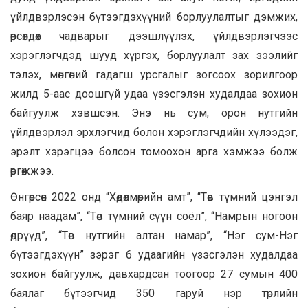
үйлдвэрлэсэн бүтээгдэхүүний борлуулалтыг дэмжих,
өрсөлдөх чадварыг дээшлүүлэх, үйлдвэрлэгчээс
хэрэглэгчдэд шууд хүргэх, борлуулалт зах зээлийг
тэлэх, мөнгөний гадагш урсгалыг зогсоох зорилгоор
жилд 5-аас доошгүй удаа үзэсгэлэн худалдаа зохион
байгуулж хэвшсэн. Энэ нь сум, орон нутгийн
үйлдвэрлэл эрхлэгчид болон хэрэглэгчдийн хүлээдэг,
эрэлт хэрэгцээ болсон томоохон арга хэмжээ болж
өргөжжээ.
Өнгөрсөн 2022 онд “Хөдөлмөрийн амт”, “Төв түмний цэнгэл
баяр наадам”, “Төв түмний сүүн соёл”, “Намрын ногоон
өдрүүд”, “Төв нутгийн алтан намар”, “Нэг сум-Нэг
бүтээгдэхүүн” зэрэг 6 удаагийн үзэсгэлэн худалдаа
зохион байгуулж, давхардсан тоогоор 27 сумын 400
баялаг бүтээгчид 350 гаруй нэр төрлийн