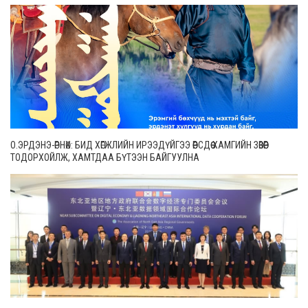
О.ЭРДЭНЭ-ӨРНӨХ: БИД ХӨГЖЛИЙН ИРЭЭДҮЙГЭЭ ӨӨРСДӨӨ ХАМГИЙН ЗӨВӨӨР
ТОДОРХОЙЛЖ, ХАМТДАА БҮТЭЭН БАЙГУУЛНА