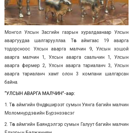
Монгол Улсын Засгийн газрын хуралдаанаар Улсын
аваргуудаа шалгарууллаа. Төв аймгаас 19 аварга
тодорсноос Улсын аварга малчин 9, Улсын хошой
аварга малчин 1, Улсын аварга саальчин 1, Улсын
аварга фермер 2, Улсын аварга тариаланч 3, Улсын
аварга тариаланч хамт олон 3 компани шалгарсан
байна.
“УЛСЫН АВАРГА МАЛЧИН”-аар:
1. Төв аймгийн Өндөрширээт сумын Уянга багийн малчин
Моломнүрдэвийн Бүрэнзэвсэг
2. Төв аймгийн Баяндэлгэр сумын Галуут багийн малчин
Ёлхорын Балжинням