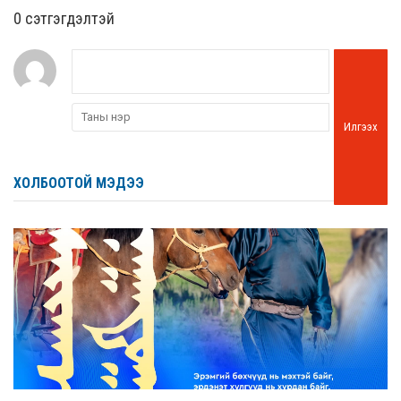
0 cэтгэгдэлтэй
Илгээх
ХОЛБООТОЙ МЭДЭЭ