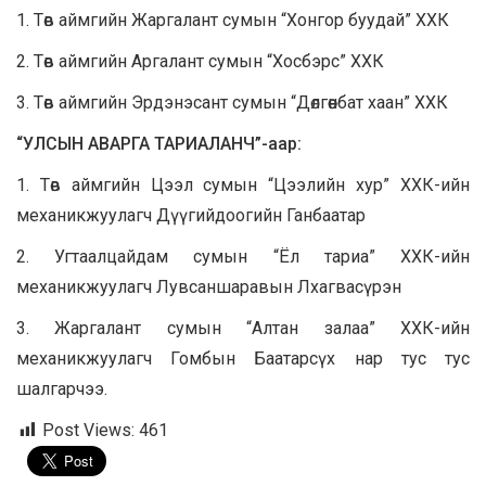
1. Төв аймгийн Жаргалант сумын “Хонгор буудай” ХХК
2. Төв аймгийн Аргалант сумын “Хосбэрс” ХХК
3. Төв аймгийн Эрдэнэсант сумын “Дөлгөөнбат хаан” ХХК
“УЛСЫН АВАРГА ТАРИАЛАНЧ”-аар:
1. Төв аймгийн Цээл сумын “Цээлийн хур” ХХК-ийн
механикжуулагч Дүүгийдоогийн Ганбаатар
2. Угтаалцайдам сумын “Ёл тариа” ХХК-ийн
механикжуулагч Лувсаншаравын Лхагвасүрэн
3. Жаргалант сумын “Алтан залаа” ХХК-ийн
механикжуулагч Гомбын Баатарсүх нар тус тус
шалгарчээ.
Post Views:
461