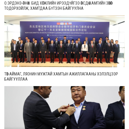
О.ЭРДЭНЭ-ӨРНӨХ: БИД ХӨГЖЛИЙН ИРЭЭДҮЙГЭЭ ӨӨРСДӨӨ ХАМГИЙН ЗӨВӨӨР
ТОДОРХОЙЛЖ, ХАМТДАА БҮТЭЭН БАЙГУУЛНА
ТӨВ АЙМАГ, ЛЯОНИН МУЖТАЙ ХАМТЫН АЖИЛЛАГААНЫ ХЭЛЭЛЦЭЭР
БАЙГУУЛЛАА