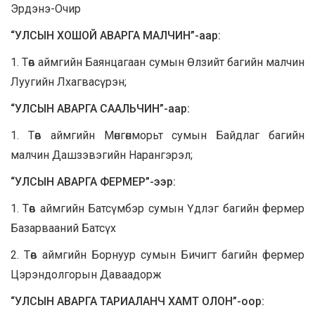
Эрдэнэ-Очир
“УЛСЫН ХОШОЙ АВАРГА МАЛЧИН”-аар:
1. Төв аймгийн Баянцагаан сумын Өлзийт багийн малчин
Луугийн Лхагвасүрэн;
“УЛСЫН АВАРГА СААЛЬЧИН”-аар:
1. Төв аймгийн Мөнгөнморьт сумын Байдлаг багийн
малчин Дашзэвэгийн Нарангэрэл;
“УЛСЫН АВАРГА ФЕРМЕР”-ээр:
1. Төв аймгийн Батсүмбэр сумын Үдлэг багийн фермер
Базарвааний Батсүх
2. Төв аймгийн Борнуур сумын Бичигт багийн фермер
Цэрэндолгорын Даваадорж
“УЛСЫН АВАРГА ТАРИАЛАНЧ ХАМТ ОЛОН”-оор: