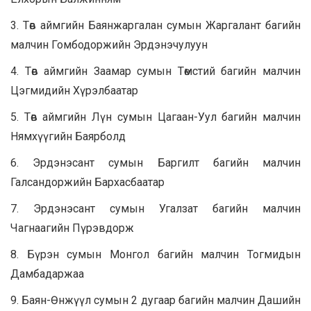
3. Төв аймгийн Баянжаргалан сумын Жаргалант багийн
малчин Гомбодоржийн Эрдэнэчулуун
4. Төв аймгийн Заамар сумын Төмстий багийн малчин
Цэгмидийн Хүрэлбаатар
5. Төв аймгийн Лүн сумын Цагаан-Уул багийн малчин
Нямхүүгийн Баярболд
6. Эрдэнэсант сумын Баргилт багийн малчин
Галсандоржийн Бархасбаатар
7. Эрдэнэсант сумын Угалзат багийн малчин
Чагнаагийн Пүрэвдорж
8. Бүрэн сумын Монгол багийн малчин Тогмидын
Дамбадаржаа
9. Баян-Өнжүүл сумын 2 дугаар багийн малчин Дашийн