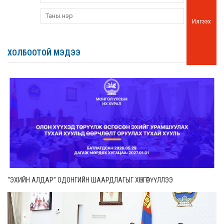
Илгээх
ХОЛБООТОЙ МЭДЭЭ
“ЭХИЙН АЛДАР” ОДОНГИЙН ШААРДЛАГЫГ ХӨНГӨРҮҮЛЛЭЭ