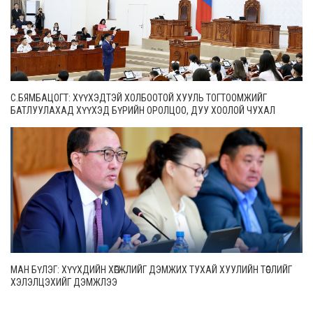
С.БЯМБАЦОГТ: ХҮҮХЭДТЭЙ ХОЛБООТОЙ ХУУЛЬ ТОГТООМЖИЙГ
БАТЛУУЛАХАД ХҮҮХЭД БҮРИЙН ОРОЛЦОО, ДУУ ХООЛОЙ ЧУХАЛ
МАН БҮЛЭГ: ХҮҮХДИЙН ХӨГЖЛИЙГ ДЭМЖИХ ТУХАЙ ХУУЛИЙН ТӨСЛИЙГ
ХЭЛЭЛЦЭХИЙГ ДЭМЖЛЭЭ