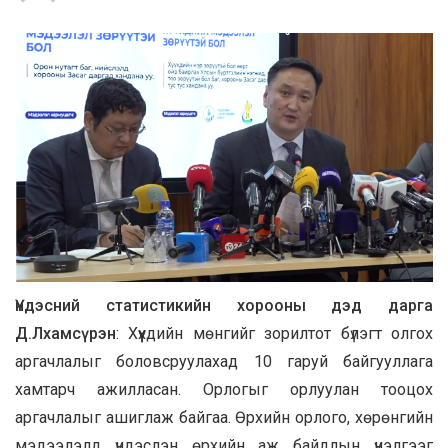
Үндэсний статистикийн хорооны дэд дарга
Д.Лхамсүрэн
: Хүүхдийн мөнгийг зорилтот бүлэгт олгох
аргачлалыг боловсруулахад 10 гаруй байгууллага
хамтарч ажилласан. Орлогыг орлуулан тооцох
аргачлалыг ашиглаж байгаа. Өрхийн орлого, хөрөнгийн
мэдээлэлд үндэслэн өрхийн аж байдлын үнэлгээг