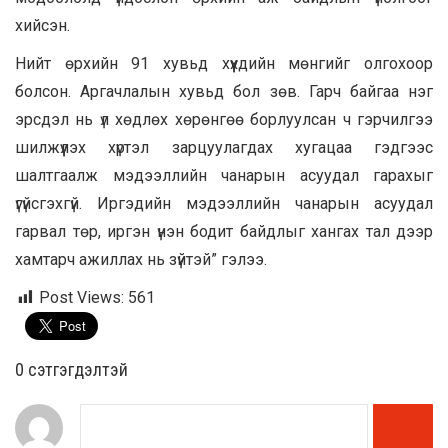
хийсэн.
Нийт өрхийн 91 хувьд хүүхдийн мөнгийг олгохоор
болсон. Аргачлалын хувьд бол зөв. Гарч байгаа нэг
эрсдэл нь үл хөдлөх хөрөнгөө борлуулсан ч гэрчилгээ
шилжүүлэх хүртэл зарцуулагдах хугацаа гэдгээс
шалтгаалж мэдээллийн чанарын асуудал гарахыг
үгүйсгэхгүй. Иргэдийн мэдээллийн чанарын асуудал
гарвал төр, иргэн үнэн бодит байдлыг хангах тал дээр
хамтарч ажиллах нь зүйтэй” гэлээ.
Post Views:
561
0 cэтгэгдэлтэй