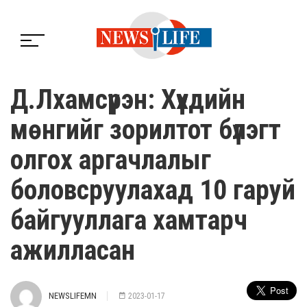
Д.Лхамсүрэн: Хүүхдийн
мөнгийг зорилтот бүлэгт
олгох аргачлалыг
боловсруулахад 10 гаруй
байгууллага хамтарч
ажилласан
NEWSLIFEMN
2023-01-17