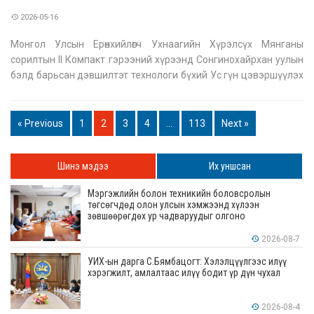
2026-05-16
Монгол Улсын Ерөнхийлөгч Ухнаагийн Хүрэлсүх Мянганы
сорилтын II Компакт гэрээний хүрээнд Сонгинохайрхан уулын
бэлд барьсан дэвшилтэт технологи бүхий Ус гүн цэвэршүүлэх
үйлдвэрийн нээлтэд оролцлоо. АНУ-ын Мянганы сорилтын
корпорацын 350 сая ам.долларын буцалтгүй тусламж, Монгол
Улсын Засгийн газры
« Previous
1
2
3
4
…
113
Next »
Шинэ мэдээ
Их уншсан
Мэргэжлийн болон техникийн боловсролын
төгсөгчдөд олон улсын хэмжээнд хүлээн
зөвшөөрөгдөх ур чадваруудыг олгоно
2026-08-7
УИХ-ын дарга С.Бямбацогт: Хэлэлцүүлгээс илүү
хэрэгжилт, амлалтаас илүү бодит үр дүн чухал
2026-08-4