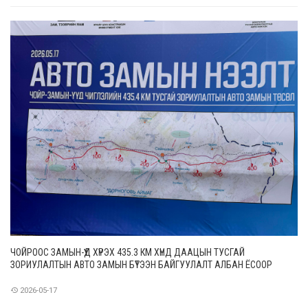
“Адуучдын өмнө тулгамдаж буй асуудал, гарц, шийдэл”, “Адууны
удмын санг хамгаал
ЧОЙРООС ЗАМЫН-ҮҮД ХҮРЭХ 435.3 КМ ХҮНД ДААЦЫН ТУСГАЙ
ЗОРИУЛАЛТЫН АВТО ЗАМЫН БҮТЭЭН БАЙГУУЛАЛТ АЛБАН ЁСООР
ЭХЭЛЛЭЭ
2026-05-17