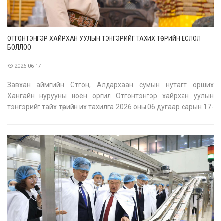
ОТГОНТЭНГЭР ХАЙРХАН УУЛЫН ТЭНГЭРИЙГ ТАХИХ ТӨРИЙН ЁСЛОЛ
БОЛЛОО
2026-06-17
Завхан аймгийн Отгон, Алдархаан сумын нутагт орших
Хангайн нурууны ноён оргил Отгонтэнгэр хайрхан уулын
тэнгэрийг тайх төрийн их тахилга 2026 оны 06 дугаар сарын 17-
ны өдөр боллоо. Тахилгад Монгол Улсын Ерөнхийлөгч Ухнаагийн
Хүрэлсүх төрийг төлөөлөн оролцлоо. Тахилгын ёслолын өмнөх орой
аймгийн х