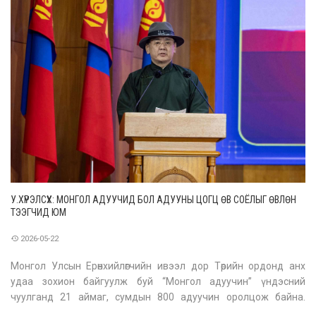
У.ХҮРЭЛСҮХ: МОНГОЛ АДУУЧИД БОЛ АДУУНЫ ЦОГЦ ӨВ СОЁЛЫГ ӨВЛӨН
ТЭЭГЧИД ЮМ
2026-05-22
Монгол Улсын Ерөнхийлөгчийн ивээл дор Төрийн ордонд анх
удаа зохион байгуулж буй “Монгол адуучин” үндэсний
чуулганд 21 аймаг, сумдын 800 адуучин оролцож байна.
Чуулганаар “Дэлхийн адууны өдөр-Монгол Улсын санаачилга”,