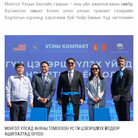
Монгол Улсын Засгийн газрын – оны үйл ажиллагааны хөтөлбөр,
бүсчилсэн хөгжил болон олон улсын транзит тээврийн
бодлогын хүрээнд хэрэгжиж буй Чойр-Замын Үүд чиглэлийн
тусгай зориулалтын авто замын төслийн барилгын ажлыг
эхлүүлэх арга хэмжээ (2026.05.17) өнөөдөр боллоо. Монгол Улсын
урт хугацааны хөг
МОНГОЛ УЛСАД АНХНЫ ТОМООХОН УС ГҮН ЦЭВЭРШҮҮЛЭХ ҮЙЛДВЭР
АШИГЛАЛТАД ОРЛОО