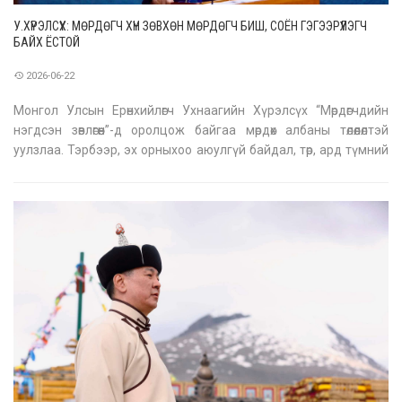
У.ХҮРЭЛСҮХ: МӨРДӨГЧ ХҮН ЗӨВХӨН МӨРДӨГЧ БИШ, СОЁН ГЭГЭЭРҮҮЛЭГЧ
БАЙХ ЁСТОЙ
2026-06-22
Монгол Улсын Ерөнхийлөгч Ухнаагийн Хүрэлсүх “Мөрдөгчдийн
нэгдсэн зөвлөгөөн”-д оролцож байгаа мөрдөх албаны төлөөлөлтэй
уулзлаа. Тэрбээр, эх орныхоо аюулгүй байдал, төр, ард түмний
амар тайван амьдралыг сахин хамгаалах, хэрэг, зөрчлийг
илрүүлэн тогтоох, төрийн тусгай чиг үүргийг хэрэгжүүлж байгаа