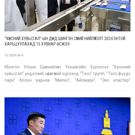
“ХҮНСНИЙ ХУВЬСГАЛ”-ЫН ДҮНД ШИНГЭН СҮҮНИЙ НИЙЛҮҮЛЭЛТ 2024 ОНТОЙ
ХАРЬЦУУЛАХАД 15 ХУВИАР ӨСЖЭЭ
2026-06-4
Монгол Улсын Ерөнхийлөгч Ухнаагийн Хүрэлсүх “Хүнсний
хувьсгал” үндэсний хөдөлгөөний хүрээнд “Тэсо” групп, “Тэсо фүүдс
парк” болон харьяа “Милко”, “Айсмарк”, “Эко кластер”
компанийн сүү, сүүн бүтээгдэхүүний үйлдвэр, цэвэрлэх
байгууламж, “Сүүн зайрмаг” ХХК-д ажиллалаа. “Хүнсний
хувьсгал”-д нэгдэн үйл