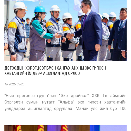
ДОТООДЫН ХЭРЭГЦЭЭГ БҮРЭН ХАНГАХ АНХНЫ ЭКО ГИПСЭН
ХАВТАНГИЙН ҮЙЛДВЭР АШИГЛАЛТАД ОРЛОО
2026-05-25
“Нью прогресс групп”-ын “Эко драйвал” ХХК Төв аймгийн
Сэргэлэн сумын нутагт “Альфа” эко гипсэн хавтангийн
үйлдвэрээ ашиглалтад орууллаа. Манай улс жил бүр 100
тэрбум төгрөгтэй тэнцэх хэмжээний гипсэн хавтан импортоор
оруулж ирдэг. Тэгвэл энэ үйлдвэр дотоодын хэрэгцээг 100
хувь хангах бөгөөд жилд