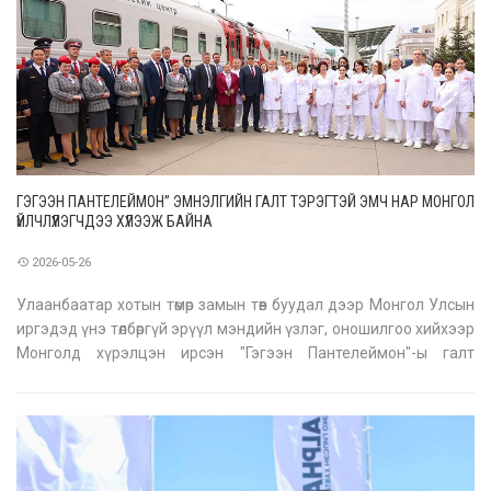
ГЭГЭЭН ПАНТЕЛЕЙМОН” ЭМНЭЛГИЙН ГАЛТ ТЭРЭГТЭЙ ЭМЧ НАР МОНГОЛ
ҮЙЛЧЛҮҮЛЭГЧДЭЭ ХҮЛЭЭЖ БАЙНА
2026-05-26
Улаанбаатар хотын төмөр замын төв буудал дээр Монгол Улсын
иргэдэд үнэ төлбөргүй эрүүл мэндийн үзлэг, оношилгоо хийхээр
Монголд хүрэлцэн ирсэн "Гэгээн Пантелеймон"-ы галт
тэрэгтэй эмнэлгийг угтан авах ёслол 2026 оны тавдугаар
сарын 18-нд боллоо. "Гэгээн Пантелеймон" эмнэлгийн явуулын
зөвлөгөө, он