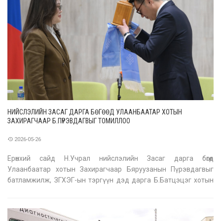
НИЙСЛЭЛИЙН ЗАСАГ ДАРГА БӨГӨӨД УЛААНБААТАР ХОТЫН
ЗАХИРАГЧААР Б.ПҮРЭВДАГВЫГ ТОМИЛЛОО
2026-05-26
Ерөнхий сайд Н.Учрал нийслэлийн Засаг дарга бөгөөд
Улаанбаатар хотын Захирагчаар Бяруузанын Пүрэвдагвыг
батламжилж, ЗГХЭГ-ын тэргүүн дэд дарга Б.Батцэцэг хотын
даргын тамгыг хүлээлгэн өглөө. Өнөөдөр нийслэлийн ИТХ-ын ээлжит
бус XII хуралдаанаар нийслэлийн Засаг дарга бөгөөд
Улаанбаатар хотын Захираг