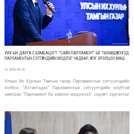
УИХ-ЫН ДАРГА С.БЯМБАЦОГТ: ”САЙН ПАРЛАМЕНТ”-ЫГ ТӨЛӨВШҮҮЛЭХЭД
ПАРЛАМЕНТЫН СЭТГҮҮЛЧДИЙН МЭДЛЭГ ЧАДВАР, ҮҮРЭГ ОРОЛЦОО МАШ
ЧУХАЛ
2026-05-26
Улсын Их Хурлын Тамгын газар Парламентын сэтгүүлчдийн
холбоо, “Алтангадас” Парламентын сэтгүүлчдийн клубтэй
хамтран “Парламент ба хэвлэл мэдээлэл” сэдэвт сургалтыг
өнөөдөр /2026.05.26/ эхлүүллээ. Сэтгүүлч, редакторуудад
парламентын бүтэц, үйл ажиллагаа, хууль тогтоох болон
хянан шалгах чиг үүрэг, м