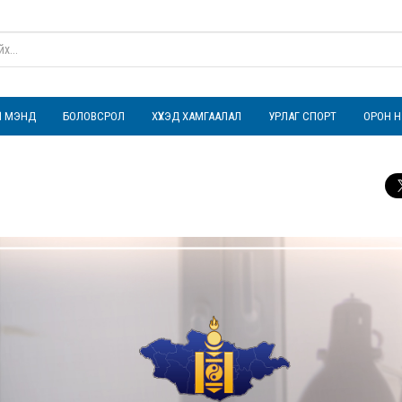
ҮЛ МЭНД
БОЛОВСРОЛ
ХҮҮХЭД ХАМГААЛАЛ
УРЛАГ СПОРТ
ОРОН Н