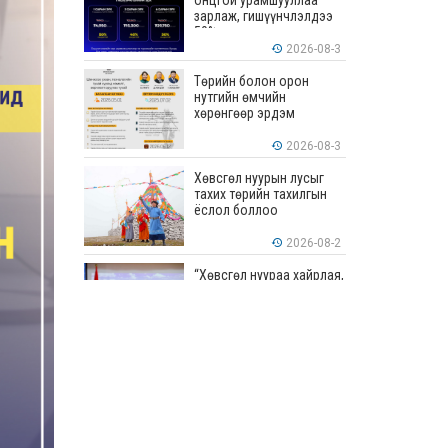
онцгой урамшууллаа
зарлаж, гишүүнчлэлдээ
50% хүртэлх хөнгөлөлт
үзүүлж эхэллээ
2026-08-3
Төрийн болон орон
нутгийн өмчийн
хөрөнгөөр эрдэм
шинжилгээ, судалгааны
ажил хийхэд тендерийн
2026-08-3
болон гүйцэтгэлийн
баталгаа гаргахгүй
Хөвсгөл нуурын лусыг
тахих төрийн тахилгын
ёслол боллоо
2026-08-2
“Хөвсгөл нуураа хайрлая,
хамгаалъя” эрдэм
шинжилгээний хурал
боллоо
2026-08-1
“ЭРДЭНЭС
ТАВАНТОЛГОЙ” ХК ЭНЭ
ДОЛОО ХОНОГТ 460.8
МЯНГАН ТОНН НҮҮРС
АРИЛЖЛАА
2026-07-31