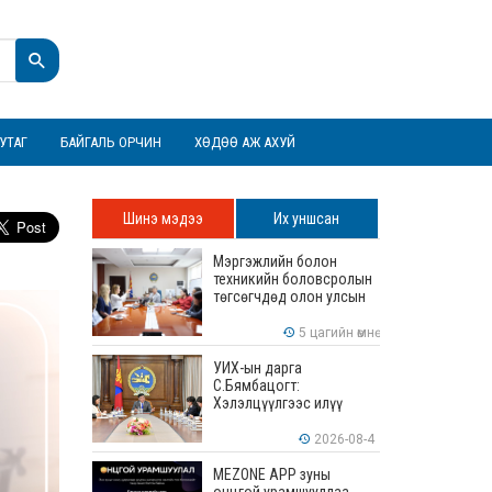
УТАГ
БАЙГАЛЬ ОРЧИН
ХӨДӨӨ АЖ АХУЙ
Шинэ мэдээ
Их уншсан
Мэргэжлийн болон
техникийн боловсролын
төгсөгчдөд олон улсын
хэмжээнд хүлээн
зөвшөөрөгдөх ур
5 цагийн өмнө
чадваруудыг олгоно
УИХ-ын дарга
С.Бямбацогт:
Хэлэлцүүлгээс илүү
хэрэгжилт, амлалтаас
илүү бодит үр дүн чухал
2026-08-4
MEZONE APP зуны