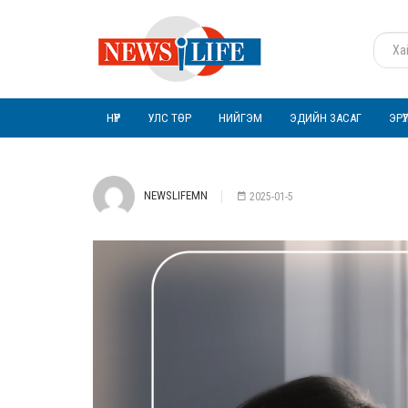
НҮҮР
УЛС ТӨР
НИЙГЭМ
ЭДИЙН ЗАСАГ
ЭРҮ
NEWSLIFEMN
2025-01-5