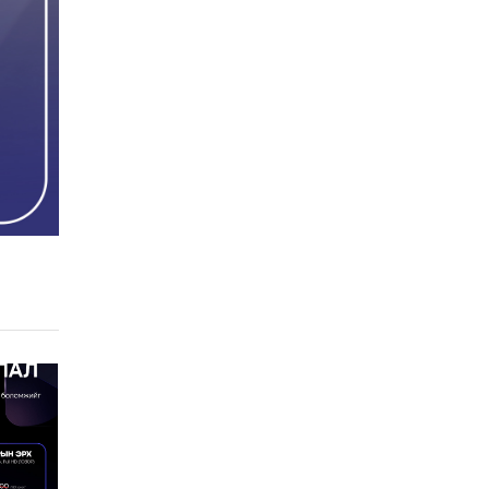
Хөвсгөл нуурын их
цэвэрлэгээний аяны
хүрээнд 301 тонн хог
хаягдлыг төвлөрүүлжээ
2026-07-30
Баян-Өлгий аймгийн
дараагийн Засаг даргад
Н.Тилеуханы нэр хүчтэй
яригдаж байна
2026-07-30
А.Ю.Ивахин: Эрдэнэт
хотын түүх бол бидний
амжилтын түүх
2026-07-27