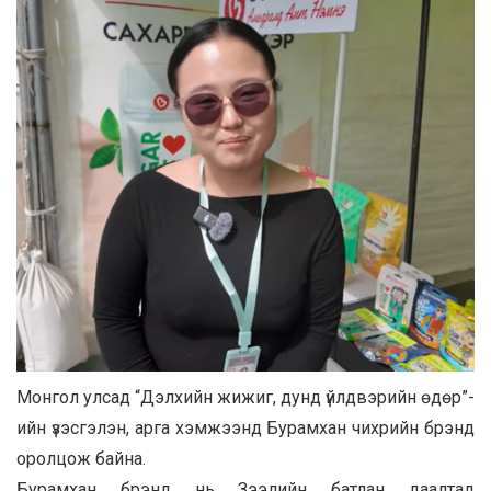
Монгол улсад “Дэлхийн жижиг, дунд үйлдвэрийн өдөр”-
ийн үзэсгэлэн, арга хэмжээнд Бурамхан чихрийн брэнд
оролцож байна.
Бурамхан брэнд нь Зээлийн батлан даалтад