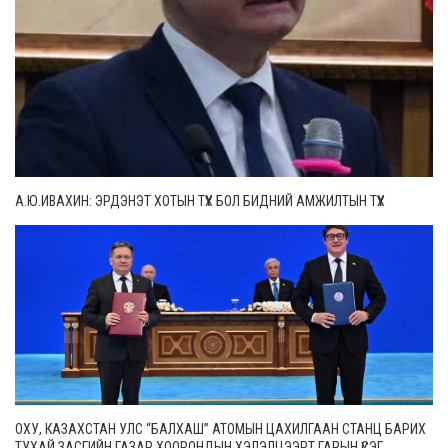
А.Ю.ИВАХИН: ЭРДЭНЭТ ХОТЫН ТҮҮХ БОЛ БИДНИЙ АМЖИЛТЫН ТҮҮХ
ОХУ, КАЗАХСТАН УЛС “БАЛХАШ” АТОМЫН ЦАХИЛГААН СТАНЦ БАРИХ
ТУХАЙ ЗАСГИЙН ГАЗАР ХООРОНДЫН ХЭЛЭЛЦЭЭРТ ГАРЫН ҮСЭГ