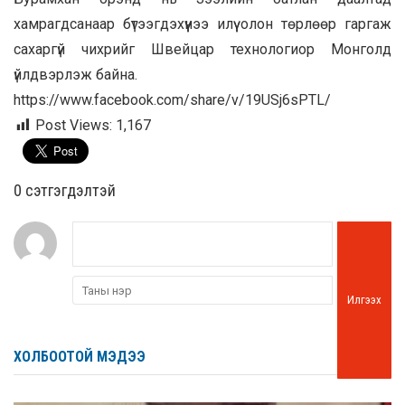
хамрагдсанаар бүтээгдэхүүнээ илүү олон төрлөөр гаргаж
сахаргүй чихрийг Швейцар технологиор Монголд
үйлдвэрлэж байна.
https://www.facebook.com/share/v/19USj6sPTL/
Post Views:
1,167
0 cэтгэгдэлтэй
Илгээх
ХОЛБООТОЙ МЭДЭЭ