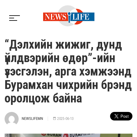
“Дэлхийн жижиг, дунд
үйлдвэрийн өдөр”-ийн
үзэсгэлэн, арга хэмжээнд
Бурамхан чихрийн брэнд
оролцож байна
NEWSLIFEMN
2025-06-13