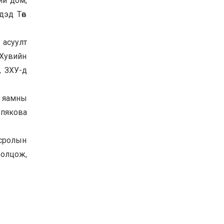
ий дом,
Баян-Өлгий аймгийн
дэд Төв
дараагийн Засаг даргад
Н.Тилеуханы нэр хүчтэй
яригдаж байна
 асуулт
2026-07-30
“Хувийн
А.Ю.Ивахин: Эрдэнэт
хотын түүх бол бидний
, ЗХУ-д
амжилтын түүх
2026-07-27
н яамны
Цэцэрлэгт суралцах
ьпякова
хүүхдүүдийн бүртгэлийг
наймдугаар сарын 10-23-
ны хооронд Emongolia
всролын
системээр зохион
2026-07-27
байгуулна
ролцож,