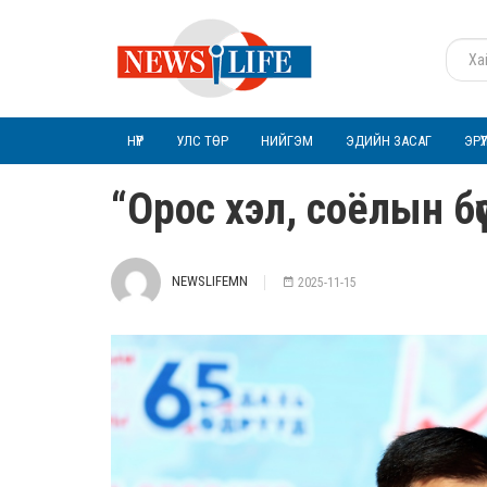
НҮҮР
УЛС ТӨР
НИЙГЭМ
ЭДИЙН ЗАСАГ
ЭРҮ
“Орос хэл, соёлын бү
NEWSLIFEMN
2025-11-15