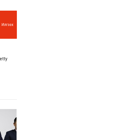
Илгээх
etty