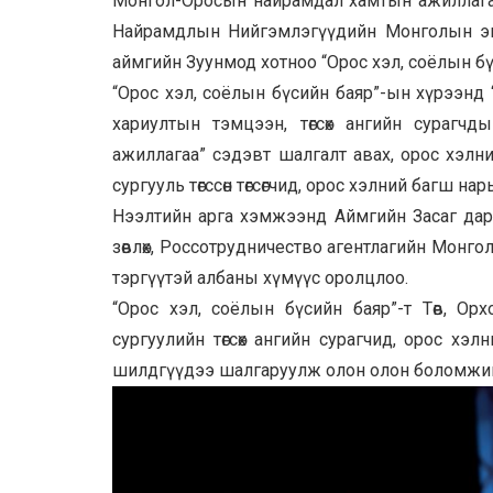
Монгол-Оросын найрамдал хамтын ажиллагаа
Найрамдлын Нийгэмлэгүүдийн Монголын эвл
аймгийн Зуунмод хотноо “Орос хэл, соёлын бү
“Орос хэл, соёлын бүсийн баяр”-ын хүрээнд 
хариултын тэмцээн, төгсөх ангийн сурагч
ажиллагаа” сэдэвт шалгалт авах, орос хэлн
сургууль төгссөн төгсөгчид, орос хэлний багш н
Нээлтийн арга хэмжээнд Аймгийн Засаг дарга
зөвлөх, Россотрудничество агентлагийн Монгол
тэргүүтэй албаны хүмүүс оролцлоо.
“Орос хэл, соёлын бүсийн баяр”-т Төв, Ор
сургуулийн төгсөх ангийн сурагчид, орос хэ
шилдгүүдээ шалгаруулж олон олон боломжи