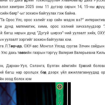
ны 65 дахь өдрийг тохиолдуулан Улаанбаатар дахь Русск
эл хамтран 2025 оны 11 дүгээр сарын 14, 15-ны өдрүү
сийн баяр”-ыг зохион байгуулах гэж байна.
“Та Орос Улс, орос хэлийг хэр сайн мэдэх вэ?” интерактив
дын дунд математик, хими, орос хэлний хичээлүүдээр 
ий багш нарын дунд “Дугуй ширээ”-ний уулзалт хийх, ОХУ
арын уулзалт зэргийг зохион байгуулах юм.
 Л.Төмөрчөдөр, ОХУ-аас Монгол Улсад суугаа Элчин сайды
 Улс дахь төлөөлөгийн газрын тэргүү Валерия Валерьевна Кил
хон, Дархан-Уул, Сэлэнгэ, Булган аймгийн Ерөнхий боло
лний багш нар оролцох бөгөөд дээрх үйл ажиллагаануудад о
йн эзэд болох юм