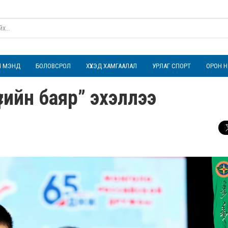
ҮЛ МЭНД
БОЛОВСРОЛ
ХҮҮХЭД ХАМГААЛАЛ
УРЛАГ СПОРТ
ОРОН Н
сийн баяр” эхэллээ