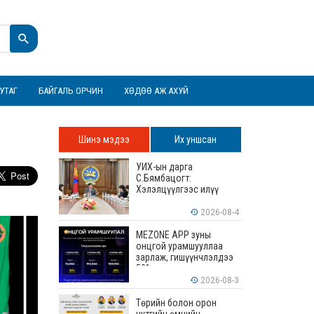
УТАГ
БАЙГАЛЬ ОРЧИН
ХӨДӨӨ АЖ АХУЙ
Шинэ мэдээ
Их уншсан
УИХ-ын дарга
С.Бямбацогт:
Хэлэлцүүлгээс илүү
хэрэгжилт, амлалтаас
илүү бодит үр дүн чухал
2026-08-4
MEZONE APP зуны
онцгой урамшууллаа
зарлаж, гишүүнчлэлдээ
50% хүртэлх хөнгөлөлт
үзүүлж эхэллээ
2026-08-3
Төрийн болон орон