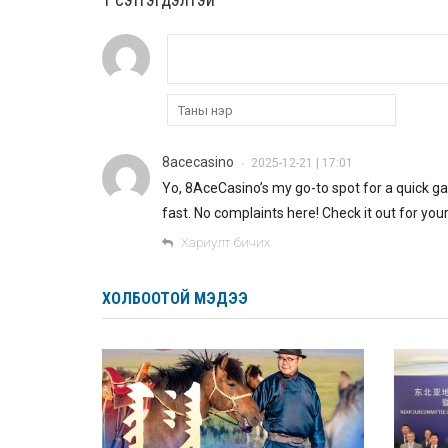
8acecasino
2025-12-21 | 17:01
•
Yo, 8AceCasino’s my go-to spot for a quick ga
fast. No complaints here! Check it out for you
Хариулт бичих
ХОЛБООТОЙ МЭДЭЭ