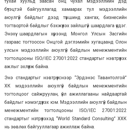
тухай хуульд заасан онц чухал мэдээллийн дэд
бүтэцтэй байгууллагад хамаарах тул мэдээллийн
аюулгүй байдлыг дээд түвшинд хангах, бизнесийн
тогтвортой байдлыг бэхжүүлэх зайлшгүй шаардлага үүсдэг.
Энэхүү шаардлагын хүрээнд Монгол Улсын Засгийн
газраас тогтоосон Онцгой дэглэмийн хугацаанд Олон
улсын мэдээллийн аюулгүй байдлын менежментийн
тогтолцооны ISO/IEC 27001:2022 стандартыг нэвтрүүлэх
ажлыг эхлүүлж байна.
Энэ стандартыг нэвтрүүлснээр “Эрдэнэс Тавантолгой”
ХК мэдээллийн аюулгүй байдлын менежментийн
тогтолцоог сайжруулан, үйл ажиллагааны найдвартай
байдлыг нэмэгдүүлэх юм. Мэдээллийн аюулгүй байдлын
менежментийн тогтолцооны ISO/IEC 27001:2022
стандартыг нэтрүүлэхэд “World Standard Consulting” ХХК
нь зөвлөх байгууллагаар ажиллаж байна.