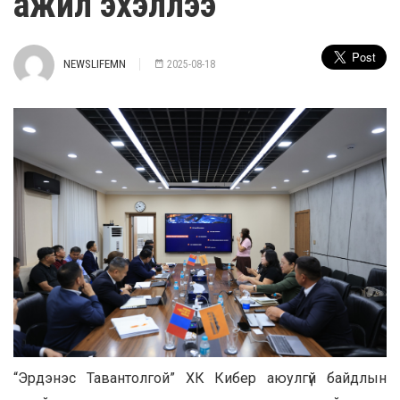
ажил эхэллээ
NEWSLIFEMN
2025-08-18
“Эрдэнэс Тавантолгой” ХК Кибер аюулгүй байдлын