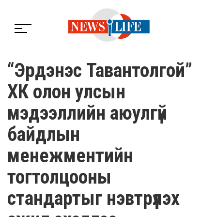
“Эрдэнэс Тавантолгой”
ХК олон улсын
мэдээллийн аюулгүй
байдлын
менежментийн
тогтолцооны
стандартыг нэвтрүүлэх