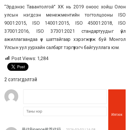
“Эрдэнэс Тавантолгой” ХК нь 2019 оноос хойш Олон
улсын нэгдсэн менежментийн тогтолцооны ISO
9001:2015, ISO 14001:2015, ISO 45001:2018, ISO
37001:2016, ISO 37301:2021 стандартуудыг үйл
ажиллагаандаа үе шаттайгаар хэрэгжүүлж буй Монгол
Улсын уул уурхайн салбарт тэргүүлэгч байгууллага юм.
Post Views:
1,284
2 cэтгэгдэлтэй
Илгээх
最佳Binance推荐代码
2026-03-03 | 16:08
•