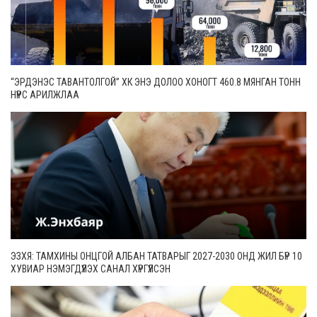
“ЭРДЭНЭС ТАВАНТОЛГОЙ” ХК ЭНЭ ДОЛОО ХОНОГТ 460.8 МЯНГАН ТОНН
НҮҮРС АРИЛЖЛАА
ЭЗХЯ: ТАМХИНЫ ОНЦГОЙ АЛБАН ТАТВАРЫГ 2027-2030 ОНД ЖИЛ БҮР 10
ХУВИАР НЭМЭГДҮҮЛЭХ САНАЛ ХҮРГҮҮЛСЭН