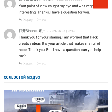
Your point of view caught my eye and was very
interesting. Thanks. I have a question for you.
Хариулт бичих
打开Binance账户
2026-05-05 | 02:40
•
Thank you for your sharing. I am worried that I lack
creative ideas. It is your article that makes me full of
hope. Thank you. But, I have a question, can you help
me?
Хариулт бичих
ХОЛБООТОЙ МЭДЭЭ