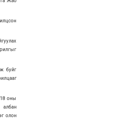
рга Жао
Хөвсгөл нуурын их
цэвэрлэгээний аяны
хүрээнд 301 тонн хог
лилцсон
хаягдлыг төвлөрүүлжээ
2026-07-30
Баян-Өлгий аймгийн
йгуулах
дараагийн Засаг даргад
Н.Тилеуханы нэр хүчтэй
урилгыг
яригдаж байна
2026-07-30
А.Ю.Ивахин: Эрдэнэт
ж буйг
хотын түүх бол бидний
амжилтын түүх
рилцааг
2026-07-27
018 оны
 албан
эг олон