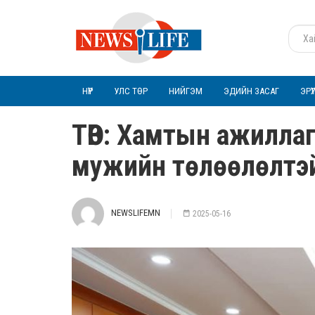
НҮҮР
УЛС ТӨР
НИЙГЭМ
ЭДИЙН ЗАСАГ
ЭРҮ
ТӨВ: Хамтын ажилла
мужийн төлөөлөлтэй
NEWSLIFEMN
2025-05-16