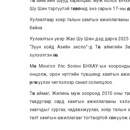
Төв аймгийн шууд харилцаат муж болох БНХ
Шу Шин тэргүүтэй төлөөлөгчид энэ сарын 17-ны өд
Уулзалтаар хоёр талын хамтын ажиллагааны өнө
байна.
Уулзалтын үеэр Жао Шу Шин дэд дарга 2025
“Зүүн хойд Азийн экспо”-д Төв аймгийн За
хүлээлгэн өгөв.
Мөн Монгол Улс болон БНХАУ-ын хооронды
онцолж, орон нутгийн түвшинд хамтын ажил
өргөжүүлэх чиглэлээр санал солилцлоо.
Төв аймаг, Жилинь муж хооронд 2010 оны та
тавдугаар сард хамтын ажиллагааны хэлэ
хаагчдыг сургах, чадавхжуулах, хоёр талын 
талт хамтын ажиллагааг тогтвортой хөгжүүлж