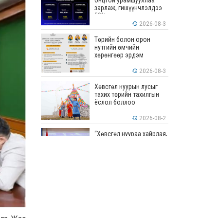
онцгой урамшууллаа
зарлаж, гишүүнчлэлдээ
50% хүртэлх хөнгөлөлт
үзүүлж эхэллээ
2026-08-3
Төрийн болон орон
нутгийн өмчийн
хөрөнгөөр эрдэм
шинжилгээ, судалгааны
ажил хийхэд тендерийн
2026-08-3
болон гүйцэтгэлийн
баталгаа гаргахгүй
Хөвсгөл нуурын лусыг
тахих төрийн тахилгын
ёслол боллоо
2026-08-2
“Хөвсгөл нуураа хайрлая,
хамгаалъя” эрдэм
шинжилгээний хурал
боллоо
2026-08-1
“ЭРДЭНЭС
ТАВАНТОЛГОЙ” ХК ЭНЭ
ДОЛОО ХОНОГТ 460.8
МЯНГАН ТОНН НҮҮРС
АРИЛЖЛАА
2026-07-31