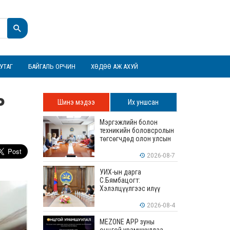
УТАГ
БАЙГАЛЬ ОРЧИН
ХӨДӨӨ АЖ АХУЙ
ь
Шинэ мэдээ
Их уншсан
Мэргэжлийн болон
техникийн боловсролын
төгсөгчдөд олон улсын
хэмжээнд хүлээн
зөвшөөрөгдөх ур
2026-08-7
чадваруудыг олгоно
УИХ-ын дарга
С.Бямбацогт:
Хэлэлцүүлгээс илүү
хэрэгжилт, амлалтаас
илүү бодит үр дүн чухал
2026-08-4
MEZONE APP зуны