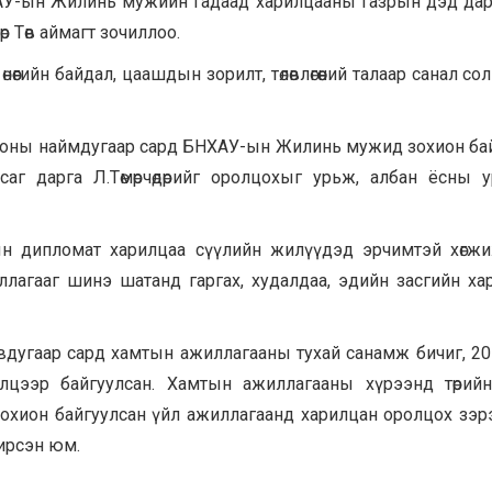
АУ-ын Жилинь мужийн Гадаад харилцааны газрын дэд да
өр Төв аймагт зочиллоо.
өгийн байдал, цаашдын зорилт, төлөвлөгөөний талаар санал со
 оны наймдугаар сард БНХАУ-ын Жилинь мужид зохион ба
саг дарга Л.Төмөрчөдөрийг оролцохыг урьж, албан ёсны 
н дипломат харилцаа сүүлийн жилүүдэд эрчимтэй хөгжи
лагааг шинэ шатанд гаргах, худалдаа, эдийн засгийн ха
вдугаар сард хамтын ажиллагааны тухай санамж бичиг, 2
лцээр байгуулсан. Хамтын ажиллагааны хүрээнд төрийн
зохион байгуулсан үйл ажиллагаанд харилцан оролцох зэр
 ирсэн юм.