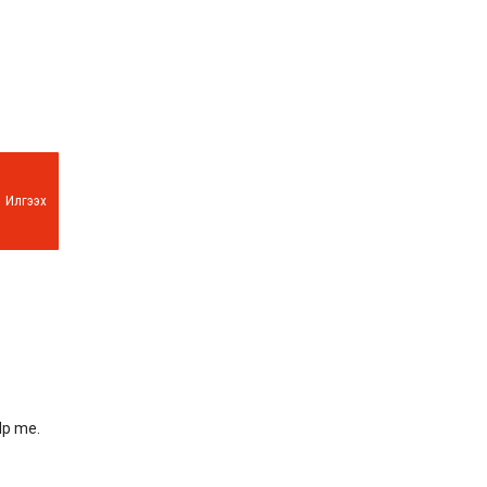
Илгээх
lp me.