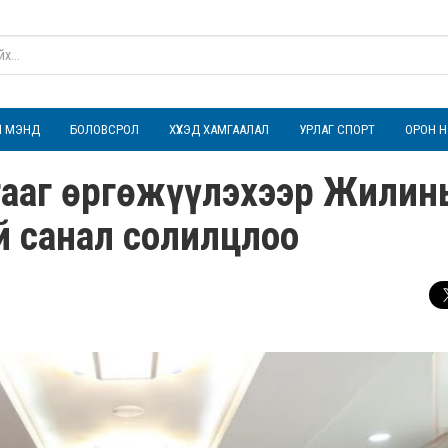
ҮЛ МЭНД
БОЛОВСРОЛ
ХҮҮХЭД ХАМГААЛАЛ
УРЛАГ СПОРТ
ОРОН Н
гааг өргөжүүлэхээр Жилин
 санал солилцлоо