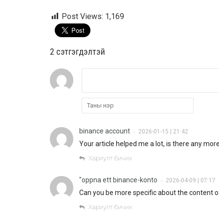
Post Views:
1,169
2 cэтгэгдэлтэй
binance account
2026-01-15 | 21:42
•
Your article helped me a lot, is there any mo
Хариулт бичих
"oppna ett binance-konto
2026-04-09 | 07:17
•
Can you be more specific about the content of 
Хариулт бичих