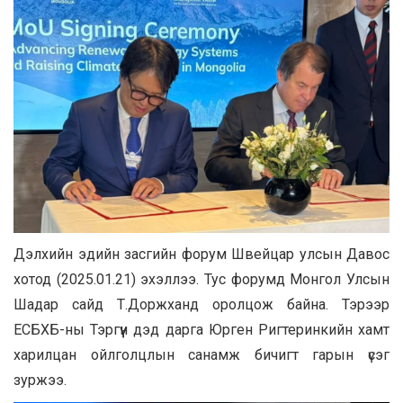
Дэлхийн эдийн засгийн форум Швейцар улсын Давос
хотод (2025.01.21) эхэллээ. Тус форумд Монгол Улсын
Шадар сайд Т.Доржханд оролцож байна. Тэрээр
ЕСБХБ-ны Тэргүүн дэд дарга Юрген Ригтеринкийн хамт
харилцан ойлголцлын санамж бичигт гарын үсэг
зуржээ.