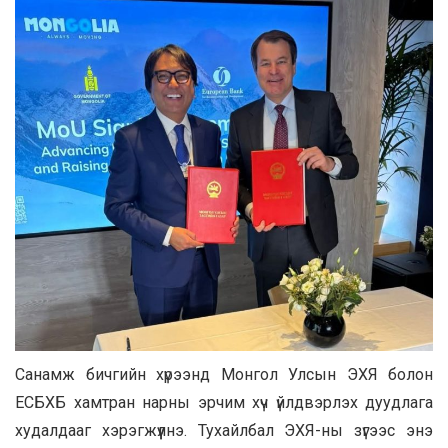
Санамж бичгийн хүрээнд Монгол Улсын ЭХЯ болон
ЕСБХБ хамтран нарны эрчим хүч үйлдвэрлэх дуудлага
худалдааг хэрэгжүүлнэ. Тухайлбал ЭХЯ-ны зүгээс энэ