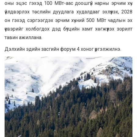
оны эцэс гэхэд 100 МВт-аас доошгүй нарны эрчим хүч
үйлдвэрлэх төслийн дуудлага худалдааг эхлүүлэх, 2028
он гэхэд сэргээгдэх эрчим хүчний 500 МВт чадлын эх
үүсвэрийг холбогдох дэд бүтцийн хамт хөгжүүлэх зорилт
тавин ажиллана.
Дэлхийн эдийн засгийн форум 4 хоног үргэлжилнэ.