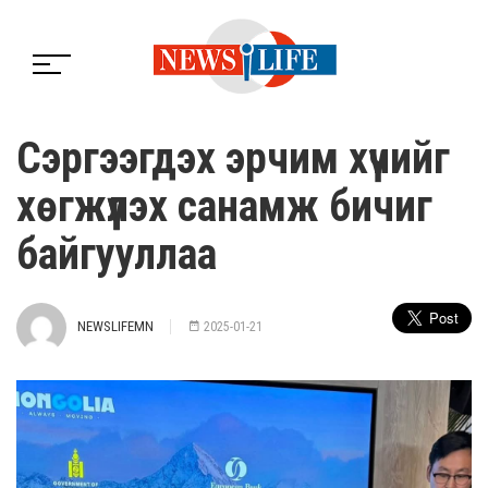
Сэргээгдэх эрчим хүчийг
хөгжүүлэх санамж бичиг
байгууллаа
NEWSLIFEMN
2025-01-21