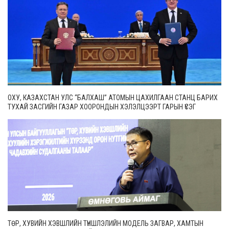
ОХУ, КАЗАХСТАН УЛС “БАЛХАШ” АТОМЫН ЦАХИЛГААН СТАНЦ БАРИХ
ТУХАЙ ЗАСГИЙН ГАЗАР ХООРОНДЫН ХЭЛЭЛЦЭЭРТ ГАРЫН ҮСЭГ
ЗУРЛАА
ТӨР, ХУВИЙН ХЭВШЛИЙН ТҮНШЛЭЛИЙН МОДЕЛЬ ЗАГВАР, ХАМТЫН