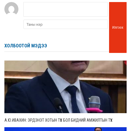
Илгээх
ХОЛБООТОЙ МЭДЭЭ
А.Ю.ИВАХИН: ЭРДЭНЭТ ХОТЫН ТҮҮХ БОЛ БИДНИЙ АМЖИЛТЫН ТҮҮХ