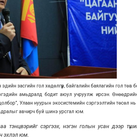
дийн засгийн гол хөдөлгүүр, байгалийн баялагийн гол төв б
ргэдийн амьдралд бодит аюул учруулж ирсэн. Өнөөдрий
цолбор”, Улаан нуурын экосистемийн сэргээлтийн төсөл нь
ьдралыг авчирч буй шинэ урсгал юм.
а тэнцвэрийг сэргээх, нэгэн голын усан дээр түши
йн эхлэл юм.