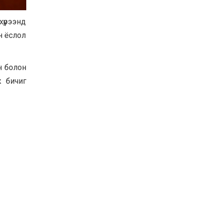
Баян-Өлгий аймгийн
дараагийн Засаг даргад
хүрээнд
Н.Тилеуханы нэр хүчтэй
яригдаж байна
н ёслол
2026-07-30
А.Ю.Ивахин: Эрдэнэт
хотын түүх бол бидний
н болон
амжилтын түүх
ж бичиг
2026-07-27
Цэцэрлэгт суралцах
хүүхдүүдийн бүртгэлийг
наймдугаар сарын 10-23-
ны хооронд Emongolia
системээр зохион
2026-07-27
байгуулна