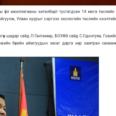
 үйл ажиллагааны хөтөлбөрт тусгагдсан 14 мега төслийн 
айгуулж, Улаан нуурыг сэргээх экологийн төслийн нээлтий
гүүн шадар сайд Л.Гантөмөр, БОУАӨ сайд С.Одонтуяа, Говий
Говийн бүсийн аймгуудын засаг дарга нар хамтран санам