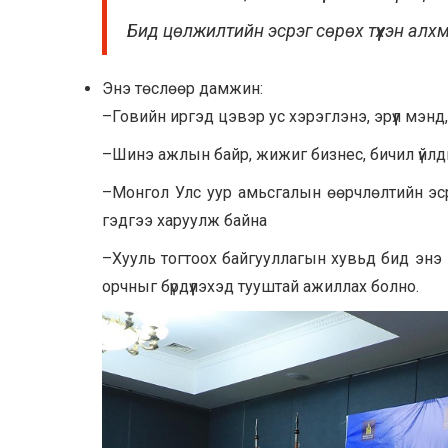
Бид цөлжилтийн эсрэг сөрөх түүхэн алхма
Энэ төслөөр дамжин:
–Говийн иргэд цэвэр ус хэрэглэнэ, эрүүл мэ
–Шинэ ажлын байр, жижиг бизнес, бичил үйлд
–Монгол Улс уур амьсгалын өөрчлөлтийн эср
гэдгээ харуулж байна
–Хууль тогтоох байгууллагын хувьд бид энэ
орчныг бүрдүүлэхэд тууштай ажиллах болно.