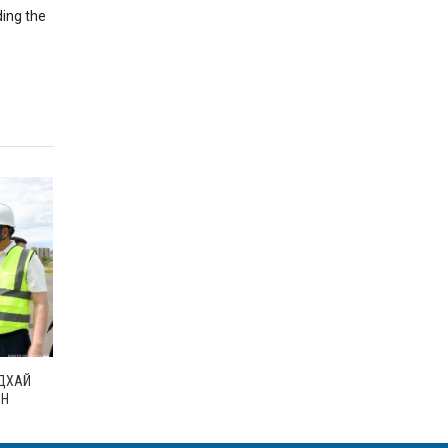
ding the
НДХАЙ
ЫН
 БАГА
Н