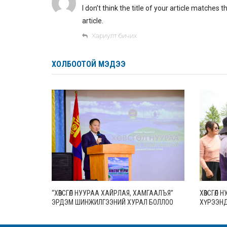
I don’t think the title of your article matches
article.
Хариулт бичих
ХОЛБООТОЙ МЭДЭЭ
“ХӨВСГӨЛ НУУРАА ХАЙРЛАЯ, ХАМГААЛЪЯ”
ХӨВСГӨЛ
ЭРДЭМ ШИНЖИЛГЭЭНИЙ ХУРАЛ БОЛЛОО
ХҮРЭЭНД
ТӨВЛӨРҮҮ