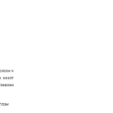
олсон ч
н нээлт
 зөвхөн
глэн