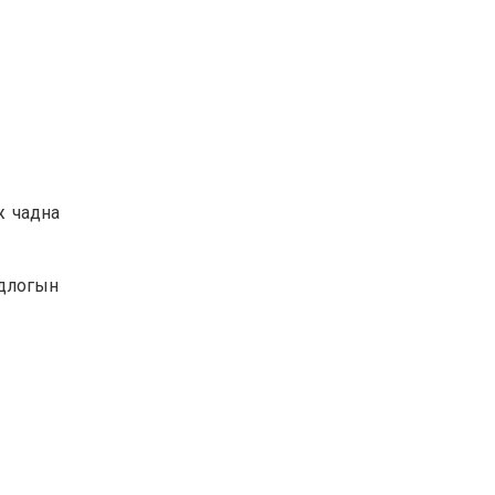
ж чадна
одлогын