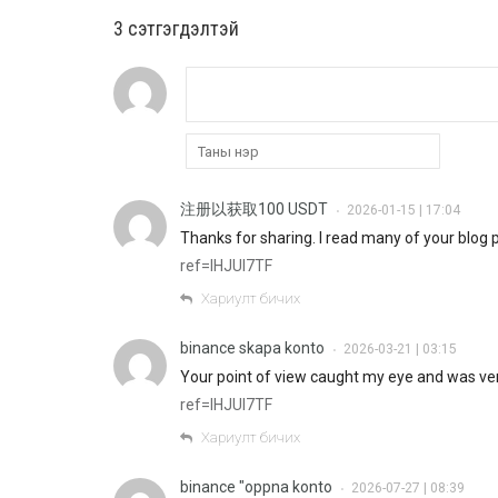
3 cэтгэгдэлтэй
注册以获取100 USDT
2026-01-15 | 17:04
•
Thanks for sharing. I read many of your blog p
ref=IHJUI7TF
Хариулт бичих
binance skapa konto
2026-03-21 | 03:15
•
Your point of view caught my eye and was very
ref=IHJUI7TF
Хариулт бичих
binance "oppna konto
2026-07-27 | 08:39
•