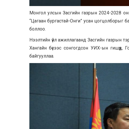
Монгол улсын Засгийн газрын 2024-2028 оны
“Цагаан бургастай-Онги” усан цогцолборыг б
боллоо.
Нээлтийн үйл ажиллагаанд Засгийн газрын тэр
Хангайн бүсээс сонгогдсон УИХ-ын гишүүд, 
байгууллаа.