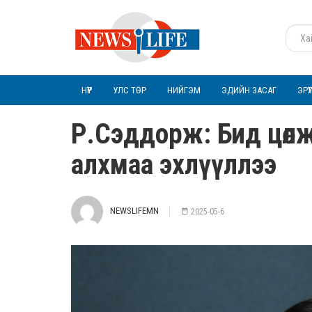
НҮҮР
УЛС ТӨР
НИЙГЭМ
ЭДИЙН ЗАСАГ
ЭРҮ
Р.Сэддорж: Бид цөлжи
алхмаа эхлүүллээ
NEWSLIFEMN
2025-05-6