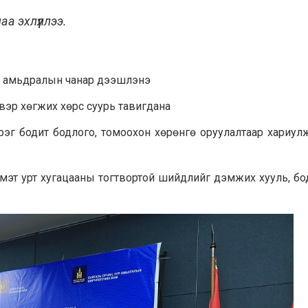
а эхлүүллээ.
нд, амьдралын чанар дээшлэнэ
вэр хөгжих хөрс суурь тавигдана
эг бодит бодлого, томоохон хөрөнгө оруулалтаар хариул
 мэт урт хугацааны тогтвортой шийдлийг дэмжих хууль, б