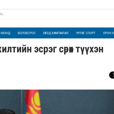
ҮЛ МЭНД
БОЛОВСРОЛ
ХҮҮХЭД ХАМГААЛАЛ
УРЛАГ СПОРТ
ОРОН Н
лтийн эсрэг сөрөх түүхэн