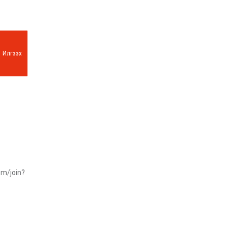
Илгээх
om/join?