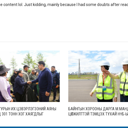
 the content lol. Just kidding, mainly because I had some doubts after rea
 НУУРЫН ИХ ЦЭВЭРЛЭГЭЭНИЙ АЯНЫ
БАЙНГЫН ХОРООНЫ ДАРГА М.МА
 301 ТОНН ХОГ ХАЯГДЛЫГ
ЦӨЛЖИЛТТЭЙ ТЭМЦЭХ ТУХАЙ НҮБ-
ЛЖЭЭ
КОНВЕНЦЫН ТАЛУУДЫН 17 ДУГААР
ХУРАЛ (СОР17)-ЫН БЭЛТГЭЛ АЖЛЫ