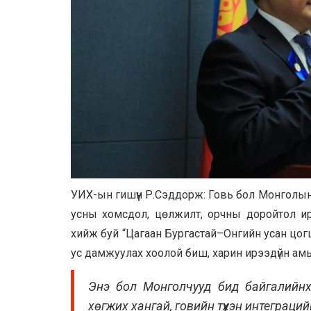
УИХ-ын гишүүн Р.Сэддорж: Говь бол Монголын э
усны хомсдол, цөлжилт, орчны доройтол и
хийж буй “Цагаан Бургастай–Онгийн усан цог
ус дамжуулах хоолой биш, харин ирээдүйн ам
Энэ бол Монголчууд бид байгалийнха
хөгжих хангай, говийн түүхэн интеграци