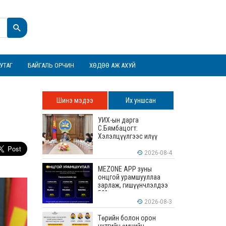
УТАГ
БАЙГАЛЬ ОРЧИН
ХӨДӨӨ АЖ АХУЙ
Шинэ мэдээ
Их уншсан
УИХ-ын дарга
С.Бямбацогт:
Хэлэлцүүлгээс илүү
хэрэгжилт, амлалтаас
илүү бодит үр дүн чухал
2026-08-4
MEZONE APP зуны
онцгой урамшууллаа
зарлаж, гишүүнчлэлдээ
50% хүртэлх хөнгөлөлт
үзүүлж эхэллээ
2026-08-3
Төрийн болон орон