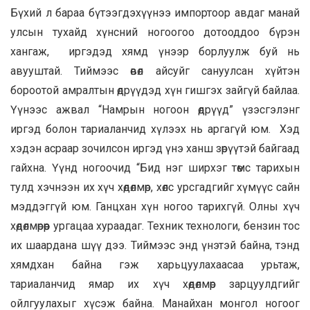
Бүхий л бараа бүтээгдэхүүнээ импортоор авдаг манай
улсын тухайд хүнсний ногоогоо дотооддоо бүрэн
хангаж, иргэдэд хямд үнээр борлуулж буй нь
авууштай. Тиймээс өвөл айсуйг сануулсан хүйтэн
бороотой амралтын өдрүүдэд хүн гишгэх зайгүй байлаа.
Үүнээс ажвал “Намрын ногоон өдрүүд” үзэсгэлэнг
иргэд болон тариаланчид хүлээх нь аргагүй юм. Хэд
хэдэн асраар зочилсон иргэд үнэ ханш зөрүүтэй байгаад
гайхна. Үүнд ногоочид “Бид нэг ширхэг төмс тарихын
тулд хэчнээн их хүч хөдөлмөр, хөлс урсгадгийг хүмүүс сайн
мэддэггүй юм. Ганцхан хүн ногоо тарихгүй. Олны хүч
хөдөлмөрөөр ургацаа хураадаг. Техник технологи, бензин тос
их шаардана шүү дээ. Тиймээс энд үнэтэй байна, тэнд
хямдхан байна гэж харьцуулахаасаа урьтаж,
тариаланчид ямар их хүч хөдөлмөр зарцуулдгийг
ойлгуулахыг хүсэж байна. Манайхан монгол ногоог