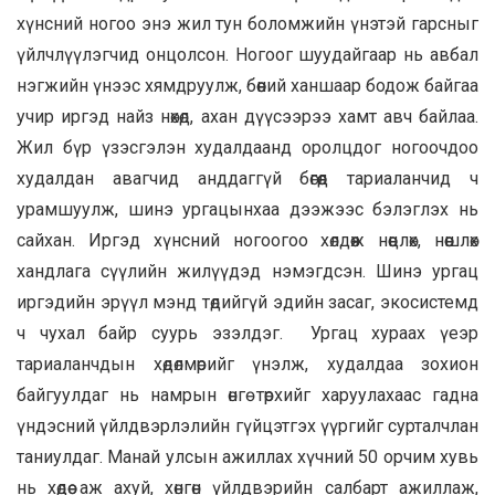
хүнсний ногоо энэ жил тун боломжийн үнэтэй гарсныг
үйлчлүүлэгчид онцолсон. Ногоог шуудайгаар нь авбал
нэгжийн үнээс хямдруулж, бөөний ханшаар бодож байгаа
учир иргэд найз нөхөд, ахан дүүсээрээ хамт авч байлаа.
Жил бүр үзэсгэлэн худалдаанд оролцдог ногоочдоо
худалдан авагчид анддаггүй бөгөөд тариаланчид ч
урамшуулж, шинэ ургацынхаа дээжээс бэлэглэх нь
сайхан. Иргэд хүнсний ногоогоо хөлдөөж нөөцлөх, нөөшлөх
хандлага сүүлийн жилүүдэд нэмэгдсэн. Шинэ ургац
иргэдийн эрүүл мэнд төдийгүй эдийн засаг, экосистемд
ч чухал байр суурь эзэлдэг. Ургац хураах үеэр
тариаланчдын хөдөлмөрийг үнэлж, худалдаа зохион
байгуулдаг нь намрын өнгө төрхийг харуулахаас гадна
үндэсний үйлдвэрлэлийн гүйцэтгэх үүргийг сурталчлан
таниулдаг. Манай улсын ажиллах хүчний 50 орчим хувь
нь хөдөө аж ахуй, хөнгөн үйлдвэрийн салбарт ажиллаж,