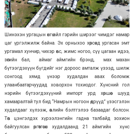
Шинэхэн ургацын өнгө айл гэрийн ширээг чимдэг намар
цаг үргэлжилж байна. Эх орныхоо хөрсөнд ургасан эмт
ургамал хунчир, чихэр өвс, жимс ногоо, сүү цагаан идээ,
зөгийн бал, аймаг аймгийн брэнд, мах махан
бүтээгдэхүүн бүгдийг нэг дороос амталж үзээд, шилж
сонгоод хямд үнээр худалдан авах боломж
улаанбаатарчуудад ховорхон тохиодог. Хүнсний гол
нэрийн бүтээгдэхүүний импорт урд хөршөөс шууд
хамааралтай тул бид “Намрын ногоон өдрүүд” үзэсгэлэн
худалдааг хүлээж, өвлийн бэлтгэлээ базаадаг болсон.
Төв цэнгэлдэх хүрээлэнгийн гадна талбайд зохион
байгуулсан өргөтгөсөн худалдаанд 21 аймгийн хүнс