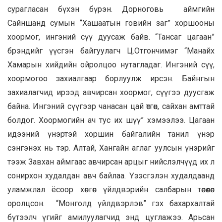
сурагласан бүхэн бүрэн. Дорноговь аймгийн
Сайншанд сумын “Хашаатын говийн заг” хоршооны
хоормог, ингэний сүү дуусаж байв. “Тансаг цагаан”
брэндийг үүсгэн байгуулагч Ц.Отгончимэг “Манайх
Хамарын хийдийн ойролцоо нутагладаг. Ингэний сүү,
хоормогоо захиалгаар борлуулж ирсэн. Байнгын
захиалагчид ирээд авчирсан хоормог, сүүгээ дуусгаж
байна. Ингэний сүүгээр чанасан цай өтгөн, сайхан амттай
болдог. Хоормогийн ач тус их шүү” хэмээлээ. Цагаан
идээний үнэртэй хоршин байгалийн танил үнэр
сэнгэнэх нь тэр. Алтай, Хангайн аглаг уулсын үнэрийг
тээж Завхан аймгаас авчирсан арцыг нийслэлчүүд их л
сонирхон худалдан авч байлаа. Үзэсгэлэн худалдаанд
уламжлал ёсоор хөнгөн үйлдвэрийн салбарын төлөөлөл
оролцсон. “Монголд үйлдвэрлэв” гэх бахархалтай
бүтээлч үгийг амилуулагчид энд цуглажээ. Арьсан