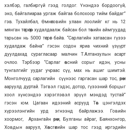
хэлбэр, галбиргүй гээд голдог. Үнэндээ бордоогүй,
эко, байгалиараа ургаж байгаа болохоор тийм байдаг”
гэв. Тухайлбал, Өмнөговийн улаан лоолийг кг нь 12
мянган төгрөгөөр худалдаалж байсан бол төвийн аймгуудад
тарьсан нь 5000 төгрөг байв. “Сарлагийн хатаасан гүзээ
худалдаж байна” гэсэн содон яриа чихний үзүүрт
дуулдахад сурагласаар малчин Т.Алтанзулын асарт
очлоо. Тэрбээр “Сарлаг өвсний сорыг идэн, усны
тунгалгийг уудаг учраас сүү, мах нь ашиг шимтэй.
Монголчууд сарлагийн сүүнээс гаргасан шар тос, өрөм
ааруулд дуртай. Тэгвэл гэдэс, дотор, гүзээний борцыг
хоол хүнсэндээ хэрэглэвэл эрүүл мэндэд тустай”
гэсэн юм. Цагаан идээний асрууд Төв цэнгэлдэх
хүрээлэнгийн урд эгнээнд байрлажээ. Говийн
хоормог, Архангайн өрөм, Булганы айраг, Баянхонгор,
Ховдын ааруул, Хөвсгөлийн шар тос гээд иргэдийн