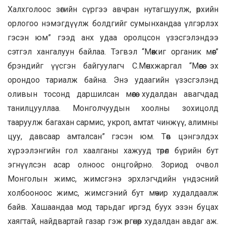
Халхголоос зөгийн сүргээ авчран нутагшуулж, өрхийн
орлогоо нэмэгдүүлж болдгийг сумынхандаа үлгэрлэх
гэсэн юм” гээд анх удаа оролцсон үзэсгэлэндээ
сэтгэл хангалуун байлаа. Тэгвэл “Мөөжиг органик мөөг”
брэндийг үүсгэн байгуулагч С.Мөнхжаргал “Мөөгөө эх
орондоо тариалж байна. Энэ удаагийн үзэсгэлэнд
оливын тосонд даршилсан мөөгөө худалдан авагчдад
танилцууллаа. Монголчуудын хоолны зохицолд
тааруулж багахан сармис, укроп, амтат чинжүү, алимны
цуу, давсаар амталсан” гэсэн юм. Төв цэнгэлдэх
хүрээлэнгийн гол хаалганы хажууд төрөл бүрийн бут
эгнүүлсэн асар олноос онцгойрно. Зориод очвол
Монголын жимс, жимсгэнэ эрхлэгчдийн үндэсний
холбооноос жимс, жимсгэний бут мөчир худалдаалж
байв. Хашаандаа мод тарьдаг иргэд буух эзэн буцах
хаягтай, найдвартай газар гэж өргөнөөр худалдан авдаг аж.