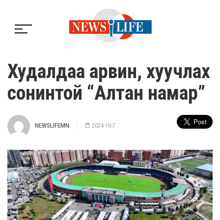
Худалдаа арвин, хуучлах
сонинтой “Алтан намар”
NEWSLIFEMN
2024-10-7