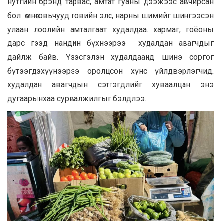
нутгийн брэнд тарвас, амтат гуаны дээжээс авчирсан
бол өмнөговьчууд говийн элс, нарны шимийг шингээсэн
улаан лоолийн амталгаат худалдаа, хармаг, гоёоны
дарс гээд нандин бүхнээрээ худалдан авагчдыг
дайлж байв. Үзэсгэлэн худалдаанд шинэ соргог
бүтээгдэхүүнээрээ оролцсон хүнс үйлдвэрлэгчид,
худалдан авагчдын сэтгэгдлийг хуваалцан энэ
дугаарынхаа сурвалжилгыг бэлдлээ.