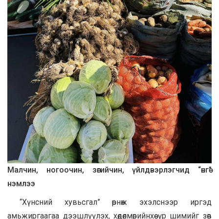
Малчин, ногоочин, зөгийчин, үйлдвэрлэгчид “өнгө”
нэмлээ
“Хүнсний хувьсгал” өрнөж эхэлснээр иргэд
амьжиргаагаа дээшлүүлэх, хөдөлмөрийнхөө үр шимийг зөв