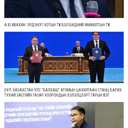
А.Ю.ИВАХИН: ЭРДЭНЭТ ХОТЫН ТҮҮХ БОЛ БИДНИЙ АМЖИЛТЫН ТҮҮХ
ОХУ, КАЗАХСТАН УЛС “БАЛХАШ” АТОМЫН ЦАХИЛГААН СТАНЦ БАРИХ
ТУХАЙ ЗАСГИЙН ГАЗАР ХООРОНДЫН ХЭЛЭЛЦЭЭРТ ГАРЫН ҮСЭГ
ЗУРЛАА