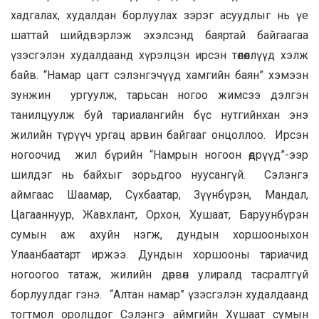
хадгалах, худалдан борлуулах зэрэг асуудлыг нь үе
шаттай шийдвэрлэж эхэлсэнд баяртай байгаагаа
үзэсгэлэн худалдаанд хүрэлцэн ирсэн төлөөллүүд хэлж
байв. “Намар цагт сэлэнгэчүүд хамгийн баян” хэмээн
зунжин ургуулж, тарьсан ногоо жимсээ дэлгэн
танилцуулж буй тариалангийн бүс нутгийнхан энэ
жилийн түрүүч ургац арвин байгааг онцоллоо. Ирсэн
ногоочид жил бүрийн “Намрын ногоон өдрүүд”-ээр
шилдэг нь байхыг зорьдгоо нуусангүй. Сэлэнгэ
аймгаас Шаамар, Сүхбаатар, Зүүнбүрэн, Мандал,
Цагааннуур, Жавхлант, Орхон, Хушаат, Баруунбүрэн
сумын аж ахуйн нэгж, дундын хоршооныхон
Улаанбаатарт иржээ. Дундын хоршооны тариачид
ногоогоо татаж, жилийн дөрвөн улиралд тасралтгүй
борлуулдаг гэнэ. “Алтан намар” үзэсгэлэн худалдаанд
тогтмол оролцдог Сэлэнгэ аймгийн Хушаат сумын