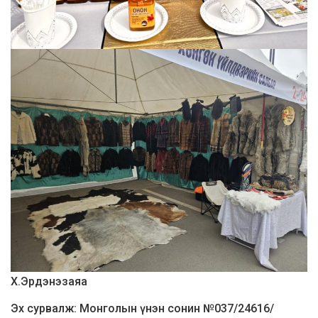
Х.Эрдэнэзаяа
Эх сурвалж: Монголын үнэн сонин №037/24616/