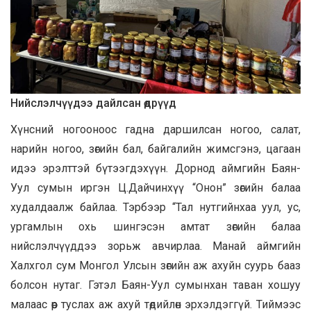
Нийслэлчүүдээ дайлсан өдрүүд
Хүнсний ногооноос гадна даршилсан ногоо, салат,
нарийн ногоо, зөгийн бал, байгалийн жимсгэнэ, цагаан
идээ эрэлттэй бүтээгдэхүүн. Дорнод аймгийн Баян-
Уул сумын иргэн Ц.Дайчинхүү “Онон” зөгийн балаа
худалдаалж байлаа. Тэрбээр “Тал нутгийнхаа уул, ус,
ургамлын охь шингэсэн амтат зөгийн балаа
нийслэлчүүддээ зорьж авчирлаа. Манай аймгийн
Халхгол сум Монгол Улсын зөгийн аж ахуйн суурь бааз
болсон нутаг. Гэтэл Баян-Уул сумынхан таван хошуу
малаас өөр туслах аж ахуй төдийлөн эрхэлдэггүй. Тиймээс