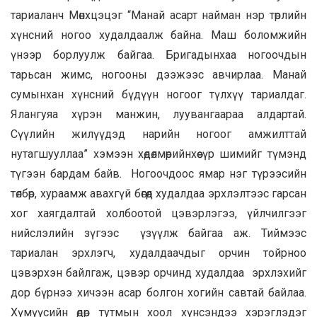
тариаланч Мөнхцэцэг “Манай асарт найман нэр төрлийн
хүнсний ногоо худалдаалж байна. Маш боломжийн
үнээр борлуулж байгаа. Бригадынхаа ногоочдын
тарьсан жимс, ногооны дээжээс авчирлаа. Манай
сумынхан хүнсний бүдүүн ногоог түлхүү тариалдаг.
Ялангуяа хүрэн манжин, луувангаараа алдартай.
Сүүлийн жилүүдэд нарийн ногоог амжилттай
нутагшууллаа” хэмээн хөдөлмөрийнхөө үр шимийг түмэнд
түгээн бардам байв. Ногоочдоос ямар нэг түрээсийн
төлбөр, хураамж авахгүй бөгөөд худалдаа эрхлэлтээс гарсан
хог хаягдалтай холбоотой цэвэрлэгээ, үйлчилгээг
нийслэлийн зүгээс үзүүлж байгаа аж. Тиймээс
тариалан эрхлэгч, худалдаачдыг орчин тойрноо
цэвэрхэн байлгаж, цэвэр орчинд худалдаа эрхлэхийг
дор бүрнээ хичээн асар болгон хогийн савтай байлаа.
Хүмүүсийн өдөр тутмын хоол хүнсэндээ хэрэглэдэг