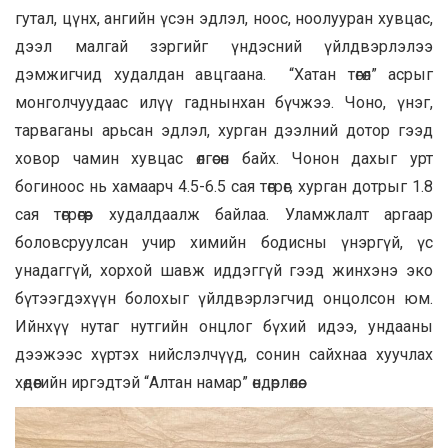
гутал, цүнх, ангийн үсэн эдлэл, ноос, ноолууран хувцас,
дээл малгай зэргийг үндэсний үйлдвэрлэлээ
дэмжигчид худалдан авцгаана. “Хатан төгөл” асрыг
монголчуудаас илүү гаднынхан бүчжээ. Чоно, үнэг,
тарваганы арьсан эдлэл, хурган дээлний дотор гээд
ховор чамин хувцас өлгөсөн байх. Чонон дахыг урт
богиноос нь хамаарч 4.5-6.5 сая төгрөг, хурган дотрыг 1.8
сая төгрөгөөр худалдаалж байлаа. Уламжлалт аргаар
боловсруулсан учир химийн бодисны үнэргүй, үс
унадаггүй, хорхой шавж иддэггүй гээд жинхэнэ эко
бүтээгдэхүүн болохыг үйлдвэрлэгчид онцолсон юм.
Ийнхүү нутаг нутгийн онцлог бүхий идээ, ундааны
дээжээс хүртэх нийслэлчүүд, сонин сайхнаа хуучлах
хөдөөгийн иргэдтэй “Алтан намар” өндөрлөлөө.