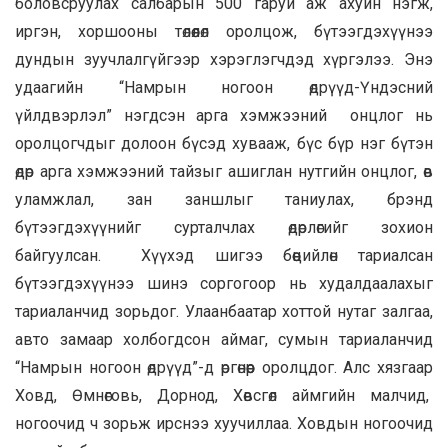
боловсруулах салбарын 500 гаруй аж ахуйн нэгж,
иргэн, хоршооны төлөөлөл оролцож, бүтээгдэхүүнээ
дундын зуучлалгүйгээр хэрэглэгчдэд хүргэлээ. Энэ
удаагийн “Намрын ногоон өдрүүд-Үндэсний
үйлдвэрлэл” нэгдсэн арга хэмжээний онцлог нь
оролцогчдыг долоон бүсэд хувааж, бүс бүр нэг бүтэн
өдөр арга хэмжээний тайзыг ашиглан нутгийн онцлог, өв
уламжлал, зан заншлыг таниулах, брэнд
бүтээгдэхүүнийг сурталчлах өдөрлөгийг зохион
байгуулсан. Хүүхэд шигээ бөөцийлөн тариалсан
бүтээгдэхүүнээ шинэ соргогоор нь худалдаалахыг
тариаланчид зорьдог. Улаанбаатар хоттой нутаг залгаа,
авто замаар холбогдсон аймаг, сумын тариаланчид
“Намрын ногоон өдрүүд”-д өргөнөөр оролцдог. Алс хязгаар
Ховд, Өмнөговь, Дорнод, Хөвсгөл аймгийн малчид,
ногоочид ч зорьж ирснээ хуучиллаа. Ховдын ногоочид