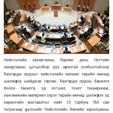
Нийслэлийн захиргааны Яармаг дахь Нутгийн
захиргааны цогцолбор руу нүүсэнтэй холбоотойгоор
Хангарди ордныг нийслэлийн өмчөөс төрийн өмчид
шилжүүлэх шийдвэр гарсан. Хангарди ордны барилга
болон тавилга, эд хогшил, тоног төхөөрөмж,
хангамжийн материал зэрэг төрийн өмчид шилжүүлэх эд
хөрөнгийн жагсаалтыг нийт 13 тэрбум 763 сая
төгрөгөөр үнэлснийг Нийслэлийн Өмчийн харилцааны