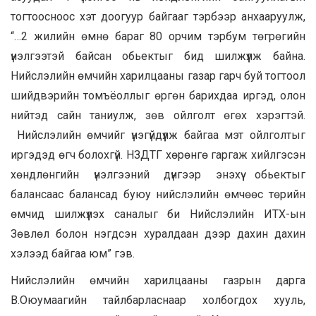
тогтоосноос хэт доогуур байгааг тэрбээр анхааруулж,
“…2 жилийн өмнө бараг 80 орчим тэрбум төгрөгийн
үнэлгээтэй байсан обьектыг бид шилжүүлж байна.
Нийслэлийн өмчийн харилцааны газар гарч буй тогтоол
шийдвэрийн томъёоллыг өргөн барихдаа иргэд, олон
нийтэд сайн таниулж, зөв ойлголт өгөх хэрэгтэй.
Нийслэлийн өмчийг үнэгүйдүүлж байгаа мэт ойлголтыг
иргэдэд өгч болохгүй. НЗДТГ хөрөнгө гаргаж хийлгэсэн
хөндлөнгийн үнэлгээний дүнгээр энэхүү обьектыг
балансаас балансад буюу нийслэлийн өмчөөс төрийн
өмчид шилжүүлэх саналыг би Нийслэлийн ИТХ-ын
Зөвлөл болон нэгдсэн хуралдаан дээр дахин дахин
хэлээд байгаа юм” гэв.
Нийслэлийн өмчийн харилцааны газрын дарга
В.Оюумаагийн тайлбарласнаар холбогдох хууль,