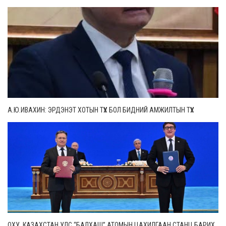
А.Ю.ИВАХИН: ЭРДЭНЭТ ХОТЫН ТҮҮХ БОЛ БИДНИЙ АМЖИЛТЫН ТҮҮХ
ОХУ, КАЗАХСТАН УЛС “БАЛХАШ” АТОМЫН ЦАХИЛГААН СТАНЦ БАРИХ