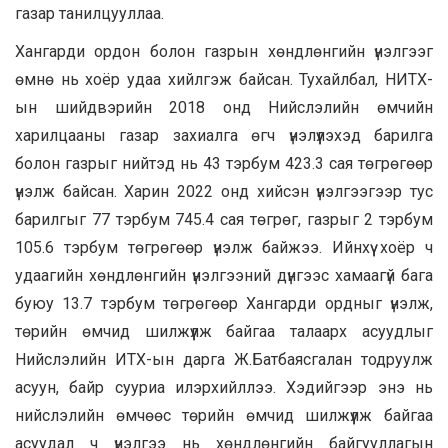
газар танилцууллаа.
Хангарди ордон болон газрын хөндлөнгийн үнэлгээг
өмнө нь хоёр удаа хийлгэж байсан. Тухайлбал, НИТХ-
ын шийдвэрийн 2018 онд Нийслэлийн өмчийн
харилцааны газар захиалга өгч үнэлүүлэхэд барилга
болон газрыг нийтэд нь 43 тэрбум 423.3 сая төгрөгөөр
үнэлж байсан. Харин 2022 онд хийсэн үнэлгээгээр тус
барилгыг 77 тэрбум 745.4 сая төгрөг, газрыг 2 тэрбум
105.6 тэрбум төгрөгөөр үнэлж байжээ. Ийнхүү хоёр ч
удаагийн хөндлөнгийн үнэлгээний дүнгээс хамаагүй бага
буюу 13.7 тэрбум төгрөгөөр Хангарди ордныг үнэлж,
төрийн өмчид шилжүүлж байгаа талаарх асуудлыг
Нийслэлийн ИТХ-ын дарга Ж.Батбаясгалан тодруулж
асуун, байр сууриа илэрхийллээ. Хэдийгээр энэ нь
нийслэлийн өмчөөс төрийн өмчид шилжүүлж байгаа
асуудал ч үнэлгээ нь хөндлөнгийн байгууллагын