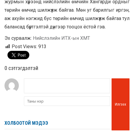
журмын хүрээнд нийслэлийн өмчийн Хангарди ордныг
төрийн өмчид шилжүүлж байгаа. Мөн уг барилгыг иргэн,
аж ахуйн нэгжид бус төрийн өмчид шилжүүлж байгаа тул
балансад бүртгэлтэй дүнгээр тооцох ёстой гэв.
Эх сурвалж:
Нийслэлийн ИТХ-ын ХМТ
Post Views:
913
0 cэтгэгдэлтэй
Илгээх
ХОЛБООТОЙ МЭДЭЭ