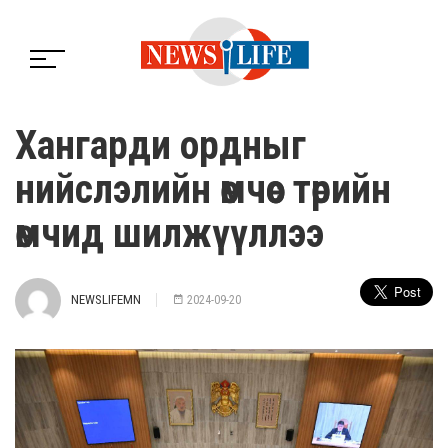
Хангарди ордныг
нийслэлийн өмчөөс төрийн
өмчид шилжүүллээ
NEWSLIFEMN
2024-09-20