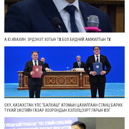
А.Ю.ИВАХИН: ЭРДЭНЭТ ХОТЫН ТҮҮХ БОЛ БИДНИЙ АМЖИЛТЫН ТҮҮХ
ОХУ, КАЗАХСТАН УЛС “БАЛХАШ” АТОМЫН ЦАХИЛГААН СТАНЦ БАРИХ
ТУХАЙ ЗАСГИЙН ГАЗАР ХООРОНДЫН ХЭЛЭЛЦЭЭРТ ГАРЫН ҮСЭГ
ЗУРЛАА