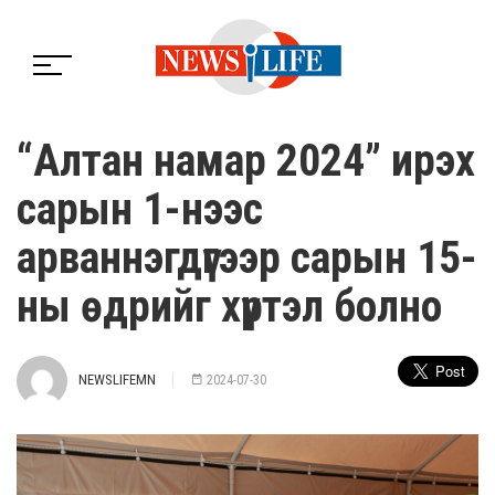
“Алтан намар 2024” ирэх
сарын 1-нээс
арваннэгдүгээр сарын 15-
ны өдрийг хүртэл болно
NEWSLIFEMN
2024-07-30