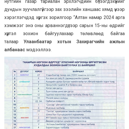
нутгийн газар тариалан эрхлэгчдийн бүтээгдэхүүнийг
дундын зуучлалгүйгээр зах зээлийн ханшаас хямд үнээр
хэрэглэгчдэд хүргэх зорилгоор “Алтан намар 2024 арга
хэмжээг энэ оны арваннэгдүгээр сарын 15-ны өдрийг
хүртэл зохион байгуулахаар төлөвлөөд байгаа
талаар
Улаанбаатар хотын Захирагчийн ажлын
албанаас
мэдээллээ.