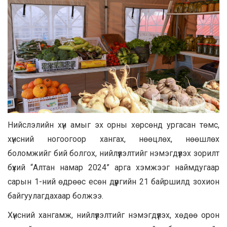
Нийслэлийн хүн амыг эх орны хөрсөнд ургасан төмс,
хүнсний ногоогоор хангах, нөөцлөх, нөөшлөх
боломжийг бий болгох, нийлүүлэлтийг нэмэгдүүлэх зорилт
бүхий “Алтан намар 2024” арга хэмжээг наймдугаар
сарын 1-ний өдрөөс есөн дүүргийн 21 байршилд зохион
байгуулагдахаар болжээ.
Хүнсний хангамж, нийлүүлэлтийг нэмэгдүүлэх, хөдөө орон