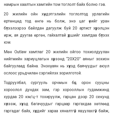
намрын хаалтын хамгийн том тоглолт байх болно гэв.
20 жилийн ойн хүндэтгэлийн тоглолтод урлагийн
ертөнцөд тод өнгө нь болж, энэ цаг үеийг уран
бүтээлээрээ байлдан дагуулж буй 20 артист хүрэлцэн
ирж, ая дуугаа өргөн, гайхалтай үдшийг хамтдаа бүтээх
юм.
Мөн Outlaw хамтлаг 20 жилийн ойгоо тохиолдуулан
нийгмийн хариуцлагын хүрээнд “20Х20” аяныг зохион
байгуулаад байна. Энэхүү аян нь хүүхэд баячуудыг аюул
ослоос урьдчилан сэргийлэх зорилготой.
Тодруулбал, сургууль орчмын бүс, орон сууцны
хороолол дундах зам, гэр хорооллын гудамжинд
хурдаа 20 км/ц-т тохируулж, гарцан дээр 20 секунд
хүлээж, хүүхэд багачуудыг гарцаар гаргахдаа хөтлөөд
гаргадаг байх, хүүхдийг хараа хяналтгүй явуулахгүй байж,