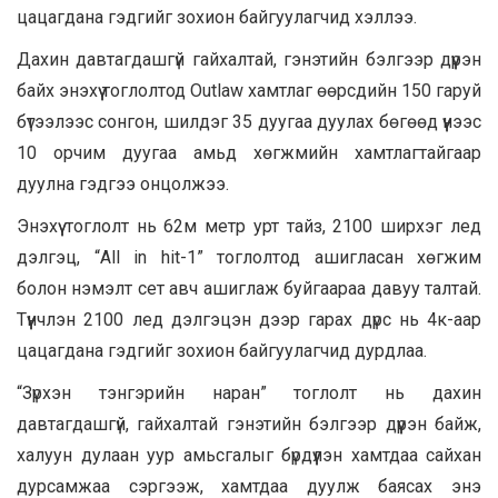
цацагдана гэдгийг зохион байгуулагчид хэллээ.
Дахин давтагдашгүй гайхалтай, гэнэтийн бэлгээр дүүрэн
байх энэхүү тоглолтод Outlaw хамтлаг өөрсдийн 150 гаруй
бүтээлээс сонгон, шилдэг 35 дуугаа дуулах бөгөөд үүнээс
10 орчим дуугаа амьд хөгжмийн хамтлагтайгаар
дуулна гэдгээ онцолжээ.
Энэхүү тоглолт нь 62м метр урт тайз, 2100 ширхэг лед
дэлгэц, “All in hit-1” тоглолтод ашигласан хөгжим
болон нэмэлт сет авч ашиглаж буйгаараа давуу талтай.
Түүнчлэн 2100 лед дэлгэцэн дээр гарах дүрс нь 4к-аар
цацагдана гэдгийг зохион байгуулагчид дурдлаа.
“Зүрхэн тэнгэрийн наран” тоглолт нь дахин
давтагдашгүй, гайхалтай гэнэтийн бэлгээр дүүрэн байж,
халуун дулаан уур амьсгалыг бүрдүүлэн хамтдаа сайхан
дурсамжаа сэргээж, хамтдаа дуулж баясах энэ