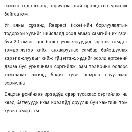
замын хөдөлгөөнд хариуцлагатай оролцохыг уриалж
байгаа юм.
Уг аяны хүрээнд Respect ticket-ийн борлуулалтын
тодорхой хувийг нийслэлд осол аваар хамгийн их гарч
буй 20 эмзэг цэг болох уулзваруудад гарцны тэмдэг
тэмдэглэгээ хийх, анхааруулах самбар байршуулах
зэрэг ажлуудыг хийж гүйцэтгэж, хүүхдийг осолд өртсөний
дараа бус урьдчилан сэргийлж, зам тээврийн ослоос
хамгаалах ажилд бодит хувь нэмрээ оруулахад
зориулна.
Бяцхан үрсийнхээ ирээдүйд сүүдэр тусахаас сэргийлэх нь
хүүхэд багачуудынхаа ирээдүйд оруулж буй хамгийн том
хувь нэмэр юм.