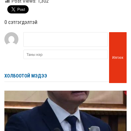
Post Views:
1,302
0 cэтгэгдэлтэй
Илгээх
ХОЛБООТОЙ МЭДЭЭ