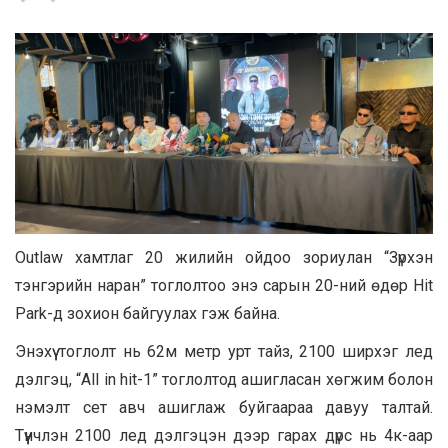
Outlaw хамтлаг 20 жилийн ойдоо зориулан “Зүрхэн
тэнгэрийн наран” тоглолтоо энэ сарын 20-ний өдөр Hit
Park-д зохион байгуулах гэж байна.
Энэхүү тоглолт нь 62м метр урт тайз, 2100 ширхэг лед
дэлгэц, “All in hit-1” тоглолтод ашигласан хөгжим болон
нэмэлт сет авч ашиглаж буйгаараа давуу талтай.
Түүнчлэн 2100 лед дэлгэцэн дээр гарах дүрс нь 4к-аар