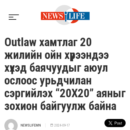
Оutlaw хамтлаг 20
жилийн ойн хүрээндээ
хүүхэд баячуудыг аюул
ослоос урьдчилан
сэргийлэх “20Х20” аяныг
зохион байгуулж байна
NEWSLIFEMN
2024-09-17