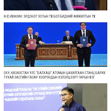
А.Ю.ИВАХИН: ЭРДЭНЭТ ХОТЫН ТҮҮХ БОЛ БИДНИЙ АМЖИЛТЫН ТҮҮХ
ОХУ, КАЗАХСТАН УЛС “БАЛХАШ” АТОМЫН ЦАХИЛГААН СТАНЦ БАРИХ
ТУХАЙ ЗАСГИЙН ГАЗАР ХООРОНДЫН ХЭЛЭЛЦЭЭРТ ГАРЫН ҮСЭГ
ЗУРЛАА