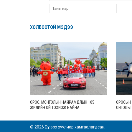
ХОЛБООТОЙ МЭДЭЭ
ОРОС, МОНГОЛЫН НАЙРАМДЛЫН 105
ОРОСЫН Х
ЖИЛИЙН ОЙ ТОХИОЖ БАЙНА
ОНГОЦЫГ
© 2026 Бүх эрх хуулиар хамгаалагдсан.