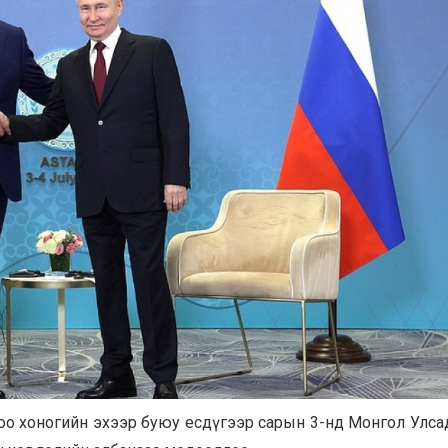
оо хоногийн эхээр буюу есдүгээр сарын 3-нд Монгол Улса