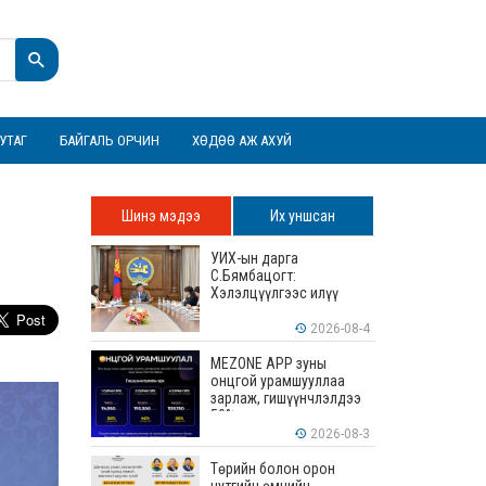
УТАГ
БАЙГАЛЬ ОРЧИН
ХӨДӨӨ АЖ АХУЙ
Шинэ мэдээ
Их уншсан
УИХ-ын дарга
С.Бямбацогт:
Хэлэлцүүлгээс илүү
хэрэгжилт, амлалтаас
илүү бодит үр дүн чухал
2026-08-4
MEZONE APP зуны
онцгой урамшууллаа
зарлаж, гишүүнчлэлдээ
50% хүртэлх хөнгөлөлт
үзүүлж эхэллээ
2026-08-3
Төрийн болон орон