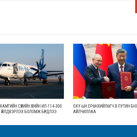
АМГИЙН СҮҮЛИЙН ҮЕИЙН ИЛ-114-300
ОХУ-ЫН ЕРӨНХИЙЛӨГЧ В.ПУТИН БН
 ҮЙЛДВЭРЛЭХ БОЛОМЖ БҮРДЛЭЭ
АЙЛЧИЛЛАА