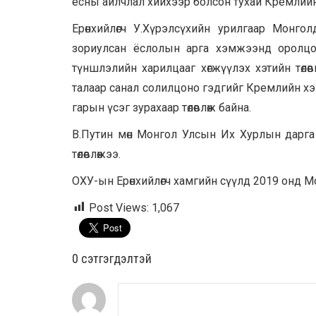
ёсны айлчлал хийхээр болсон тухай Кремлий
Ерөнхийлөгч У.Хүрэлсүхийн урилгаар Монг
зориулсан ёслолын арга хэмжээнд оролцо
түншлэлийн харилцааг хөгжүүлэх хэтийн төлө
талаар санал солилцоно гэдгийг Кремлийн хэ
гарын үсэг зурахаар төлөвлөж байна.
В.Путин мөн Монгол Улсын Их Хурлын дарга 
төлөвлөжээ.
ОХУ-ын Ерөнхийлөгч хамгийн сүүлд 2019 онд 
Post Views:
1,067
0 cэтгэгдэлтэй