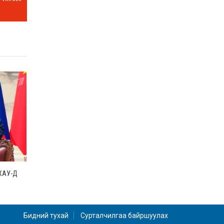
ХАУ-Д
Бидний тухай
Сурталчилгаа байршуулах