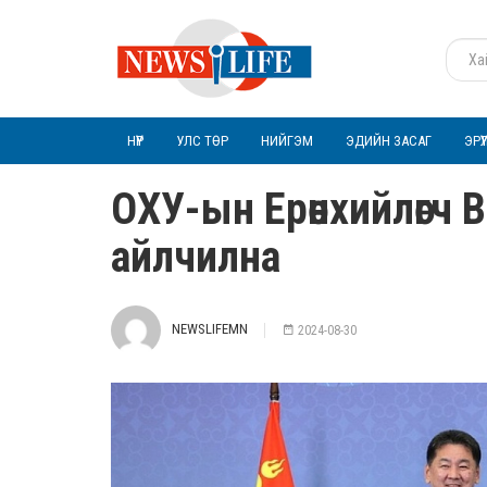
НҮҮР
УЛС ТӨР
НИЙГЭМ
ЭДИЙН ЗАСАГ
ЭРҮ
ОХУ-ын Ерөнхийлөгч
айлчилна
NEWSLIFEMN
2024-08-30