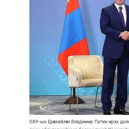
ОХУ-ын Ерөнхийлөгч Владимир Путин ирэх дол