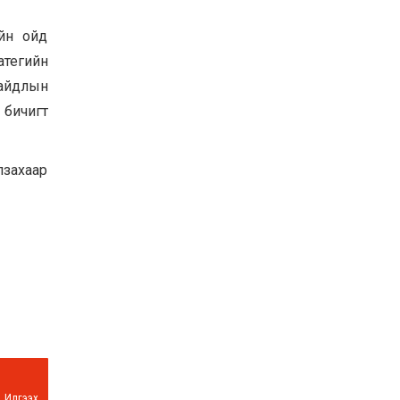
Баян-Өлгий аймгийн
дараагийн Засаг даргад
ийн ойд
Н.Тилеуханы нэр хүчтэй
тегийн
яригдаж байна
2026-07-30
байдлын
А.Ю.Ивахин: Эрдэнэт
 бичигт
хотын түүх бол бидний
амжилтын түүх
2026-07-27
лзахаар
Цэцэрлэгт суралцах
хүүхдүүдийн бүртгэлийг
наймдугаар сарын 10-23-
ны хооронд Emongolia
системээр зохион
2026-07-27
байгуулна
Илгээх