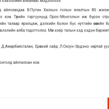
н хэвлэлийн албанаас мэдээллээ.
олд айлчлахдаа В.Путин Халхын голын ялалтын 85 жил
х юм. Төрийн тэргүүнүүд Орос-Монголын иж бүрэн стра
вийн талаар ярилцаж, дэлхийн болон бүс нутгийн өнөөгийн 
влэлийн алба тодотголоо. Мөн хоёр талын хэд хэдэн баримт
Д.Амарбаясгалан, Ерөнхий сайд Л.Оюун-Эрдэнэ нартай уу
Монголд айлчилсан юм.