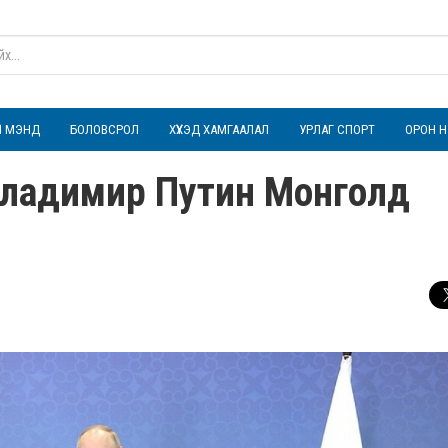
ҮЛ МЭНД
БОЛОВСРОЛ
ХҮҮХЭД ХАМГААЛАЛ
УРЛАГ СПОРТ
ОРОН Н
 Владимир Путин Монголд