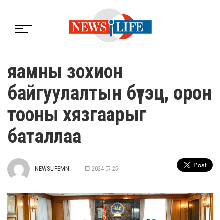
яамны зохион
байгуулалтын бүтэц, орон
тооны хязгаарыг
баталлаа
NEWSLIFEMN
2024-07-25