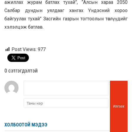
ажиллах журам батлах тухай”, “Алсын хараа 2050
Салбар дундын уялдааг хангах Үндэсний хороо
байгуулах тухай” Засгийн газрын тогтоолын төслүүдийг
хэлэлцэж батлав.
Post Views:
977
0 cэтгэгдэлтэй
Илгээх
ХОЛБООТОЙ МЭДЭЭ