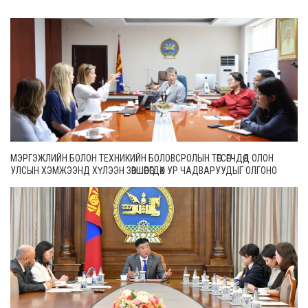
МЭРГЭЖЛИЙН БОЛОН ТЕХНИКИЙН БОЛОВСРОЛЫН ТӨГСӨГЧДӨД ОЛОН
УЛСЫН ХЭМЖЭЭНД ХҮЛЭЭН ЗӨВШӨӨРӨГДӨХ УР ЧАДВАРУУДЫГ ОЛГОНО