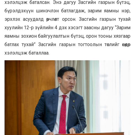
хэлэлцэж баталсан. Энэ дагуу Засгийн газрын бүтэц,
бүрэлдэхүүн шинэчлэн батлагдаж, зарим яамны нэр,
эрхлэх асуудалд өөрчлөлт орсон. Засгийн газрын тухай
хуулийн 12-р зүйлийн 4 дэх хэсэгт заасны дагуу “Зарим
яамны зохион байгуулалтын бүтэц, орон тооны хязгаар
батлах тухай” Засгийн газрын тогтоолын төслийг өнөөдөр
хэлэлцэж баталлаа.