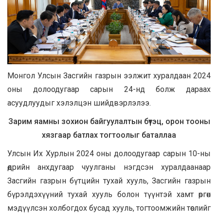
Монгол Улсын Засгийн газрын ээлжит хуралдаан 2024
оны долоодугаар сарын 24-нд болж дараах
асуудлуудыг хэлэлцэн шийдвэрлэлээ.
Зарим яамны зохион байгуулалтын бүтэц, орон тооны
хязгаар батлах тогтоолыг баталлаа
Улсын Их Хурлын 2024 оны долоодугаар сарын 10-ны
өдрийн анхдугаар чуулганы нэгдсэн хуралдаанаар
Засгийн газрын бүтцийн тухай хууль, Засгийн газрын
бүрэлдэхүүний тухай хууль болон түүнтэй хамт өргөн
мэдүүлсэн холбогдох бусад хууль, тогтоомжийн төслийг