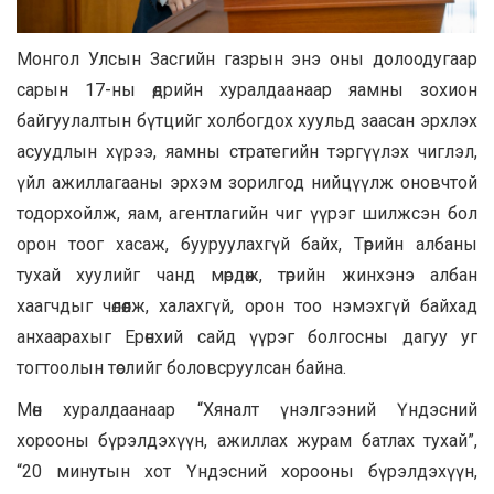
Монгол Улсын Засгийн газрын энэ оны долоодугаар
сарын 17-ны өдрийн хуралдаанаар яамны зохион
байгуулалтын бүтцийг холбогдох хуульд заасан эрхлэх
асуудлын хүрээ, яамны стратегийн тэргүүлэх чиглэл,
үйл ажиллагааны эрхэм зорилгод нийцүүлж оновчтой
тодорхойлж, яам, агентлагийн чиг үүрэг шилжсэн бол
орон тоог хасаж, бууруулахгүй байх, Төрийн албаны
тухай хуулийг чанд мөрдөж, төрийн жинхэнэ албан
хаагчдыг чөлөөлж, халахгүй, орон тоо нэмэхгүй байхад
анхаарахыг Ерөнхий сайд үүрэг болгосны дагуу уг
тогтоолын төслийг боловсруулсан байна.
Мөн хуралдаанаар “Хяналт үнэлгээний Үндэсний
хорооны бүрэлдэхүүн, ажиллах журам батлах тухай”,
“20 минутын хот Үндэсний хорооны бүрэлдэхүүн,