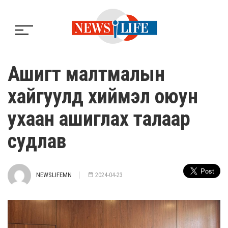
Ашигт малтмалын
хайгуулд хиймэл оюун
ухаан ашиглах талаар
судлав
NEWSLIFEMN
2024-04-23