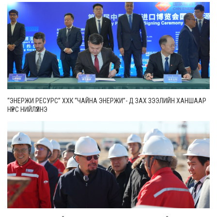
“ЭНЕРЖИ РЕСУРС” ХХК “ЧАЙНА ЭНЕРЖИ”- Д ЗАХ ЗЭЭЛИЙН ХАНШААР
НҮҮРС НИЙЛҮҮЛНЭ