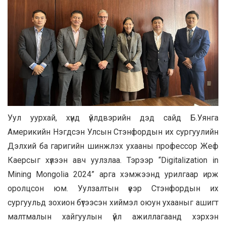
Уул уурхай, хүнд үйлдвэрийн дэд сайд Б.Уянга
Америкийн Нэгдсэн Улсын Стэнфордын их сургуулийн
Дэлхий ба гаригийн шинжлэх ухааны профессор Жеф
Каерсыг хүлээн авч уулзлаа. Тэрээр “Digitalization in
Mining Mongolia 2024” арга хэмжээнд урилгаар ирж
оролцсон юм. Уулзалтын үеэр Стэнфордын их
сургуульд зохион бүтээсэн хиймэл оюун ухааныг ашигт
малтмалын хайгуулын үйл ажиллагаанд хэрхэн