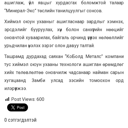
ашиглаж, үйл явцыг хурдасгах боломжтой талаар
“Минерал-Экс” төслийн танилцуулгыг сонсов.
Хиймэл оюун ухааныг ашигласнаар зардлыг хэмнэх,
эрсдэлийг бууруулах, хүн болон санхүүгийн нөөцийг
оновчтой хуваарилах, байгаль орчинд үзүүлэх нөлөөллийг
урьдчилан үнэлэх зэрэг олон давуу талтай.
Ташрамд дурдахад саяхан “КоБолд Металс” компани
тус хиймэл оюун ухааны технологи ашиглан өрөмдлөг
хийх төлөвлөлтөө оновчилж чадсанаар найман сарын
хугацаанд Замби улсад зэсийн томоохон орд
илэрүүлжээ.
Post Views:
600
0 cэтгэгдэлтэй