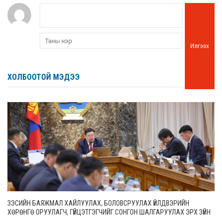
Илгээх
ХОЛБООТОЙ МЭДЭЭ
ЗЭСИЙН БАЯЖМАЛ ХАЙЛУУЛАХ, БОЛОВСРУУЛАХ ҮЙЛДВЭРИЙН
ХӨРӨНГӨ ОРУУЛАГЧ, ГҮЙЦЭТГЭГЧИЙГ СОНГОН ШАЛГАРУУЛАХ ЭРХ ЗҮЙН
ОРЧНЫГ САЙЖРУУЛНА