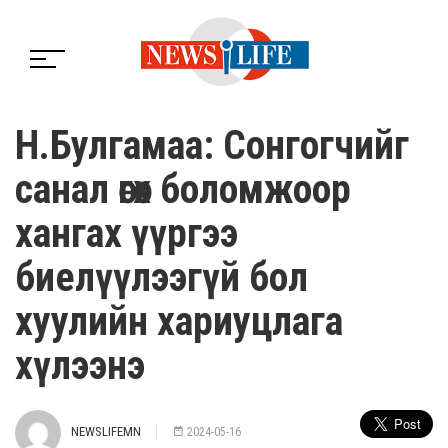
Н.Булгамаа: Сонгогчийг
санал өгөх боломжоор
хангах үүргээ
биелүүлээгүй бол
хуулийн хариуцлага
хүлээнэ
NEWSLIFEMN
2024-05-16