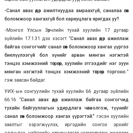
-Санал авах өдөр ажилтнуудаа амраахгүй, саналаа өгөх
боломжоор хангахгүй бол хариуцлага яригдах уу?
-Монгол Улсын Зөрчлийн тухай хуулийн 17 дугаар
зүйлийн 17.1.31 дэх хэсэгт “
Санал авах өдөр ажиллаж
байгаа сонгогчийг санал өгөх боломжоор хангах үүргээ
биелүүлээгүй бол хүнийг арван мянган нэгжтэй
тэнцэх хэмжээний төгрөгөөр, хуулийн этгээдийг нэг зуун
мянган нэгжтэй тэнцэх хэмжээний төгрөгөөр торгоно.
”
гэж заасан байдаг.
УИХ-ын сонгуулийн тухай хуулийн 66 дугаар зүйлийн
66.16 “
Санал авах өдөр ажиллаж байгаа сонгогчид
тухайн байгууллагын удирдлага чөлөө олгож, түүнийг
санал өгөх боломжоор хангах үүрэгтэй.”
гэсэн хуулийн
заалтыг хэрэгжүүлэх, иргэдийн сонгох эрхийг
эдлүүлэх, нийгмийн хариуцлагаа ухамсарлаж ажиллах