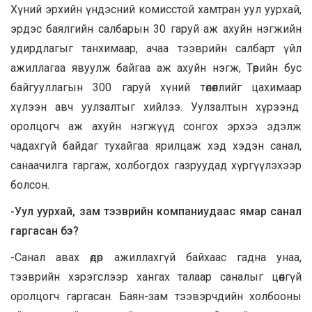
Хүний эрхийн үндэсний комисстой хамтран уул уурхай,
эрдэс баялгийн салбарын 30 гаруй аж ахуйн нэгжийн
удирдлагыг танхимаар, ачаа тээврийн салбарт үйл
ажиллагаа явуулж байгаа аж ахуйн нэгж, Төрийн бус
байгууллагын 300 гаруй хүний төлөөллийг цахимаар
хүлээн авч уулзалтыг хийлээ. Уулзалтын хүрээнд
оролцогч аж ахуйн нэгжүүд сонгох эрхээ эдэлж
чадахгүй байдаг тухайгаа ярилцаж хэд хэдэн санал,
санаачилга гаргаж, холбогдох газруудад хүргүүлэхээр
болсон.
-Уул уурхай, зам тээврийн компаниудаас ямар санал
гаргасан бэ?
-Санал авах өдөр ажиллахгүй байхаас гадна унаа,
тээврийн хэрэгслээр хангах талаар саналыг цөөнгүй
оролцогч гаргасан. Баян-зам тээвэрчдийн холбооны