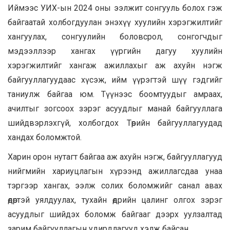
Иймээс УИХ-ын 2024 оны ээлжит сонгууль болох гэж
байгаатай холбогдуулан энэхүү хуулийн хэрэгжилтийг
хангуулах, сонгуулийн боловсрол, сонгогчдыг
мэдээллээр хангах үүргийн дагуу хуулийн
хэрэгжилтийг хангаж ажиллахыг аж ахуйн нэгж
байгууллагуудаас хүсэж, ийм үүрэгтэй шүү гэдгийг
таниулж байгаа юм. Түүнээс боомтуудыг амраах,
ачилтыг зогсоох зэрэг асуудлыг манай байгууллага
шийдвэрлэхгүй, холбогдох Төрийн байгууллагуудад
хандах боломжтой.
Харин орон нутагт байгаа аж ахуйн нэгж, байгууллагууд
нийгмийн хариуцлагын хүрээнд ажиллагсдаа унаа
тэргээр хангах, ээлж солих боломжийг санал авах
өдөртэй уялдуулах, тухайн өдрийн цалинг олгох зэрэг
асуудлыг шийдэх боломж байгааг дээрх уулзалтад
зарим байгууллагын удирдлагууд хэлж байсан.