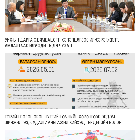
УИХ-ЫН ДАРГА С.БЯМБАЦОГТ: ХЭЛЭЛЦҮҮЛГЭЭС ИЛҮҮ ХЭРЭГЖИЛТ,
АМЛАЛТААС ИЛҮҮ БОДИТ ҮР ДҮН ЧУХАЛ
ТӨРИЙН БОЛОН ОРОН НУТГИЙН ӨМЧИЙН ХӨРӨНГӨӨР ЭРДЭМ
ШИНЖИЛГЭЭ, СУДАЛГААНЫ АЖИЛ ХИЙХЭД ТЕНДЕРИЙН БОЛОН
ГҮЙЦЭТГЭЛИЙН БАТАЛГАА ГАРГАХГҮЙ