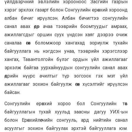
үйлдвэрчний эвлэлийн хорооноос Засгийн газрын
хэрэг эрхлэх газарт болон Сонгуулийн ерөнхий хороонд
албан бичиг ирүүлсэн. Албан бичигтээ сонгуулийн
санал авах өдөр ачаа тээврийн боомтуудыг амраах,
ажиллагсдыг оршин суух үндсэн хаяг дээрээ очиж
саналаа өгөх боломжоор хангахад зориулж тухайн
байгууллага нь нэгдсэн унаа, тээврийн хэрэгслээр
хангах, Тавантолгойн бүлэг ордын үйл ажиллагааг
эрхэлж байгаа уурхайнуудын сонгуулийн санал авах
өдрийн нүүрс ачилтыг түр зогсоох гэх мэт үйл
ажиллагааг зохион байгуулж өгөх хүсэлтийг ирүүлсэн
байсан.
Сонгуулийн ерөнхий хороо бол Сонгуулийн төв
байгууллагын тухай хуульд заасны дагуу УИХ-ын
болон Ерөнхийлөгчийн сонгууль, ард нийтийн санал
асуулгыг зохион байгуулах эрхтэй байгууллага юм.