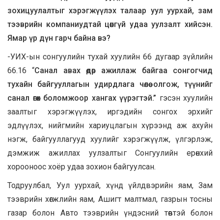
зохицуулалтыг хэрэгжүүлэх талаар уул уурхай, зам
тээврийн компаниудтай цөөнгүй удаа уулзалт хийсэн.
Ямар үр дүн гарч байна вэ?
-УИХ-ын сонгуулийн тухай хуулийн 66 дугаар зүйлийн
66.16 “
Санал авах өдөр ажиллаж байгаа сонгогчид
тухайн байгууллагын удирдлага чөлөө олгож, түүнийг
санал өгөх боломжоор хангах үүрэгтэй.”
гэсэн хуулийн
заалтыг хэрэгжүүлэх, иргэдийн сонгох эрхийг
эдлүүлэх, нийгмийн хариуцлагын хүрээнд аж ахуйн
нэгж, байгууллагууд хуулийг хэрэгжүүлж, үлгэрлэж,
дэмжиж ажиллах уулзалтыг Сонгуулийн ерөнхий
хорооноос хоёр удаа зохион байгуулсан.
Тодруулбал, Уул уурхай, хүнд үйлдвэрийн яам, Зам
тээврийн хөгжлийн яам, Ашигт малтмал, газрын тосны
газар болон Авто тээврийн үндэсний төвтэй болон