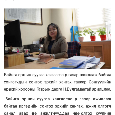
Байнга оршин суугаа хаягаасаа өөр газар ажиллаж байгаа
сонгогчдын сонгох эрхийг хангах талаар Сонгуулийн
ерөнхий хорооны Газрын дарга Н.Булгамаатай ярилцлаа.
-Байнга оршин суугаа хаягаасаа өөр газар ажиллаж
байгаа иргэдийн сонгох эрхийг хангах, ажил олгогч
санал авах өдөр ажилтнууддаа чөлөө олгох хуулийн