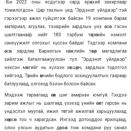
-Би 2022 оны есдүгээр сард ерөнхий захирлаар
томилогдсон. Цар тахлын үед “Эрдэнэт үйлдвэр”-тэй
гэрээгээр ажил гүйцэтгэж байсан 19 компани бараа
материал, агуулах, тээврийн зардлын үнэ өссөн гэсэн
шалтгаанаар нийт 183 тэрбум төгрөгийн нэмэлт
санхүүжилт олгохыг хүссэн байдаг. Тэдгээр компани
өссөн зардлаа Барилгын хөгжлийн төвөөр магадлагаа
хийлгэж баталгаажуулсан тул “Эрдэнэт үйлдвэр”
нэхсэн мөнгийг нь хүлээн зөвшөөрч, зардлын тодотгол
хийгээд, Төрийн өмчийн бодлого зохицуулалтын газраар
батлуулаад, олгоход бэлэн болсон байсан.
Мэдээж тараагаад өгөх шиг амархан юмгүй. Гэхдээ
зарим ажлыг нь шалгаад үзэхэд үнийн өсөлт гарсан нь
үндэслэл муутай, ижил төстэй ажилтай харьцуулахад
хөөсөрсөн тоо ч харагдсан. Ингээд дотооддоо ярилцаад,
олон улсын аудитын дөрвөн том комдани руу санал