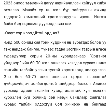
2023 оноос төлөвлөсний дагуу нарийвчилсан хайгуул хийж
эхэллээ. Манайх ер нь жил бүр хайгуулын ажилд
тодорхой хэмжээний хөрөнгө зарцуулж ирсэн. Ингэж
байж бид нөөцөө нэмэгдүүлээд яваа юм.
-Оюут хэр ирээдүйтэй орд вэ?
-Бид 500 орчим сая тонн хүдрийн нөөц зурагдах болов уу
гэж найдаж байгаа. Үүнээс гадна Засгийн газрын өнгөрсөн
гуравдугаар сарын 20-ны хуралдаанаар “Эрдэнэт
үйлдвэр”-ийн 60-70 жил ашиглах хаягдал хураах шинэ
сангийн талбайг улсын тусгай хэрэгцээнд авахууллаа.
Энэ бол 60-70 жил ашиглах ордыг нээсэнтэй
дүйцэхүйц ач холбогдолтой шийдвэр болсон. Аливаа
уурхайд эдийн засгийн хувьд ашигтай, хүн, амьтан,
хүрээлэн буй орчинд сөрөг нөлөөгүй байдлаар хаягдлаа
хураах талбай олдохгүй бол хичнээн нөөц байгаад