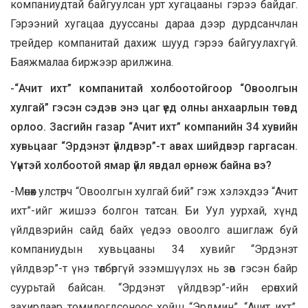
компаниудтай байгуулсан урт хугацааны гэрээ байдаг.
Гэрээний хугацаа дууссаны дараа дээр дурдсанчлан
трейдер компанитай дахиж шууд гэрээ байгуулахгүй.
Баяжмалаа биржээр арилжина.
-“Ачит ихт” компанитай холбоотойгоор “Овоолгын
хулгай” гэсэн сэдэв энэ цаг үед олны анхаарлын төвд
орлоо. Засгийн газар “Ачит ихт” компанийн 34 хувийн
хувьцааг “Эрдэнэт үйлдвэр”-т авах шийдвэр гаргасан.
Үүнтэй холбоотой ямар үйл явдал өрнөж байна вэ?
-Мөнөөх улстөрч “Овоолгын хулгай бий” гэж хэлэхдээ “Ачит
ихт”-ийг жишээ болгон татсан. Би Уул уурхай, хүнд
үйлдвэрийн сайд байх үедээ овоолго ашиглаж буй
компаниудын хувьцааны 34 хувийг “Эрдэнэт
үйлдвэр”-т үнэ төлбөргүй эзэмшүүлэх нь зөв гэсэн байр
суурьтай байсан. “Эрдэнэт үйлдвэр”-ийн ерөнхий
захирлаар томилогдсоноос хойш “Эрдмин”, “Ачит ихт”,