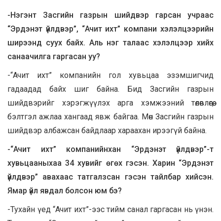
-Нэгэнт Засгийн газрын шийдвэр гарсан учраас
“Эрдэнэт үйлдвэр”, “Ачит ихт” компани хэлэлцээрийн
ширээнд суух байх. Аль нэг талаас хэлэлцээр хийх
санаачилга гаргасан уу?
-“Ачит ихт” компанийн гол хувьцаа эзэмшигчид
гадаадад байх шиг байна. Бид Засгийн газрын
шийдвэрийг хэрэгжүүлэх арга хэмжээний төлөвлөгөө,
бэлтгэл ажлаа хангаад явж байгаа. Мөн Засгийн газрын
шийдвэр албажсан байдлаар хараахан ирээгүй байна.
-“Ачит ихт” компанийнхан “Эрдэнэт үйлдвэр”-т
хувьцааныхаа 34 хувийг өгөх гэсэн. Харин “Эрдэнэт
үйлдвэр” авахаас татгалзсан гэсэн тайлбар хийсэн.
Ямар үйл явдал болсон юм бэ?
-Тухайн үед “Ачит ихт”-ээс тийм санал гаргасан нь үнэн.