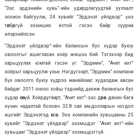
“Зэс эрдэнийн хувь”-ийн удирдлагуудтай уулзалт
зохион байгуулж, 34 хувийг “Эрдэнэт үйлдвэр” үнэ
төлбөргүй эзэмших ёстой гэсэн байр сууриа
илэрхийлсэн.
“Эрдэнэт үйлдвэр”-ийн балансын бус хүдэр буюу
овоолгыг ашигласан хоёр жишээ бий. Тэгэхээр бид
харьцуулах юмтай гэсэн үг. “Эрдмин”, “Ачит ихт”
хоёрыг харьцуулж үзье. Нэгдүгээрт, “Эрдмин” компани
бүх овоолго буюу хүдрээ манайхаас худалдаж авсан
байдаг. 2011 оноос хойш тэднийд дахиж балансын бус
хүдэр өгөөгүй. Хоёрдугаарт, “Ачит ихт”-ээс дөрөв дахин бага
хүчин чадалтай боловч 32.8 сая ам.долларын ногдол
ашгийг Эрдэнэтэд өгсөн. Энэ компанийн хувьцааны 25
хувийг “Эрдэнэт үйлдвэр” эзэмшдэг. “Ачит ихт”-ийн
хувьцааг “Эрдэнэт үйлдвэр” эзэмшдэггүй.