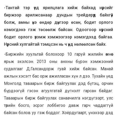
-Тантай тэр үед ярилцлага хийж байхад нүүрсийг
биржээр арилжсанаар дундын трейдерүүд байхгүй
болж, амны үнэ өндөр дүнгээр өсөн, бодит орлого
нэмэгдэнэ гэж төсөөлж байсан. Одоогоор нүүрсний
бодит орлого үлэмж хэмжээгээр нэмэгдээд байгаа.
Нүүрсний хулгайтай тэмцсэн нь ч үүнд нөлөөлсөн байх.
-Биржийн хуультай болохоор 10 гаруй жилийн өмнөөс
ярьж эхэлсэн. 2013 оны анхны бүрэн хэмжээний
судалгааг Д.Галсандорж гуай хийж байсан. Манай
ажлын хэсэгт бас орж ажилласан хүн л дээ. Тухайн үед
Монголд таваарын бирж байгуулах дэд бүтэц, орчин
бүрдээгүй гэсэн агуулгатай дүгнэлт гарсан байдаг.
Таваарын бирж байгуулах санаачилга нэгдүгээрт, улс
төрийн босго, эсрэг лоббигоо давж гарч чаддаггүй
байсан болов уу гэж боддог. Хоёрдугаарт, үнэхээр дэд