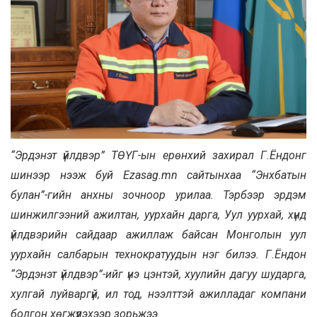
“Эрдэнэт үйлдвэр” ТӨҮГ-ын ерөнхий захирал Г.Ёндонг
шинээр нээж буй Ezasag.mn сайтынхаа “Энхбатын
булан”-гийн анхны зочноор урилаа. Тэрбээр эрдэм
шинжилгээний ажилтан, уурхайн дарга, Уул уурхай, хүнд
үйлдвэрийн сайдаар ажиллаж байсан Монголын уул
уурхайн салбарын технократуудын нэг билээ. Г.Ёндон
“Эрдэнэт үйлдвэр”-ийг үнэ цэнтэй, хуулийн дагуу шударга,
хулгай луйваргүй, ил тод, нээлттэй ажилладаг компани
болгон хөгжүүлэхээр зорьжээ.