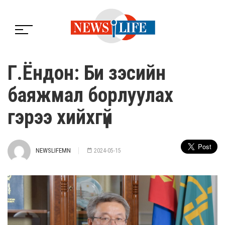
Г.Ёндон: Би зэсийн
баяжмал борлуулах
гэрээ хийхгүй
NEWSLIFEMN
2024-05-15