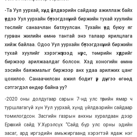
-Та Уул уурхай, хүнд үйлдвэрийн сайдаар ажиллаж байх
үедээ Уул уурхайн бүтээгдэхүүний биржийн тухай хуулийн
төслийг санаачлан батлуулсан. Тухайн үед буюу яг
гурван жилийн өмнө тантай энэ талаар ярилцлага
хийж байлаа. Одоо Уул уурхайн бүтээгдэхүүний биржийн
тухай хуулийг хэрэгжүүлээд нүүрс, төмрийн хүдрийг
биржээр арилжаалдаг болсон. Хэд хоногийн өмнө
зэсийн баяжмалыг биржээр анх удаа арилжих цанг
цохилоо. Санаачилсан ажил бодит үр дүнгээ өгөөд
сэтгэгдэл өндөр байна уу?
-2020 оны долдугаар сарын 7-нд улс төрийн ямар ч
туршлагагүй хүн Уул уурхай, хүнд үйлдвэрийн сайдаар
томилогдсон. Засгийн газрын анхны хуралдаан дээр
Ерөнхий сайд У.Хүрэлсүх “Сайд бүр улс орны эдийн
засаг, ард иргэдийн амьжиргаанд хэрэгтэй ядаж нэг