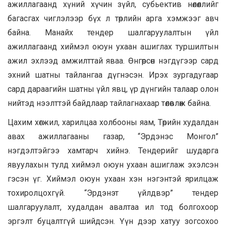
ажиллагаанд хүний хүчин зүйл, субьектив нөлөөллийг
багасгах чиглэлээр бүх л төрлийн арга хэмжээг авч
байна. Манайх тендер шалгаруулалтын үйл
ажиллагаанд хиймэл оюун ухаан ашиглах туршилтын
ажил эхлээд амжилттай яваа. Өнгөрсөн нэгдүгээр сард
эхний шатны тайлангаа дүгнэсэн. Ирэх зургадугаар
сард дараагийн шатны үйл явц, үр дүнгийн талаар олон
нийтэд нээлттэй байдлаар тайлагнахаар төлөвлөж байна.
Цахим хөгжил, харилцаа холбооны яам, Төрийн худалдан
авах ажиллагааны газар, “Эрдэнэс Монгол”
нэгдэлтэйгээ хамтарч хийнэ. Тендерийг шударга
явуулахын тулд хиймэл оюун ухаан ашиглаж эхэлсэн
гэсэн үг. Хиймэл оюун ухаан хэн нэгэнтэй ярилцаж
тохиролцохгүй. “Эрдэнэт үйлдвэр” тендер
шалгаруулалт, худалдан авалтаа ил тод болгохоор
эргэлт буцалтгүй шийдсэн. Үүн дээр хатуу зогсохоо