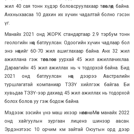
жил 40 сая тонн хүдэр боловсруулахаар төлөвлөөд байна.
Анхныхаасаа 10 дахин их хүчин чадалтай болно гэсэн
үг.
Манайх 2021 онд ЖОРК стандартаар 2.9 тэрбум тонн
геологийн нөөц батлуулсан. Одоогийн хүчин чадлаар бол
энэ нөөцийг 60-70 жил ашиглахаар байна. Анх 32 жил
ажиллана гэж төлөвлөсөн уурхай 45 жил ажиллачихлаа.
Дараагийн 45 жил ажиллах нь ч тодорхой байна. Бид
2021 онд батлуулсан нөөц дээрээ Австралийн
туршлагатай компаниар ТЭЗҮ хийлгэж байгаа. Би
хувьдаа ТЭЗҮ-ээр дахиад 45 жил ажиллах нь тодорхой
болох болов уу гэж бодож байна.
Мэдээж зэсийн үнэ маш ихээр нөлөөлнө. Мөн манайх 2022
онд хайгуулын зургаан лиценз шинээр авсан.
Эрдэнэтээс 10 орчим км зайтай Оюутын орд дээр