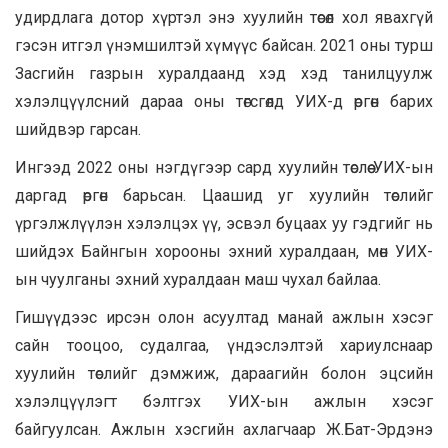
удирдлага дотор хүртэл энэ хуулийн төсөл хол явахгүй
гэсэн итгэл үнэмшилтэй хүмүүс байсан. 2021 оны турш
Засгийн газрын хуралдаанд хэд хэд танилцуулж
хэлэлцүүлсний дараа оны төгсгөлд УИХ-д өргөн барих
шийдвэр гарсан.
Ингээд 2022 оны нэгдүгээр сард хуулийн төслөө УИХ-ын
даргад өргөн барьсан. Цаашид уг хуулийн төслийг
үргэлжлүүлэн хэлэлцэх үү, эсвэл буцаах уу гэдгийг нь
шийдэх Байнгын хорооны эхний хуралдаан, мөн УИХ-
ын чуулганы эхний хуралдаан маш чухал байлаа.
Гишүүдээс ирсэн олон асуултад манай ажлын хэсэг
сайн тооцоо, судалгаа, үндэслэлтэй хариулснаар
хуулийн төслийг дэмжиж, дараагийн болон эцсийн
хэлэлцүүлэгт бэлтгэх УИХ-ын ажлын хэсэг
байгуулсан. Ажлын хэсгийн ахлагчаар Ж.Бат-Эрдэнэ