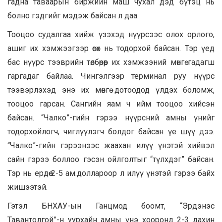
гадна таваарын биржийн маш чухал дэд бүтэц нь
болно гэдгийг мэдэж байсан л даа.
Тооцоо судалгаа хийж үзэхэд нүүрсээс олох орлого,
ашиг их хэмжээгээр өсөх нь тодорхой байсан. Тэр үед
бас нүүрс тээврийн төлбөрөөр их хэмжээний мөнгө гадагш
гаргадаг байлаа. Чингэлгээр терминал руу нүүрс
тээвэрлэхэд энэ их мөнгө дотоодод үлдэх боломж,
тооцоо гарсан. Сангийн яам ч ийм тооцоо хийсэн
байсан. “Чалко”-гийн гэрээ нүүрсний амны үнийг
тодорхойлогч, чиглүүлэгч болдог байсан үе шүү дээ.
“Чалко”-гийн гэрээнээс жаахан илүү үнэтэй хийвэл
сайн гэрээ боллоо гэсэн ойлголтыг “түлхдэг” байсан.
Тэр нь ердөө 2-5 ам.доллароор л илүү үнэтэй гэрээ байх
жишээтэй.
Гэтэл БНХАУ-ын Ганцмод боомт, “Эрдэнэс
Тавантолгой”-н уурхайн амны үнэ хооронд 2-3 дахин