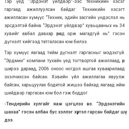
Тэр үед “Эрдэнэт үйлдвэр”-ээс техникийн хэсэг
гаргаад ажиллуулсан байдаг. Техникийн хэсэгт
ажилласан хүмүүс “Техник, эдийн засгийн үндэслэл нь
эрсдэлтэй байна. “Эрдэнэт үйлдвэр” хувьцааных нь 34
хувийг авбал давхар өрөнд орж магадгүй нь” гэсэн
дүгнэлт хийгээд татгалзсан юм билээ.
Тэр хүмүүс яагаад тийм дүгнэлт гаргасныг мэдэхгүй.
“Эрдмин” компани тухайн үед тогтвортой ажиллаад, өр
ширээ дараад, 2006 оноос ногдол ашгаа хуваарилаад
эхэлчихсэн байсан. Хэвийн үйл ажиллагаа явуулж
байсан, харьцуулах бодитой жишээ байхад яагаад ийм
шийдвэр гаргасан юм бол гэж боддог.
-Тендерийн хулгайг яаж цэгцлэх вэ. “Эрдэнэтийн
шахаа” гэсэн албан бус хэллэг хүртэл гарсан байдаг шүү
дээ.