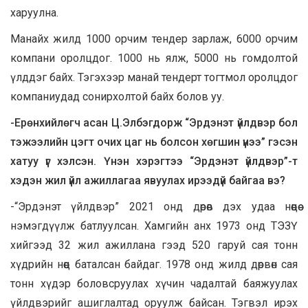
харуулна.
Манайх жилд 1000 орчим тендер зарлаж, 6000 орчим
компани оролцдог. 1000 нь ялж, 5000 нь гомдолтой
үлддэг байх. Тэгэхээр манай тендерт тогтмол оролцдог
компаниудад сонирхолтой байх болов уу.
-Ерөнхийлөгч асан Ц.Элбэгдорж “Эрдэнэт үйлдвэр бол
тэжээлийн цэгт очих цаг нь болсон хөгшин үнээ” гэсэн
хатуу үг хэлсэн. Үнэн хэрэгтээ “Эрдэнэт үйлдвэр”-т
хэдэн жил үйл ажиллагаа явуулах ирээдүй байгаа вэ?
-“Эрдэнэт үйлдвэр” 2021 онд дөрөв дэх удаа нөөцөө
нэмэгдүүлж батлуулсан. Хамгийн анх 1973 онд ТЭЗҮ
хийгээд 32 жил ажиллана гээд 520 гаруй сая тонн
хүдрийн нөөц баталсан байдаг. 1978 онд жилд дөрвөн сая
тонн хүдэр боловсруулах хүчин чадалтай баяжуулах
үйлдвэрийг ашиглалтад оруулж байсан. Тэгвэл ирэх