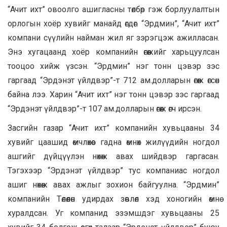
“Ачит ихт” овоолго ашигласны төлбөр гэж борлуулалтын
орлогын хоёр хувийг манайд өгдөг. “Эрдмин”, “Ачит ихт”
компани сүүлийн найман жил яг зэрэгцэж ажилласан.
Энэ хугацаанд хоёр компанийн өгөөжийг харьцуулсан
тооцоо хийж үзсэн. “Эрдмин” нэг тонн цэвэр зэс
гаргаад “Эрдэнэт үйлдвэр”-т 712 ам.долларын өгөөж өгсөн
байна лээ. Харин “Ачит ихт” нэг тонн цэвэр зэс гаргаад
“Эрдэнэт үйлдвэр”-т 107 ам.долларын өгөөж өгч ирсэн.
Засгийн газар “Ачит ихт” компанийн хувьцааны 34
хувийг цаашид өмчлөхөөс гадна өмнөх жилүүдийн ногдол
ашгийг дүйцүүлэн нөхөж авах шийдвэр гаргасан.
Тэгэхээр “Эрдэнэт үйлдвэр” тус компаниас ногдол
ашиг нөхөж авах ажлыг зохион байгуулна. “Эрдмин”
компанийн Төлөөлөн удирдах зөвлөл хэд хоногийн өмнө
хуралдсан. Уг компанид эзэмшдэг хувьцааны 25