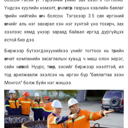
Үндсэн хуулийн нэмэлт, өөрчлөлтөөр газрын хэвлийн баялаг
төрийн нийтийн өмч болсон. Тэгэхээр 3.5 сая иргэний
өмчийг аль нэг захирал хэн нэг хүнтэй үнэ тохирч, зах
зээлээс хямд үнээр зараад байвал иргэд дургүйцэх
ёстой биз дээ.
Биржээр бүтээгдэхүүнийхээ үнийг тогтоох нь төрийн
өмчит компанийн засаглалын хувьд ч маш олон эерэг,
сайн нөлөөтэй. Нүүрс, төмөр, зэсийг биржээр нээлттэй, ил
тод арилжаалж эхэлсэн нь иргэн бүр “баялагтаа эзэн
Монгол” болж буйн нэг жишээ.