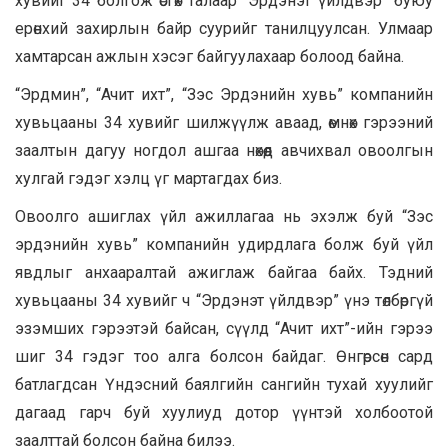
хувийг 34 болгож өсгөх талаар “Эрдэнэт үйлдвэр” буюу
ерөнхий захирлын байр суурийг танилцуулсан. Улмаар
хамтарсан ажлын хэсэг байгуулахаар болоод байна.
“Эрдмин”, “Ачит ихт”, “Зэс Эрдэнийн хувь” компанийн
хувьцааны 34 хувийг шилжүүлж аваад, өмнөх гэрээний
заалтын дагуу ногдол ашгаа нөхөөд авчихвал овоолгын
хулгай гэдэг хэлц үг мартагдах биз.
Овоолго ашиглах үйл ажиллагаа нь эхэлж буй “Зэс
эрдэнийн хувь” компанийн удирдлага болж буй үйл
явдлыг анхааралтай ажиглаж байгаа байх. Тэдний
хувьцааны 34 хувийг ч “Эрдэнэт үйлдвэр” үнэ төлбөргүй
эзэмших гэрээтэй байсан, сүүлд “Ачит ихт”-ийн гэрээ
шиг 34 гэдэг тоо алга болсон байдаг. Өнгөрсөн сард
батлагдсан Үндэсний баялгийн сангийн тухай хуулийг
дагаад гарч буй хуулиуд дотор үүнтэй холбоотой
заалттай болсон байна билээ.