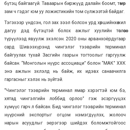
бүтэц байгаагүй. Таваарын биржүүд далайн боомт, төмөр
зам ч гэдэг юм уу ложистикийн том сүлжээтэй байдаг.
Тэгэхээр үндсэн, гол зах зээл болсон урд хөршийнхөө хил
дагуу дэд бүтэцтэй болох ажлыг хуулийн төслөөсөө
түрүүлээд явуулж эхэлсэн. 2020 оны арванхоёрдугаар
сард Шивээхүрэнд чингэлэг тээврийн терминал
байгуулах тухай Засгийн газрын тогтоолыг гаргуулж
байсан. “Монголын нүүрс ассоциаци” болон “МАК” ХХК
энэ ажлын эхлэлд нь байж, их идэвх санаачилга
гаргасныг хэлэх нь зүйтэй.
“Чингэлэг тээврийн терминал ямар хэрэгтэй юм бэ,
хятад чингэлгийн лоббид орлоо” гэж эсэргүүцэх
хүмүүс гарч л байсан. Бид чингэлэг тээврийн терминал
нүүрсний экспортыг огцом нэмэгдүүлэх, жолооч
нарын асуудлыг эерэгээр шийдэх боломжтойгоос