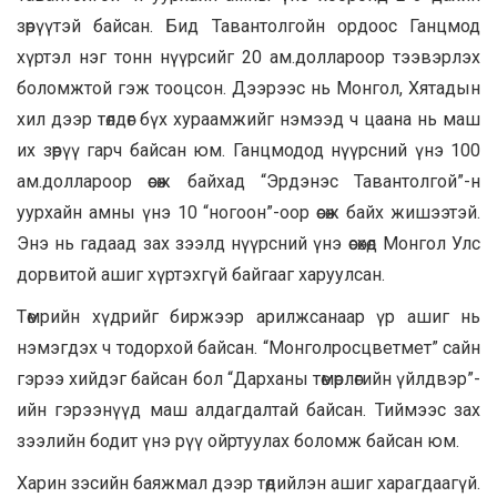
зөрүүтэй байсан. Бид Тавантолгойн ордоос Ганцмод
хүртэл нэг тонн нүүрсийг 20 ам.доллароор тээвэрлэх
боломжтой гэж тооцсон. Дээрээс нь Монгол, Хятадын
хил дээр төлдөг бүх хураамжийг нэмээд ч цаана нь маш
их зөрүү гарч байсан юм. Ганцмодод нүүрсний үнэ 100
ам.доллароор өсөж байхад “Эрдэнэс Тавантолгой”-н
уурхайн амны үнэ 10 “ногоон”-оор өсөж байх жишээтэй.
Энэ нь гадаад зах зээлд нүүрсний үнэ өсөхөд Монгол Улс
дорвитой ашиг хүртэхгүй байгааг харуулсан.
Төмрийн хүдрийг биржээр арилжсанаар үр ашиг нь
нэмэгдэх ч тодорхой байсан. “Монголросцветмет” сайн
гэрээ хийдэг байсан бол “Дарханы төмөрлөгийн үйлдвэр”-
ийн гэрээнүүд маш алдагдалтай байсан. Тиймээс зах
зээлийн бодит үнэ рүү ойртуулах боломж байсан юм.
Харин зэсийн баяжмал дээр төдийлэн ашиг харагдаагүй.