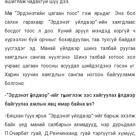
ашиглаж чадахгүй шүү дээ.
Мөн “Эрдэнэтийн цагаан тоос” гэж ярьдаг. Энэ бол
салхи гарахаар “Эрдэнэт үйлдвэр”-ийн хаягдлаас
босдог тоос л доо. Хүний эрүүл мэндэд хоргүй ч
хүрээлэн буй орчныг бохирдуулан, тав тухгүй байдал
үүсгэдэг эд. Манай үйлдвэр шинэ талбай руугаа
хаягдлын сангаа нүүлгэнэ. Шинэ талбай хотоос хол
учраас цагаан тоосны асуудал шийдэгдэнэ гэсэн үг.
Харин хуучин хаягдлын сангаа ногоон байгууламж
болгоно.
-“Эрдэнэт үйлдвэр”-ийг түшиглэж зэс хайгуулах үйлдвэр
байгуулах ажлын явц ямар байна вэ?
-Бяцхан түүх ярья. “Эрдэнэт үйлдвэр”-ийг барьж эхэлж
байх үед манай салбарын ахмадууд, нэр дурьдвал
П.Очирбат гуай, Д.Ренчинханд гуай тэргүүтэй хүмүүс,