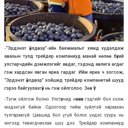
-“Эрдэнэт үйлдвэр”-ийн баяжмалыг хямд худалдаж
авахын тулд трейдер компаниуд манай нөлөө бүхий
улстөрчдийн дэмжлэгийг авдаг, тэдэнд авлига өгдөг
гэж хардсан явган яриа гардаг. Ийм яриа ч зогсож,
“Эрдэнэт үйлдвэр” хойшид трейдер компанитай шууд
гэрээ байгуулахгүй нь гэж ойлголоо. Зөв үү?
-Тэгж ойлгож болно. Улстөрчид нөлөөлөх гэдгийг бол хэлж
мэдэхгүй байна. Одоогоор тийм зүйлтэй хараахан
тулгараагүй. Цаашид бол үгүй болох үндэс суурь нь
ингээд тавигдчихлаа шүү дээ. Трейдер компаниуд