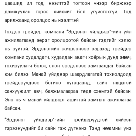
цаашид ил тод, нээлттэй тогтсон үнээр биржээр
дамжуулан гэрээ хийхийг бол үгүйсгэхгүй. Тэд
арилжаанд оролцох нь нээлттэй.
Гэхдээ трейдер компани “Эрдэнэт үйлдвэр”-ийн үйл
ажиллагаанд эерэг оролцоотой
байсан гэдгийг хэлэх
нь зүйтэй. Эрдэнэтийн жишээнээс харахад трейдер
компани худалдагч, худалдан авагч хоёрын дунд зөөлөвч,
тохируулагч болж, олон эрсдэлээс хамгаалдаг байсан
юм билээ. Манай үйлдвэр шаардлагатай тохиолдолд
трейдерүүдээс богино хугацаанд, сайн нөхцөлтэй
санхүүжилт авч, баяжмалаараа төлдөг схемтэй байсан.
Энэ нь ч манай үйлдвэрт ашигтай хамтын ажиллагаа
байсан.
“Эрдэнэт үйлдвэр”-ийн трейдерүүдтэй хийсэн
гэрээнүүдийг би сайн гэж дүгнэнэ. Тэнд нөгөө амны үнэ