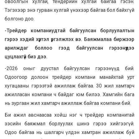
овоолгын хулгай, тендерийн хулгай байгаа гэсэн.
Тэгэхээр энэ гурван хулгай үнэхээр байгаа бол байхгүй
болгоно доо.
-Трейдер компаниудтай байгуулсан борлуулалтын
гэрээ хэдий хүртэл үргэлжлэх вэ. Баяжмалаа биржээр
арилждаг боллоо гээд байгуулсан гэрээнүүдээ
цуцлахгүй биз дээ.
-2026 оныг дуустал байгуулсан гэрээнүүд бий.
Одоогоор долоон трейдер компани манайхтай урт
хугацааны гэрээтэй ажиллаж байгаа. 30 жил хамтарч
ажилласан компани ч байдаг юм билээ. Хамгийн бага
нь зургаан жил хамтарч ажиллаж байгаа компани бий.
Би ажил авснаасаа хойш нэг ч трейдер компанитай
зэсийн баяжмал борлуулах шинэ гэрээ хийгээгүй.
Одоо байгаа нь шалгарч үлдэн хамтран ажиллаж буй