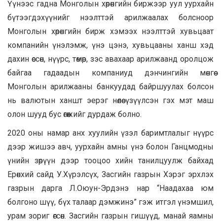
Үүнээс гадна Монголын хөрөнгийн биржээр уул уурхайн
бүтээгдэхүүнийг нээлттэй арилжаалах болсноор
Монголын хөрөнгийн бирж хэмээх нээлттэй хувьцаат
компанийн үнэлэмж, үнэ цэнэ, хувьцааны ханш хэд
дахин өссөн, нүүрс, төмөр, зэс авахаар арилжаанд оролцож
байгаа гадаадын компаниуд дэнчингийн мөнгөө
Монголын арилжааны банкуудад байршуулах болсон
нь валютын ханшт эерэг нөлөө үзүүлсэн гэх мэт маш
олон шууд бус өгөөжийг дурдаж болно.
2020 оны намар анх хуулийн үзэл баримтлалыг нүүрс
дээр жишээ авч, уурхайн амны үнэ болон Ганцмодны
үнийн зөрүүн дээр тооцоо хийн танилцуулж байхад
Ерөнхий сайд У.Хүрэлсүх, Засгийн газрын Хэрэг эрхлэх
газрын дарга Л.Оюун-Эрдэнэ нар “Наадахаа юм
болгоно шүү, бүх талаар дэмжинэ” гэж итгэл үнэмшил,
урам зориг өгсөн. Засгийн газрын гишүүд, манай яамны