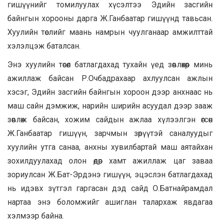
гишүүнийг томилуулах хүсэлтээ Эдийн засгийн
байнгын хорооны дарга Ж.Ганбаатар гишүүнд тавьсан.
Хуулийн төслийг маань намрын чуулганаар амжилттай
хэлэлцэж баталсан.
Энэ хуулийн төсөл батлагдахад тухайн үед зөвлөхөөр минь
ажиллаж байсан Р.Очбадрахаар ахлуулсан ажлын
хэсэг, Эдийн засгийн байнгын хороон дээр анхнаас нь
маш сайн дэмжиж, нарийн ширийн асуудал дээр зааж
зөвлөж байсан, хожим сайдын ажлаа хүлээлгэн өгсөн
Ж.Ганбаатар гишүүн, зарчмын зөрүүтэй саналуудыг
хуулийн утга санаа, анхны хувилбартай маш аятайхан
зохилдуулахад олон өдөр хамт ажиллаж цаг заваа
зориулсан Ж.Бат-Эрдэнэ гишүүн, эцэслэн батлагдахад
нь идэвх зүтгэл гаргасан дэд сайд О.Батнайрамдал
нартаа энэ боломжийг ашиглан талархаж явдагаа
хэлмээр байна.