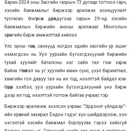
Харин 2024 оны Засгийн газрын 73 дугаар тогтоол гарч,
зэсийн баяжмалыг биржээр арилжих зохицуулалт
тусгасан. Өнгөрсөн дөрөвдүгээр сарын 29-нд зэсийн
баяжмалын биржийн анхны арилжааг Монголын
хөрөнгийн бирж амжилттай хийлээ.
Улс орны төсөв, санхүүд ногдох эдийн засгийн үр ашиг
нэмэгдсэн нь Уул уурхайн бүтээгдэхүүний биржийн
тухай хуулийг баталсны нэг сайн тал гэж харж
байна. Нөгөө тал нь уг хуулийн амин сүнс, үзэл баримтлал,
хамгийн гол давуу тал нь ил тод, нээлттэй байдал юм.
Өөрөөр хэлбэл, уул уурхайн бүтээгдэхүүний үнэ бирж
дээр ил тод, нээлттэй тогтож байгаа учраас тэр.
Биржээр арилжиж эхэлсэн учраас “Эрдэнэт үйлдвэр”-
ийн ерөнхий захирал Ёндон гэдэг хүн шийдвэрлэж, хэн
нэгэнтэй зэсийн баяжмал борлуулах гэрээ хийхгүй
болсон гэсэн үг. Гэрээний үнийг зах зээл л тогтооно.