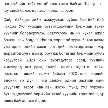
нэг зүйлийг хийх ёстой” гэж хэлж байсан. Тэр үеэс л
юу хийж болох вэ гэсэн бодол ээрсэн.
Сайд байхдаа хийж амжуулсан зүйлс бас бий бий.
Гэхдээ Уул уурхайн бүтээгдэхүүний биржийн тухай
хуулийг боловсруулж, батлуулсан нь их чухал ажил
болсон гэж боддог. Нэг зөв, хэрэгтэй хууль батлагдахад
улс орны эдийн засаг, иргэдийн амьжиргаанд ямар
дорвитой хувь нэмэр оруулж болдгийг биржийн хууль
харуулсан. 2023 оны зургадугаар сард, сүүлийн
жилүүдэд анх удаа, төсвийг нэмэх тодотгол хийж,
орлогын төсөөллийг нэмж байсан. 2023 оны жилийн
эцсийн үр дүн ч мөн санхүү эдийн засгийн сайн
үзүүлэлт, эерэг нөлөөг авч ирсэн. Үүнд Уул уурхайн
бүтээгдэхүүний биржийн тухай хуулийн хэрэгжилт, үр
нөлөө их байсан гэж боддог.