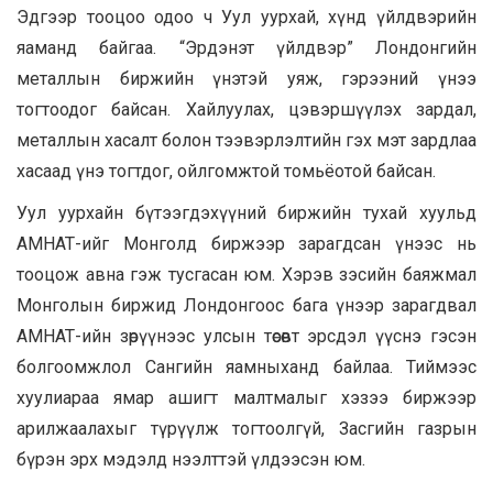
Эдгээр тооцоо одоо ч Уул уурхай, хүнд үйлдвэрийн
яаманд байгаа. “Эрдэнэт үйлдвэр” Лондонгийн
металлын биржийн үнэтэй уяж, гэрээний үнээ
тогтоодог байсан. Хайлуулах, цэвэршүүлэх зардал,
металлын хасалт болон тээвэрлэлтийн гэх мэт зардлаа
хасаад үнэ тогтдог, ойлгомжтой томьёотой байсан.
Уул уурхайн бүтээгдэхүүний биржийн тухай хуульд
АМНАТ-ийг Монголд биржээр зарагдсан үнээс нь
тооцож авна гэж тусгасан юм. Хэрэв зэсийн баяжмал
Монголын биржид Лондонгоос бага үнээр зарагдвал
АМНАТ-ийн зөрүүнээс улсын төсөвт эрсдэл үүснэ гэсэн
болгоомжлол Сангийн яамныханд байлаа. Тиймээс
хуулиараа ямар ашигт малтмалыг хэзээ биржээр
арилжаалахыг түрүүлж тогтоолгүй, Засгийн газрын
бүрэн эрх мэдэлд нээлттэй үлдээсэн юм.