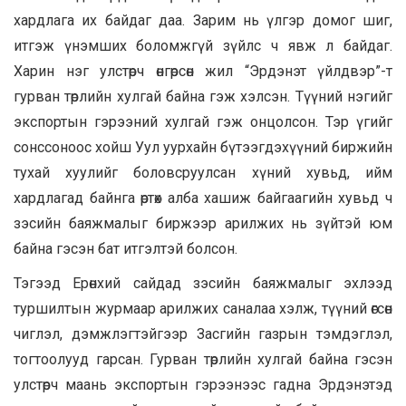
хардлага их байдаг даа. Зарим нь үлгэр домог шиг,
итгэж үнэмших боломжгүй зүйлс ч явж л байдаг.
Харин нэг улстөрч өнгөрсөн жил “Эрдэнэт үйлдвэр”-т
гурван төрлийн хулгай байна гэж хэлсэн. Түүний нэгийг
экспортын гэрээний хулгай гэж онцолсон. Тэр үгийг
сонссоноос хойш Уул уурхайн бүтээгдэхүүний биржийн
тухай хуулийг боловсруулсан хүний хувьд, ийм
хардлагад байнга өртөх алба хашиж байгаагийн хувьд ч
зэсийн баяжмалыг биржээр арилжих нь зүйтэй юм
байна гэсэн бат итгэлтэй болсон.
Тэгээд Ерөнхий сайдад зэсийн баяжмалыг эхлээд
туршилтын журмаар арилжих саналаа хэлж, түүний өгсөн
чиглэл, дэмжлэгтэйгээр Засгийн газрын тэмдэглэл,
тогтоолууд гарсан. Гурван төрлийн хулгай байна гэсэн
улстөрч маань экспортын гэрээнээс гадна Эрдэнэтэд