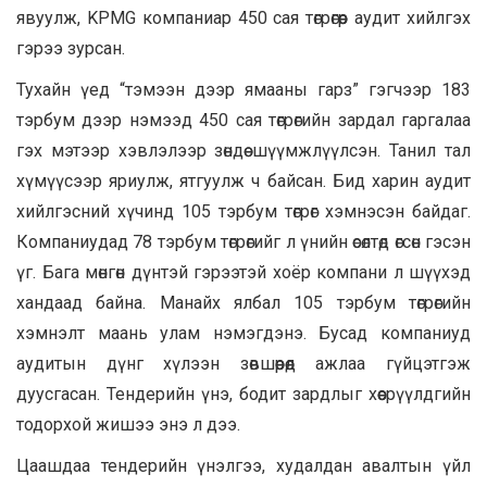
явуулж, KPMG компаниар 450 сая төгрөгөөр аудит хийлгэх
гэрээ зурсан.
Тухайн үед “тэмээн дээр ямааны гарз” гэгчээр 183
тэрбум дээр нэмээд 450 сая төгрөгийн зардал гаргалаа
гэх мэтээр хэвлэлээр зөндөө шүүмжлүүлсэн. Танил тал
хүмүүсээр яриулж, ятгуулж ч байсан. Бид харин аудит
хийлгэсний хүчинд 105 тэрбум төгрөг хэмнэсэн байдаг.
Компаниудад 78 тэрбум төгрөгийг л үнийн өсөлтөд өгсөн гэсэн
үг. Бага мөнгөн дүнтэй гэрээтэй хоёр компани л шүүхэд
хандаад байна. Манайх ялбал 105 тэрбум төгрөгийн
хэмнэлт маань улам нэмэгдэнэ. Бусад компаниуд
аудитын дүнг хүлээн зөвшөөрөөд ажлаа гүйцэтгэж
дуусгасан. Тендерийн үнэ, бодит зардлыг хөөсрүүлдгийн
тодорхой жишээ энэ л дээ.
Цаашдаа тендерийн үнэлгээ, худалдан авалтын үйл