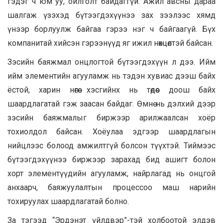
гэдэг ч юм уу, ойлголт байдаггүй. Ажил авсны дараа
шалгаж үзэхэд бүтээгдэхүүнээ зах зээлээс хямд
үнээр борлуулж байгаа гэрээ нэг ч байгаагүй. Бүх
компанитай хийсэн гэрээнүүд яг ижил нөхцөлтэй байсан.
Зэсийн баяжмал онцлогтой бүтээгдэхүүн л дээ. Ийм
ийм элементийн агууламж нь тэдэн хувиас дээш байх
ёстой, харин нөгөө хэсгийнх нь төдөөс доош байх
шаардлагатай гэж заасан байдаг. Өмнө нь дэлхий дээр
зэсийн баяжмалыг биржээр арилжаалсан хоёр
тохиолдол байсан. Хоёулаа эдгээр шаардлагын
нийцлээс болоод амжилтгүй болсон түүхтэй. Тиймээс
бүтээгдэхүүнээ биржээр зарахад бид ашигт болон
хорт элементүүдийн агууламж, найрлагад нь онцгой
анхаарч, баяжуулалтын процессоо маш нарийн
тохируулах шаардлагатай болно.
За тэгээд “Эрдэнэт үйлдвэр”-тэй холбоотой элдэв