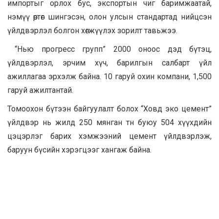
импортыг орлох бус, экспортын чиг баримжаатай,
нэмүү өртөг шингэсэн, олон улсын стандартад нийцсэн
үйлдвэрлэл болгон хөгжүүлэх зорилт тавьжээ.
“Нью прогресс групп” 2000 оноос дэд бүтэц,
үйлдвэрлэл, эрчим хүч, барилгын салбарт үйл
ажиллагаа эрхэлж байна. 10 гаруй охин компани, 1,500
гаруй ажилтантай.
Томоохон бүтээн байгуулалт болох “Ховд эко цемент”
үйлдвэр нь жилд 250 мянган тн буюу 504 хүүхдийн
цэцэрлэг барих хэмжээний цемент үйлдвэрлэж,
баруун бүсийн хэрэгцээг хангаж байна.