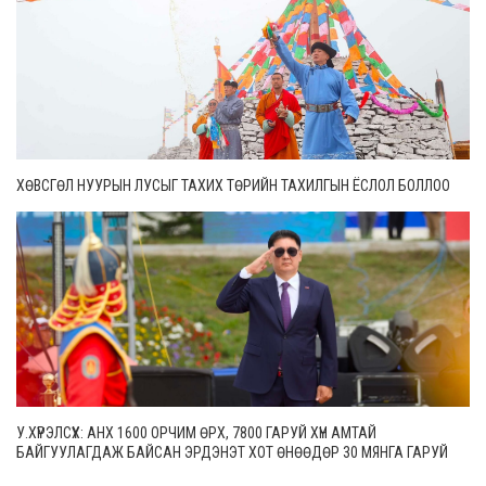
ХӨВСГӨЛ НУУРЫН ЛУСЫГ ТАХИХ ТӨРИЙН ТАХИЛГЫН ЁСЛОЛ БОЛЛОО
У.ХҮРЭЛСҮХ: АНХ 1600 ОРЧИМ ӨРХ, 7800 ГАРУЙ ХҮН АМТАЙ
БАЙГУУЛАГДАЖ БАЙСАН ЭРДЭНЭТ ХОТ ӨНӨӨДӨР 30 МЯНГА ГАРУЙ
ӨРХТЭЙ, 106 МЯНГАН СУУРИН ХҮН АМТАЙ БОЛЖЭЭ