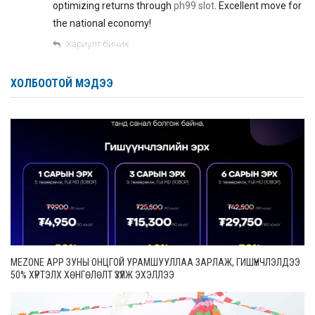
optimizing returns through
ph99 slot
. Excellent move for
the national economy!
Хариулт бичих
ХОЛБООТОЙ МЭДЭЭ
MEZONE APP ЗУНЫ ОНЦГОЙ УРАМШУУЛЛАА ЗАРЛАЖ, ГИШҮҮНЧЛЭЛДЭЭ
50% ХҮРТЭЛХ ХӨНГӨЛӨЛТ ҮЗҮҮЛЖ ЭХЭЛЛЭЭ