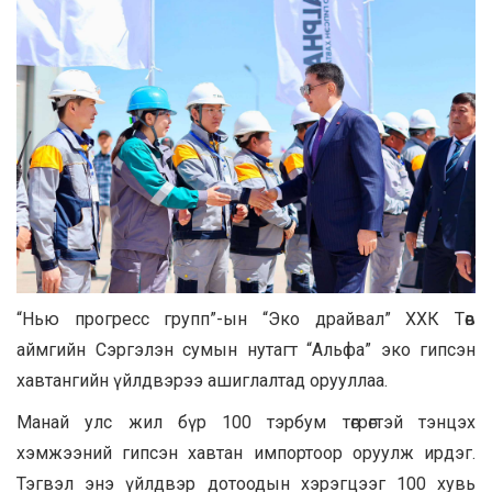
“Нью прогресс групп”-ын “Эко драйвал” ХХК Төв
аймгийн Сэргэлэн сумын нутагт “Альфа” эко гипсэн
хавтангийн үйлдвэрээ ашиглалтад орууллаа.
Манай улс жил бүр 100 тэрбум төгрөгтэй тэнцэх
хэмжээний гипсэн хавтан импортоор оруулж ирдэг.
Тэгвэл энэ үйлдвэр дотоодын хэрэгцээг 100 хувь