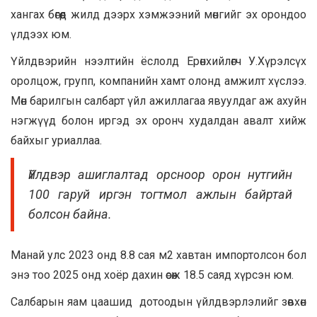
хангах бөгөөд жилд дээрх хэмжээний мөнгийг эх орондоо
үлдээх юм.
Үйлдвэрийн нээлтийн ёслолд Ерөнхийлөгч У.Хүрэлсүх
оролцож, групп, компанийн хамт олонд амжилт хүслээ.
Мөн барилгын салбарт үйл ажиллагаа явуулдаг аж ахуйн
нэгжүүд болон иргэд эх оронч худалдан авалт хийж
байхыг уриаллаа.
Үйлдвэр ашиглалтад орсноор орон нутгийн
100 гаруй иргэн тогтмол ажлын байртай
болсон байна.
Манай улс 2023 онд 8.8 сая м2 хавтан импортолсон бол
энэ тоо 2025 онд хоёр дахин өсөж 18.5 саяд хүрсэн юм.
Салбарын яам цаашид дотоодын үйлдвэрлэлийг зөвхөн