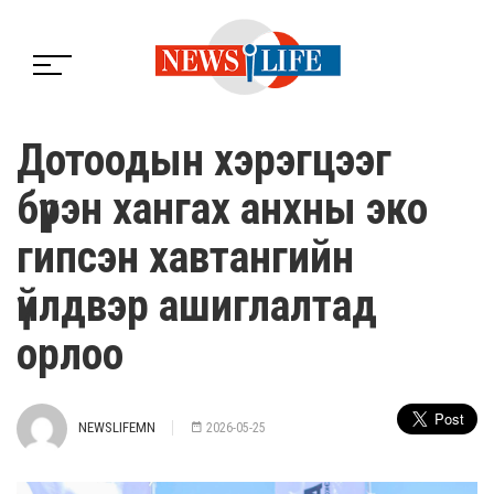
Дотоодын хэрэгцээг
бүрэн хангах анхны эко
гипсэн хавтангийн
үйлдвэр ашиглалтад
орлоо
NEWSLIFEMN
2026-05-25