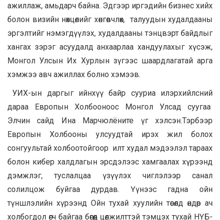
ажиллаж, амьдарч байна. Эдгээр иргэдийн бизнес хийх
болон визийн нөхцөлийг хөнгөвчлөх, талуудын худалдааны
эргэлтийг нэмэгдүүлэх, худалдааны тэнцвэрт байдлыг
хангах зэрэг асуудалд анхаарлаа хандуулахыг хүсэж,
Монгол Улсын Их Хурлын зүгээс шаардлагатай арга
хэмжээ авч ажиллах болно хэмээв.
УИХ-ын даргыг ийнхүү байр сууриа илэрхийлсний
дараа Европын Холбооноос Монгол Улсад суугаа
Элчин сайд Ина Марчюлёните үг хэлсэн.Тэрбээр
Европын Холбооны улсуудтай ирэх жил болох
сонгуультай холбоотойгоор илт худал мэдээлэл тараах
болон кибер халдлагын эрсдэлээс хамгаалах хүрээнд
дэмжлэг, туслалцаа үзүүлэх чиглэлээр санал
солилцож буйгаа дурдав. Үүнээс гадна ойн
түншлэлийн хүрээнд Ойн тухай хуулийн төсөлд өндөр ач
холбогдол өгч байгаа бөгөөд цөлжилттэй тэмцэх тухай НҮБ-