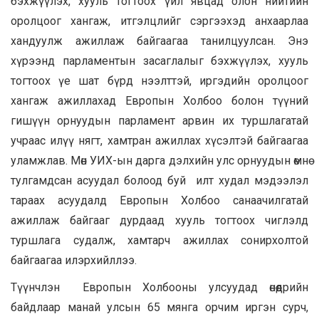
бэхжүүлэх, хууль тогтоох үйл явцад олон нийтийн
оролцоог хангаж, итгэлцлийг сэргээхэд анхаарлаа
хандуулж ажиллаж байгаагаа танилцуулсан. Энэ
хүрээнд парламентын засаглалыг бэхжүүлэх, хууль
тогтоох үе шат бүрд нээлттэй, иргэдийн оролцоог
хангаж ажиллахад Европын Холбоо болон түүний
гишүүн орнуудын парламент арвин их туршлагатай
учраас илүү нягт, хамтран ажиллах хүсэлтэй байгаагаа
уламжлав. Мөн УИХ-ын дарга дэлхийн улс орнуудын өмнө
тулгамдсан асуудал болоод буй илт худал мэдээлэл
тараах асуудалд Европын Холбоо санаачилгатай
ажиллаж байгааг дурдаад хууль тогтоох чиглэлд
туршлага судалж, хамтарч ажиллах сонирхолтой
байгаагаа илэрхийллээ.
Түүнчлэн Европын Холбооны улсуудад өнөөдрийн
байдлаар манай улсын 65 мянга орчим иргэн сурч,