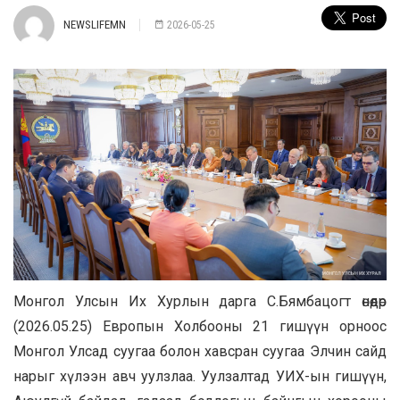
NEWSLIFEMN
2026-05-25
Монгол Улсын Их Хурлын дарга С.Бямбацогт өнөөдөр
(2026.05.25) Европын Холбооны 21 гишүүн орноос
Монгол Улсад суугаа болон хавсран суугаа Элчин сайд
нарыг хүлээн авч уулзлаа. Уулзалтад УИХ-ын гишүүн,