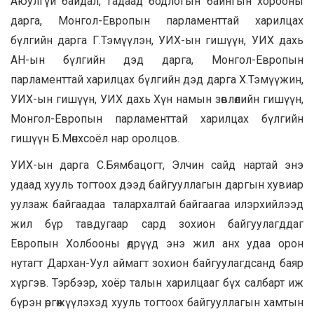
Аюулгүй байдал, гадаад бодлогын байнгын хорооны
дарга, Монгол-Европын парламенттай харилцах
бүлгийн дарга Г.Тэмүүлэн, УИХ-ын гишүүн, УИХ дахь
АН-ын бүлгийн дэд дарга, Монгол-Европын
парламенттай харилцах бүлгийн дэд дарга Х.Тэмүүжин,
УИХ-ын гишүүн, УИХ дахь Хүн намын зөвлөлийн гишүүн,
Монгол-Европын парламенттай харилцах бүлгийн
гишүүн Б.Мөнхсоёл нар оролцов.
УИХ-ын дарга С.Бямбацогт, Элчин сайд нартай энэ
удаад хууль тогтоох дээд байгууллагын даргын хувиар
уулзаж байгаадаа талархалтай байгаагаа илэрхийлээд
жил бүр тавдугаар сард зохион байгуулагддаг
Европын Холбооны өдрүүд энэ жил анх удаа орон
нутагт Дархан-Уул аймагт зохион байгуулагдсанд баяр
хүргэв. Тэрбээр, хоёр талын харилцааг бүх салбарт иж
бүрэн өргөжүүлэхэд хууль тогтоох байгууллагын хамтын