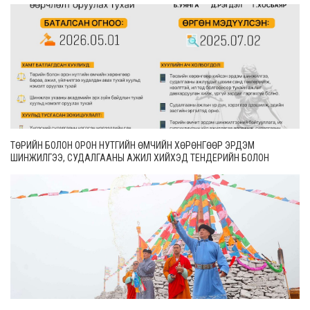
ТӨРИЙН БОЛОН ОРОН НУТГИЙН ӨМЧИЙН ХӨРӨНГӨӨР ЭРДЭМ
ШИНЖИЛГЭЭ, СУДАЛГААНЫ АЖИЛ ХИЙХЭД ТЕНДЕРИЙН БОЛОН
ГҮЙЦЭТГЭЛИЙН БАТАЛГАА ГАРГАХГҮЙ