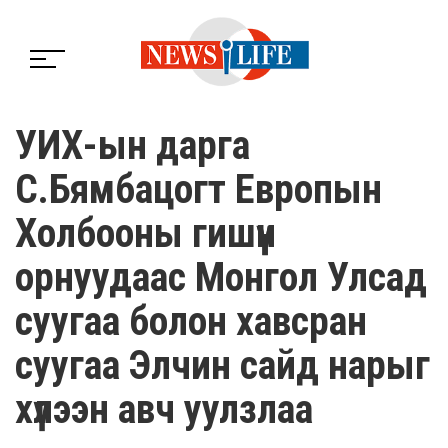
УИХ-ын дарга
С.Бямбацогт Европын
Холбооны гишүүн
орнуудаас Монгол Улсад
суугаа болон хавсран
суугаа Элчин сайд нарыг
хүлээн авч уулзлаа