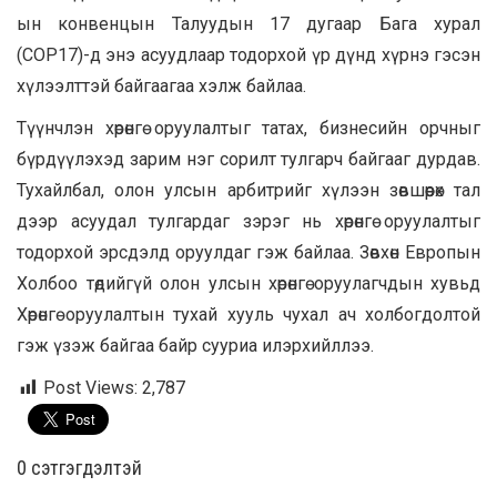
ын конвенцын Талуудын 17 дугаар Бага хурал
(COP17)-д энэ асуудлаар тодорхой үр дүнд хүрнэ гэсэн
хүлээлттэй байгаагаа хэлж байлаа.
Түүнчлэн хөрөнгө оруулалтыг татах, бизнесийн орчныг
бүрдүүлэхэд зарим нэг сорилт тулгарч байгааг дурдав.
Тухайлбал, олон улсын арбитрийг хүлээн зөвшөөрөх тал
дээр асуудал тулгардаг зэрэг нь хөрөнгө оруулалтыг
тодорхой эрсдэлд оруулдаг гэж байлаа. Зөвхөн Европын
Холбоо төдийгүй олон улсын хөрөнгө оруулагчдын хувьд
Хөрөнгө оруулалтын тухай хууль чухал ач холбогдолтой
гэж үзэж байгаа байр сууриа илэрхийллээ.
Post Views:
2,787
0 cэтгэгдэлтэй