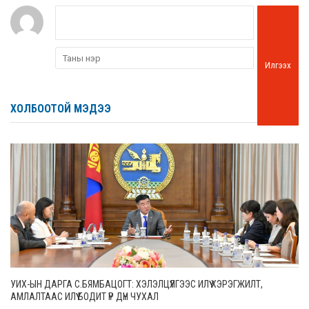
Илгээх
ХОЛБООТОЙ МЭДЭЭ
УИХ-ЫН ДАРГА С.БЯМБАЦОГТ: ХЭЛЭЛЦҮҮЛГЭЭС ИЛҮҮ ХЭРЭГЖИЛТ,
АМЛАЛТААС ИЛҮҮ БОДИТ ҮР ДҮН ЧУХАЛ