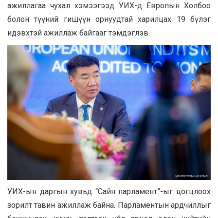
ажиллагаа чухал хэмээгээд УИХ-д Европын Холбоо
болон түүний гишүүн орнуудтай харилцах 19 бүлэг
идэвхтэй ажиллаж байгааг тэмдэглэв.
УИХ-ын даргын хувьд “Сайн парламент”-ыг цогцлоох
зорилт тавин ажиллаж байна. Парламентын ардчиллыг