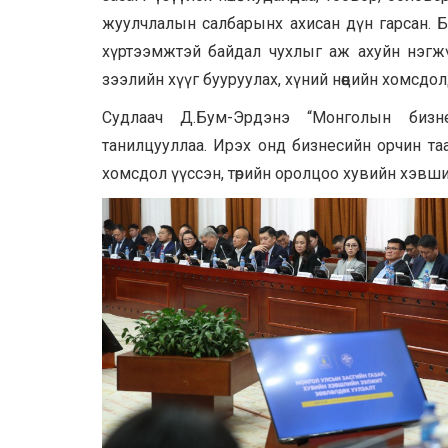
жуулчлалын салбарынх ахисан дүн гарсан. 
хүртээмжтэй байдал чухлыг аж ахуйн нэгжү
зээлийн хүүг бууруулах, хүний нөөцийн хомсдо
Судлаач Д.Бум-Эрдэнэ “Монголын бизн
танилцууллаа. Ирэх онд бизнесийн орчин таа
хомсдол үүссэн, төрийн оролцоо хувийн хэвши