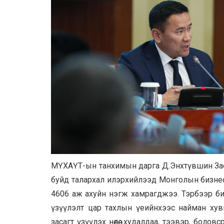
МҮХАҮТ-ын танхимын дарга Д.Энхтүвшин Зас
буйд талархал илэрхийлээд Монголын бизнес
4606 аж ахуйн нэгж хамрагджээ. Тэрбээр б
үзүүлэлт цар тахлын үеийнхээс найман хув
засагт үзүүлэх нөлөө худалдаа, тээвэр, боло