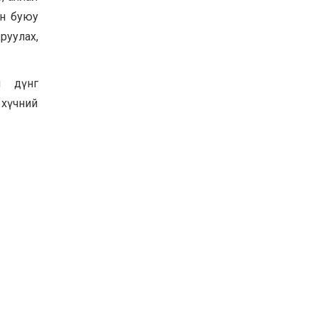
ин буюу
руулах,
ы дүнг
 хүчний