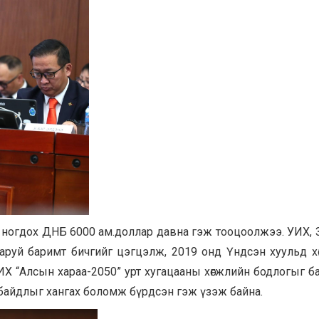
үнд ногдох ДНБ 6000 ам.доллар давна гэж тооцоолжээ. УИХ, 
гаруй баримт бичгийг цэгцэлж, 2019 онд Үндсэн хуульд х
УИХ “Алсын хараа-2050” урт хугацааны хөгжлийн бодлогыг ба
байдлыг хангах боломж бүрдсэн гэж үзэж байна.