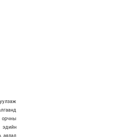
 уулзаж
алгаанд
н орчны
н эдийн
, аялал