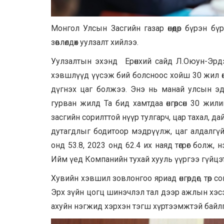
Монгол Улсын Засгийн газар өнөөдөр бүрэн б
зөвлөлдөх уулзалт хийлээ.
Уулзалтын эхэнд Ерөнхий сайд Л.Оюун-Эрдэн
хэвшлүүд үүсэж бий болсноос хойш 30 жил өнг
дүгнэх цаг болжээ. Энэ нь манай улсын э
гурван жилд Та бид хамтдаа өнгөрсөн 30 жи
засгийн сорилттой нүүр тулгарч, цар тахал, д
дутагдлыг бодитоор мэдрүүлж, цаг алдалгүй
онд 53.8, 2023 онд 62.4 их наяд төгрөг болж,
Ийм үед Компанийн тухай хууль үүргээ гүйцэ
Хувийн хэвшил зовлонгоо яриад өнгөрдөг, төр с
Эрх зүйн цогц шинэчлэл тал дээр ажлын хэсэ
ахуйн нэгжид хэрхэн тэгш хүртээмжтэй байлг