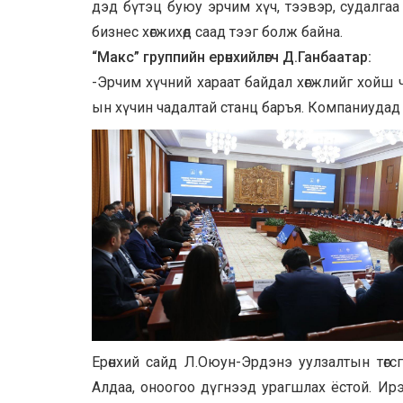
дэд бүтэц буюу эрчим хүч, тээвэр, судалгаа 
бизнес хөгжихөд саад тээг болж байна.
“Макс” группийн ерөнхийлөгч Д.Ганбаатар:
-Эрчим хүчний хараат байдал хөгжлийг хойш 
ын хүчин чадалтай станц баръя. Компаниудад 
Ерөнхий сайд Л.Оюун-Эрдэнэ уулзалтын төгс
Алдаа, оноогоо дүгнээд урагшлах ёстой. Ир