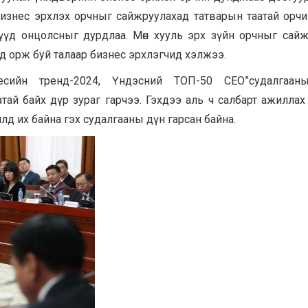
Бизнес эрхлэх орчныг сайжруулахад татварын таатай орч
үд онцолсныг дурдлаа. Мөн хууль эрх зүйн орчныг сайж
лд орж буй талаар бизнес эрхлэгчид хэлжээ.
есийн тренд-2024, Үндэсний ТОП-50 CEO”судалгаан
тай байх дүр зураг гарчээ. Гэхдээ аль ч салбарт ажиллах
лд их байна гэх судалгааны дүн гарсан байна.