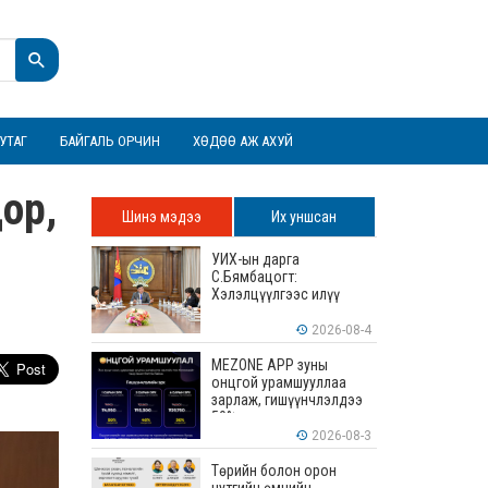
УТАГ
БАЙГАЛЬ ОРЧИН
ХӨДӨӨ АЖ АХУЙ
дор,
Шинэ мэдээ
Их уншсан
УИХ-ын дарга
С.Бямбацогт:
Хэлэлцүүлгээс илүү
хэрэгжилт, амлалтаас
илүү бодит үр дүн чухал
2026-08-4
MEZONE APP зуны
онцгой урамшууллаа
зарлаж, гишүүнчлэлдээ
50% хүртэлх хөнгөлөлт
үзүүлж эхэллээ
2026-08-3
Төрийн болон орон