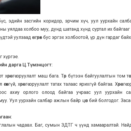
 бүс, эдийн засгийн коридор, эрчим хүч, уул уурхайн салб
аны уялдаа холбоо муу, дунд шатанд хүнд суртал их байгааг 
тэй уулзаад өнгөрөх бус эргэх холбоотой, үр дүн гардаг байх
г хүргэе.
лийн дарга Ц.Түмэнцогт:
 хөрөнгө оруулалт маш бага. Төр бүтээн байгуулалтын том тө
гүй, хөрөнгө оруулалт татах талаас ярихгүй байгаа. Хөрөнгө 
гоос ахиу орлого олоод байгаа учраас уул уурхайн с
муу. Уул уурхайн салбар ажлын байр цөөн бий болгодог. Зас
агаан:
аглалын чадавх. Баг, сумын ЗДТГ ч үүнд хамааралтай. Най