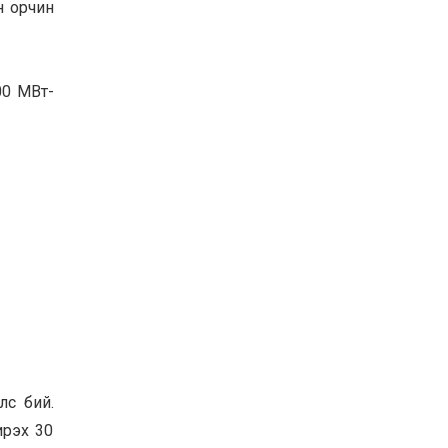
н орчин
00 МВт-
лс бий.
ирэх 30