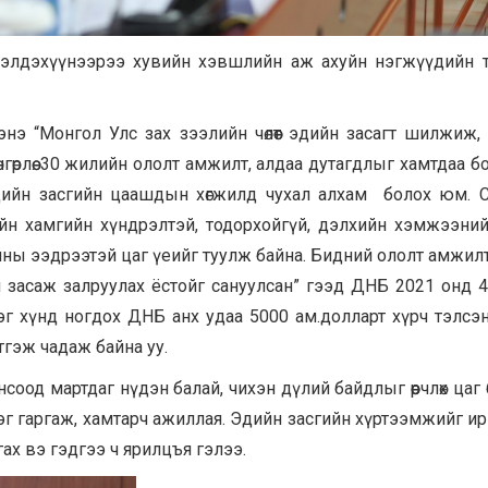
үрэлдэхүүнээрээ хувийн хэвшлийн аж ахуйн нэгжүүдийн төлө
э “Монгол Улс зах зээлийн чөлөөт эдийн засагт шилжиж,
өрлөө. 30 жилийн ололт амжилт, алдаа дутагдлыг хамтдаа б
дийн засгийн цаашдын хөгжилд чухал алхам болох юм. 
лийн хамгийн хүндрэлтэй, тодорхойгүй, дэлхийн хэмжээни
айны ээдрээтэй цаг үеийг туулж байна. Бидний ололт амжилт
 засаж залруулах ёстойг сануулсан” гээд ДНБ 2021 онд 4
 нэг хүнд ногдох ДНБ анх удаа 5000 ам.долларт хүрч тэлсэн
тгэж чадаж байна уу.
онсоод мартдаг нүдэн балай, чихэн дүлий байдлыг өөрчлөх цаг
г гаргаж, хамтарч ажиллая. Эдийн засгийн хүртээмжийг ир
ах вэ гэдгээ ч ярилцъя гэлээ.