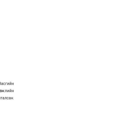
Засгийн
өгжлийн
талсан.