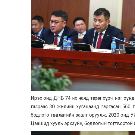
Ирэх онд ДНБ 74 их наяд төгрөгт хүрч, нэг х
газраас 30 жилийн хугацаанд гаргасан 560 
бодлого төлөвлөлтийн заалт оруулж, 2020 онд 
Цаашид хууль эрхзүйн, бодлогын тогтвортой 