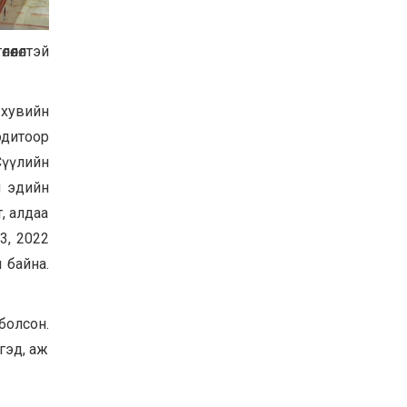
Баян-Өлгий аймгийн
дараагийн Засаг даргад
Н.Тилеуханы нэр хүчтэй
өлөлтэй
яригдаж байна
2026-07-30
А.Ю.Ивахин: Эрдэнэт
 хувийн
хотын түүх бол бидний
одитоор
амжилтын түүх
Сүүлийн
2026-07-27
й эдийн
Цэцэрлэгт суралцах
хүүхдүүдийн бүртгэлийг
, алдаа
наймдугаар сарын 10-23-
3, 2022
ны хооронд Emongolia
системээр зохион
2026-07-27
 байна.
байгуулна
 болсон.
гэд, аж