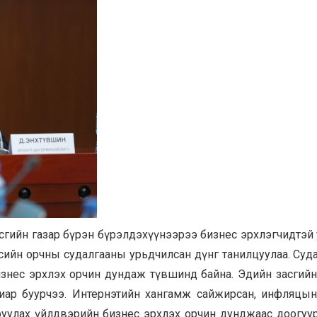
гийн газар бүрэн бүрэлдэхүүнээрээ бизнес эрхлэгчидтэй
ийн орчны судалгааны урьдчилсан дүнг танилцуулаа. Суд
изнес эрхлэх орчин дундаж түвшинд байна. Эдийн засгий
иар буурчээ. Интернэтийн хангамж сайжирсан, инфляцы
всруулах үйлдвэрийн бизнес эрхлэх орчин дунджаас доогуур