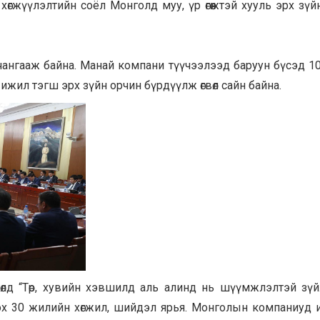
хөгжүүлэлтийн соёл Монголд муу, үр өгөөжтэй хууль эрх зүй
чангааж байна. Манай компани түүчээлээд баруун бүсэд 1
ижил тэгш эрх зүйн орчин бүрдүүлж өгвөл сайн байна.
гөлд “Төр, хувийн хэвшилд аль алинд нь шүүмжлэлтэй зүй
эх 30 жилийн хөгжил, шийдэл ярья. Монголын компаниуд 