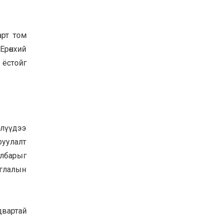
арт том
Ерөнхий
 ёстойг
слүүдээ
оруулалт
албарыг
аглалын
двартай