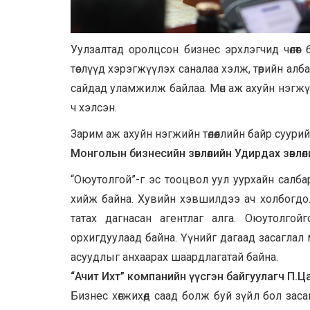
Уулзалтад оролцсон бизнес эрхлэгчид чөлөөт
төслүүд хэрэгжүүлэх саналаа хэлж, төрийн алб
сайдад уламжилж байлаа. Мөн аж ахуйн нэгжүүд
ч хэлсэн.
Зарим аж ахуйн нэгжийн төлөөллийн байр суурий
Монголын бизнесийн зөвлөлийн Удирдах зөвлө
“Оюутолгой”-г эс тооцвол уул уурхайн салбарт
хийж байна. Хувийн хэвшилдээ ач холбогдол өгөх
татах дагнасан агентлаг алга. Оюутолгой
орхигдуулаад байна. Үүнийг дагаад засаглал 
асуудлыг анхаарах шаардлагатай байна.
“Ачит Ихт” компанийн үүсгэн байгуулагч П.Ц
Бизнес хөгжихөд саад болж буй зүйл бол зас