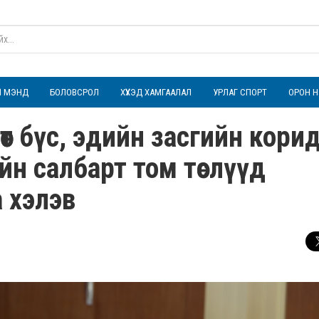
ҮЛ МЭНД
БОЛОВСРОЛ
ХҮҮХЭД ХАМГААЛАЛ
УРЛАГ СПОРТ
ОРОН Н
өөт бүс, эдийн засгийн кори
йн салбарт том төслүүд
 хэлэв