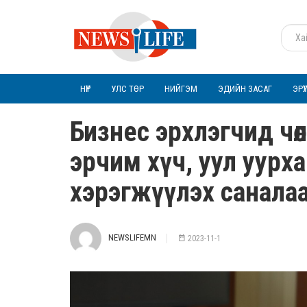
НҮҮР
УЛС ТӨР
НИЙГЭМ
ЭДИЙН ЗАСАГ
ЭРҮ
Бизнес эрхлэгчид чөл
эрчим хүч, уул уурха
хэрэгжүүлэх саналаа
NEWSLIFEMN
2023-11-1