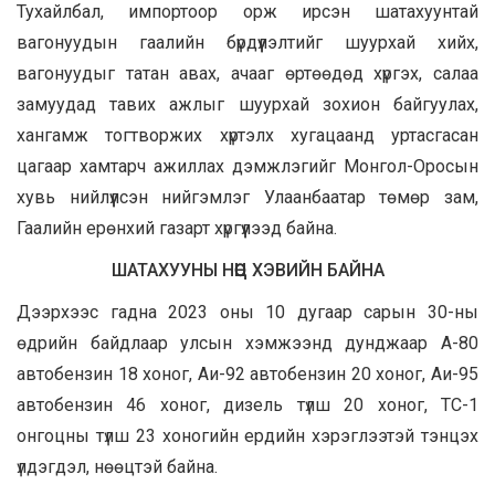
Тухайлбал, импортоор орж ирсэн шатахуунтай
вагонуудын гаалийн бүрдүүлэлтийг шуурхай хийх,
вагонуудыг татан авах, ачааг өртөөдөд хүргэх, салаа
замуудад тавих ажлыг шуурхай зохион байгуулах,
хангамж тогтворжих хүртэлх хугацаанд уртасгасан
цагаар хамтарч ажиллах дэмжлэгийг Монгол-Оросын
хувь нийлүүлсэн нийгэмлэг Улаанбаатар төмөр зам,
Гаалийн ерөнхий газарт хүргүүлээд байна.
ШАТАХУУНЫ НӨӨЦ ХЭВИЙН БАЙНА
Дээрхээс гадна 2023 оны 10 дугаар сарын 30-ны
өдрийн байдлаар улсын хэмжээнд дунджаар А-80
автобензин 18 хоног, Аи-92 автобензин 20 хоног, Аи-95
автобензин 46 хоног, дизель түлш 20 хоног, ТС-1
онгоцны түлш 23 хоногийн ердийн хэрэглээтэй тэнцэх
үлдэгдэл, нөөцтэй байна.