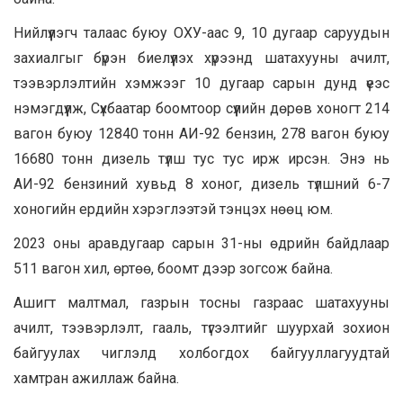
Нийлүүлэгч талаас буюу ОХУ-аас 9, 10 дугаар саруудын
захиалгыг бүрэн биелүүлэх хүрээнд шатахууны ачилт,
тээвэрлэлтийн хэмжээг 10 дугаар сарын дунд үеэс
нэмэгдүүлж, Сүхбаатар боомтоор сүүлийн дөрөв хоногт 214
вагон буюу 12840 тонн АИ-92 бензин, 278 вагон буюу
16680 тонн дизель түлш тус тус ирж ирсэн. Энэ нь
АИ-92 бензиний хувьд 8 хоног, дизель түлшний 6-7
хоногийн ердийн хэрэглээтэй тэнцэх нөөц юм.
2023 оны аравдугаар сарын 31-ны өдрийн байдлаар
511 вагон хил, өртөө, боомт дээр зогсож байна.
Ашигт малтмал, газрын тосны газраас шатахууны
ачилт, тээвэрлэлт, гааль, түгээлтийг шуурхай зохион
байгуулах чиглэлд холбогдох байгууллагуудтай
хамтран ажиллаж байна.