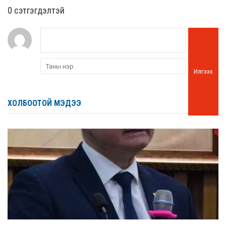
0 cэтгэгдэлтэй
Илгээх
ХОЛБООТОЙ МЭДЭЭ