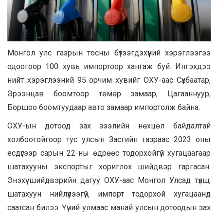
Монгол улс газрын тосны бүтээгдэхүүний хэрэглээгээ
одоогоор 100 хувь импортоор хангаж буй. Ингэхдээ
нийт хэрэглээний 95 орчим хувийг ОХУ-аас Сүхбаатар,
Эрээнцав боомтоор төмөр замаар, Цагааннуур,
Боршоо боомтуудаар авто замаар импортолж байна.
ОХУ-ын дотоод зах зээлийн нөхцөл байдалтай
холбоотойгоор тус улсын Засгийн газраас 2023 оны
есдүгээр сарын 22-ны өдрөөс тодорхойгүй хугацаагаар
шатахууны экспортыг хориглох шийдвэр гаргасан.
Энэхүү шийдвэрийн дагуу ОХУ-аас Монгол Улсад түлш,
шатахуун нийлүүлээгүй, импорт тодорхой хугацаанд
саатсан билээ. Үүний улмаас манай улсын дотоодын зах