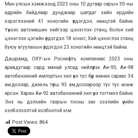
Мөн улсын хэмжээнд 2023 оны 10 дугаар сарын 30-ны
өдрийн байдлаар дунджаар шатдаг хийн ердийн
хэрэглээний 41 хоногийн үлдэгдэл, нөөцтэй байна.
Үүнээс автомашин хийгээр цэнэглэх станц болон хий
цэнэглэх цэгийн үлдэгдэл 18 хоног, Хий цэнэглэх станц
буюу агуулахын үлдэгдэл 23 хоногийн нөөцтэй байна.
Дашрамд, ОХУ-ын Роснефть компаниас 2023 оны
аравдугаар сард манай улсад нийлүүлэх Аи-95, Аи-98
автобензиний импортын хил үнэ тус бүр өмнөх сараас 34
ам.доллар, дизель түлш 93 ам.доллароор тус тус өсөж
ирсэн. Харин Аи-92 автобензиний хил үнэ тогтмол байна.
Энэ нь дэлхийн газрын тосны зах зээлийн үнийн
хэлбэлзэлтэй холбоотой юм.
Post Views:
864