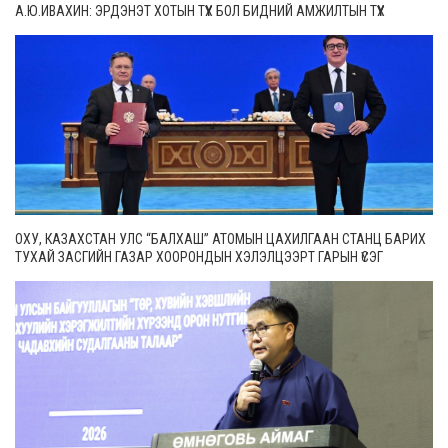
А.Ю.ИВАХИН: ЭРДЭНЭТ ХОТЫН ТҮҮХ БОЛ БИДНИЙ АМЖИЛТЫН ТҮҮХ
ОХУ, КАЗАХСТАН УЛС “БАЛХАШ” АТОМЫН ЦАХИЛГААН СТАНЦ БАРИХ
ТУХАЙ ЗАСГИЙН ГАЗАР ХООРОНДЫН ХЭЛЭЛЦЭЭРТ ГАРЫН ҮСЭГ
ЗУРЛАА