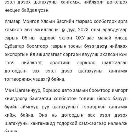
зээл дээрх шатахууны хангамж, нийлүүлэлт доголдох
нөхцөл байдал үүссэн.
Улмаар Монгол Улсын Засгийн газраас холбогдох арга
хэмжээ авч ажилласны үр дүнд 2023 оны аравдугаар
сарын 06-ны өдрөөс эхлэн ОХУ-аас манай улсад
Сүхбаатар боомтоор газрын тосны бүтээгдэхүүн нийлүүлэх
экспортын үйл ажиллагааг сэргээн явуулж эхэлсэн юм.
Гэвч нийлүүлэлт, эрэлтийн зөрүүнээс шалтгаалан
дотоодын зах зээл дээр шатахууны хангамж
тогтворжиж чадахгүй байна.
Мөн Цагааннуур, Боршоо авто замын боомтоор импорт
хийгдэхгүй байгаатай холбоотой төвийн бүсээс баруун
бүсийн аймгууд руу шатахууныг тээвэрлэн хангамж
хийж байна. Энэ нь дотоодын зах зээл дээрх
шатахууны хангамжид тодорхой хэмжээгээр нөлөөлж
байна.