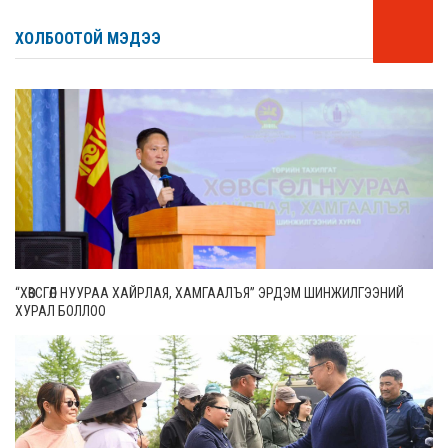
ХОЛБООТОЙ МЭДЭЭ
“ХӨВСГӨЛ НУУРАА ХАЙРЛАЯ, ХАМГААЛЪЯ” ЭРДЭМ ШИНЖИЛГЭЭНИЙ
ХУРАЛ БОЛЛОО