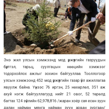
Энэ жил улсын хэмжээнд мод үржүүлгийн газруудын
бүртгэл, тарьц, суулгацын нөөцийн хэмжээг
тодорхойлох ажлыг зохион байгууллаа. Тооллогоор
улсын хэмжээнд 452 мод үржүүлгийн газар үйл ажиллагаа
явуулж байна. Үүнээс 76 иргэн, 25 нөхөрлөл, 351 аж
ахуй нэгж байгууллагууд нийт 21 овог, 52 төрөлд
багтах 124 зүйлийн 62,978,816 /жаран хоёр сая есөн зуун
далан найман мянга найман зуун арван зургаан/