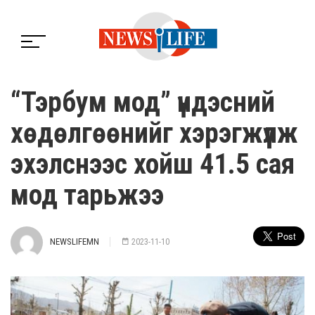
“Тэрбум мод” үндэсний
хөдөлгөөнийг хэрэгжүүлж
эхэлснээс хойш 41.5 сая
мод тарьжээ
NEWSLIFEMN
2023-11-10