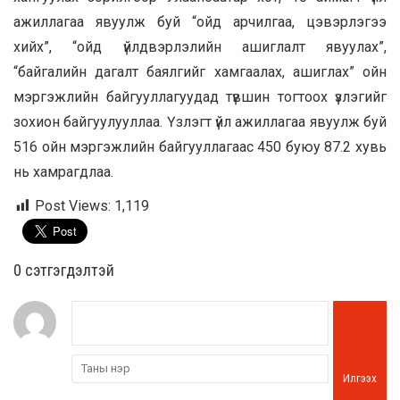
ажиллагаа явуулж буй “ойд арчилгаа, цэвэрлэгээ
хийх”, “ойд үйлдвэрлэлийн ашиглалт явуулах”,
“байгалийн дагалт баялгийг хамгаалах, ашиглах” ойн
мэргэжлийн байгууллагуудад түвшин тогтоох үзлэгийг
зохион байгуулууллаа. Үзлэгт үйл ажиллагаа явуулж буй
516 ойн мэргэжлийн байгууллагаас 450 буюу 87.2 хувь
нь хамрагдлаа.
Post Views:
1,119
0 cэтгэгдэлтэй
Илгээх