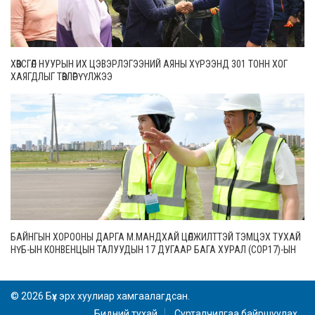
ХӨВСГӨЛ НУУРЫН ИХ ЦЭВЭРЛЭГЭЭНИЙ АЯНЫ ХҮРЭЭНД 301 ТОНН ХОГ
ХАЯГДЛЫГ ТӨВЛӨРҮҮЛЖЭЭ
БАЙНГЫН ХОРООНЫ ДАРГА М.МАНДХАЙ ЦӨЛЖИЛТТЭЙ ТЭМЦЭХ ТУХАЙ
НҮБ-ЫН КОНВЕНЦЫН ТАЛУУДЫН 17 ДУГААР БАГА ХУРАЛ (СОР17)-ЫН
БЭЛТГЭЛ АЖЛЫН ЯВЦТАЙ ТАНИЛЦЛАА
© 2026 Бүх эрх хуулиар хамгаалагдсан.
Бидний тухай
Сурталчилгаа байршуулах