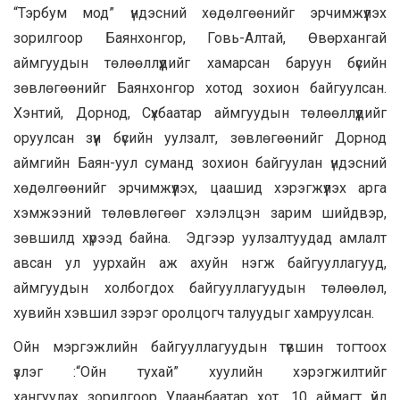
“Тэрбум мод” үндэсний хөдөлгөөнийг эрчимжүүлэх
зорилгоор Баянхонгор, Говь-Алтай, Өвөрхангай
аймгуудын төлөөллүүдийг хамарсан баруун бүсийн
зөвлөгөөнийг Баянхонгор хотод зохион байгуулсан.
Хэнтий, Дорнод, Сүхбаатар аймгуудын төлөөллүүдийг
оруулсан зүүн бүсийн уулзалт, зөвлөгөөнийг Дорнод
аймгийн Баян-уул суманд зохион байгуулан үндэсний
хөдөлгөөнийг эрчимжүүлэх, цаашид хэрэгжүүлэх арга
хэмжээний төлөвлөгөөг хэлэлцэн зарим шийдвэр,
зөвшилд хүрээд байна. Эдгээр уулзалтуудад амлалт
авсан ул уурхайн аж ахуйн нэгж байгууллагууд,
аймгуудын холбогдох байгууллагуудын төлөөлөл,
хувийн хэвшил зэрэг оролцогч талуудыг хамруулсан.
Ойн мэргэжлийн байгууллагуудын түвшин тогтоох
үзлэг :“Ойн тухай” хуулийн хэрэгжилтийг
хангуулах зорилгоор Улаанбаатар хот, 10 аймагт үйл