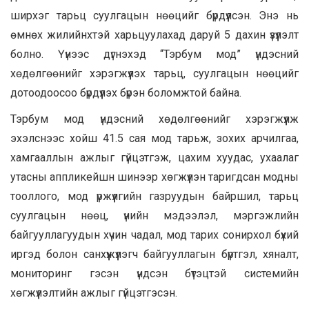
ширхэг тарьц суулгацын нөөцийг бүрдүүлсэн. Энэ нь
өмнөх жилийнхтэй харьцуулахад даруй 5 дахин үзүүлэлт
болно. Үүнээс дүгнэхэд “Тэрбум мод” үндэсний
хөдөлгөөнийг хэрэгжүүлэх тарьц, суулгацын нөөцийг
дотоодоосоо бүрдүүлэх бүрэн боломжтой байна.
Тэрбум мод үндэсний хөдөлгөөнийг хэрэгжүүлж
эхэлснээс хойш 41.5 сая мод тарьж, зохих арчилгаа,
хамгааллын ажлыг гүйцэтгэж, цахим хуудас, ухаалаг
утасны аппликейшн шинээр хөгжүүлэн таригдсан модны
тооллого, мод үржүүлгийн газруудын байршил, тарьц
суулгацын нөөц, үнийн мэдээлэл, мэргэжлийн
байгууллагуудын хүчин чадал, мод тарих сонирхол бүхий
иргэд болон санхүүжүүлэгч байгууллагын бүртгэл, хяналт,
мониторинг гэсэн үндсэн бүтэцтэй системийн
хөгжүүлэлтийн ажлыг гүйцэтгэсэн.