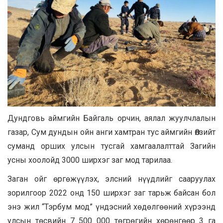
Дундговь аймгийн Байгаль орчин, аялал жуулчлалын
газар, Сум дундын ойн анги хамтран тус аймгийн Өлзийт
суманд орших улсын тусгай хамгаалалттай Загийн
усны хоолойд 3000 ширхэг заг мод тарилаа.
Заган ойг өргөжүүлэх, элсний нүүдлийг сааруулах
зорилгоор 2022 онд 150 ширхэг заг тарьж байсан бол
энэ жил “Тэрбум мод” үндэсний хөдөлгөөний хүрээнд
улсын төсвийн 7 500 000 төгрөгийн хөрөнгөөр 3 га