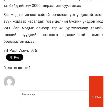
талбайд ийнхүү 3000 ширхэг заг суулгажээ.
Заг мод нь илчлэг сайтай, эрчилсэн урт үндэстэй, олон
зуун жилээр насалдаг, говь цөлийн бүсийн үндсэн мод
юм. Заг модыг олноор тарьж, ургуулснаар говийн
элсний нүүдлийг зогсоож цөлжилттэй тэмцэх
боломжтой ажээ.
Post Views:
936
0 cэтгэгдэлтэй
Илгээх