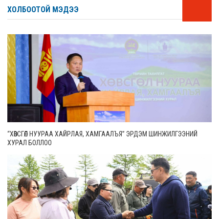
ХОЛБООТОЙ МЭДЭЭ
“ХӨВСГӨЛ НУУРАА ХАЙРЛАЯ, ХАМГААЛЪЯ” ЭРДЭМ ШИНЖИЛГЭЭНИЙ
ХУРАЛ БОЛЛОО