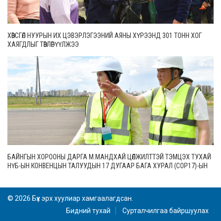
ХӨВСГӨЛ НУУРЫН ИХ ЦЭВЭРЛЭГЭЭНИЙ АЯНЫ ХҮРЭЭНД 301 ТОНН ХОГ
ХАЯГДЛЫГ ТӨВЛӨРҮҮЛЖЭЭ
БАЙНГЫН ХОРООНЫ ДАРГА М.МАНДХАЙ ЦӨЛЖИЛТТЭЙ ТЭМЦЭХ ТУХАЙ
НҮБ-ЫН КОНВЕНЦЫН ТАЛУУДЫН 17 ДУГААР БАГА ХУРАЛ (СОР17)-ЫН
БЭЛТГЭЛ АЖЛЫН ЯВЦТАЙ ТАНИЛЦЛАА
© 2026 Бүх эрх хуулиар хамгаалагдсан.
Бидний тухай
Сурталчилгаа байршуулах